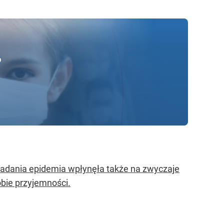
?
badania epidemia wpłynęła także na zwyczaje
bie przyjemności.