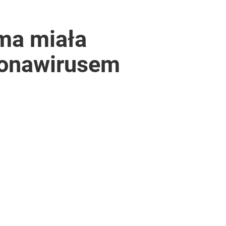
ma miała
oronawirusem