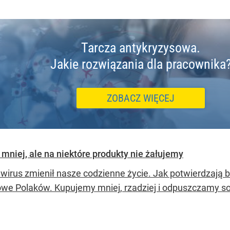
Tarcza antykryzysowa.
Jakie rozwiązania dla pracownika
ZOBACZ WIĘCEJ
niej, ale na niektóre produkty nie żałujemy
wirus zmienił nasze codzienne życie. Jak potwierdzają 
we Polaków. Kupujemy mniej, rzadziej i odpuszczamy so