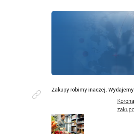
Zakupy robimy inaczej. Wydajemy m
Korona
zakupo