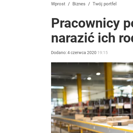
Sąd rozprawił się z bankową fikcją. „Niby-potrące
Wprost
/
Biznes
/
Twój portfel
Pracownicy p
dodaj
narazić ich r
Prawdziwa wartość różnorodności
Dodano:
4
czerwca
2020
19:15
dodaj
Gen. Pawlikowski: Przywiozłem cenną lekcję z Dani
2