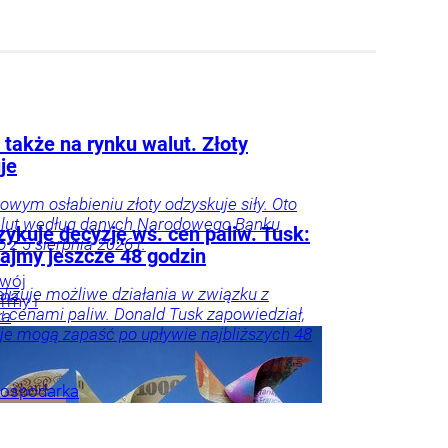
 także na rynku walut. Złoty
je
owym osłabieniu złoty odzyskuje siły. Oto
alut według danych Narodowego Banku
ykuje decyzję ws. cen paliw. Tusk:
 z 5 sierpnia 2026 r.
ajmy jeszcze 48 godzin
wój
lizuje możliwe działania w związku z
nna
irmy i
 cenami paliw. Donald Tusk zapowiedział,
ka
je mogą zapaść po upływie najbliższych 48
ospodarka