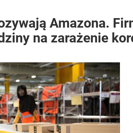
nia” pod ostrzałem
ozywają Amazona. Fir
odziny na zarażenie k
i. Tego potrzebuje dziś cała Europa