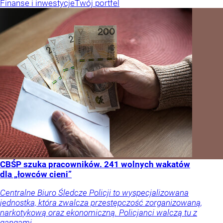
Finanse i inwestycje
Twój portfel
CBŚP szuka pracowników. 241 wolnych wakatów
dla „łowców cieni”
Centralne Biuro Śledcze Policji to wyspecjalizowana
jednostka, która zwalcza przestępczość zorganizowaną,
narkotykową oraz ekonomiczną. Policjanci walczą tu z
gangami.