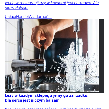
wodą w restauracji czy w kawiarni jest darmowa. Ale
nie w Polsce.
Usługi
Handel
Wiadomości
Leży w każdym sklepie, a jemy go za rzadko.
Dla serca jest niczym balsam