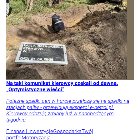
Na taki komunikat kierowcy czekali od dawna.
„Optymistyczne wieści”
Potężne spadki cen w hurcie przełożą się na spadki na
stacjach paliw - przewidują eksperci e-petrol.pl.
Kierowcy odczują zmiany już w nadchodzącym
tygodniu.
Finanse i inwestycje
Gospodarka
Twój
portfel
Motoryzacja