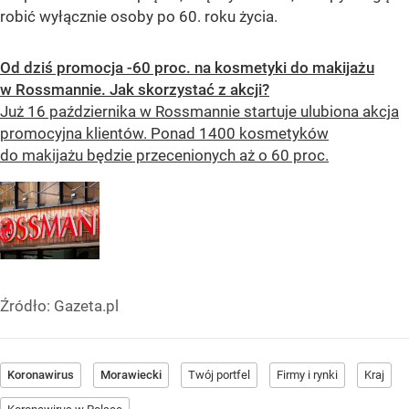
robić wyłącznie osoby po 60. roku życia.
Od dziś promocja -60 proc. na kosmetyki do makijażu
w Rossmannie. Jak skorzystać z akcji?
Już 16 października w Rossmannie startuje ulubiona akcja
promocyjna klientów. Ponad 1400 kosmetyków
do makijażu będzie przecenionych aż o 60 proc.
Źródło:
Gazeta.pl
Koronawirus
Morawiecki
Twój portfel
Firmy i rynki
Kraj