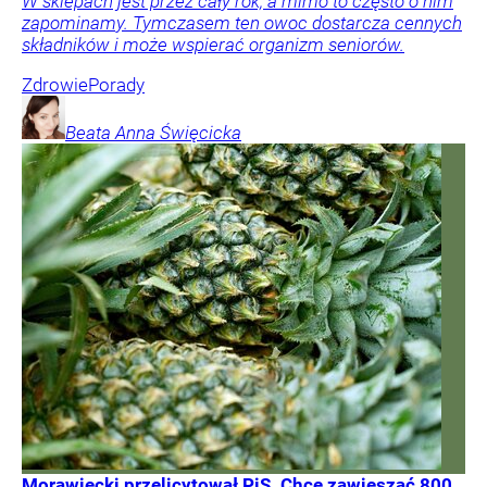
W sklepach jest przez cały rok, a mimo to często o nim
zapominamy. Tymczasem ten owoc dostarcza cennych
składników i może wspierać organizm seniorów.
Zdrowie
Porady
Beata Anna
Święcicka
Morawiecki przelicytował PiS. Chce zawieszać 800