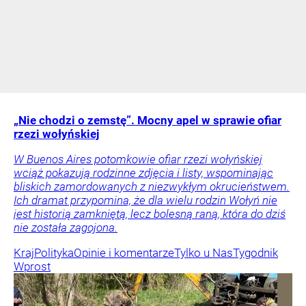
„Nie chodzi o zemstę”. Mocny apel w sprawie ofiar
rzezi wołyńskiej
W Buenos Aires potomkowie ofiar rzezi wołyńskiej
wciąż pokazują rodzinne zdjęcia i listy, wspominając
bliskich zamordowanych z niezwykłym okrucieństwem.
Ich dramat przypomina, że dla wielu rodzin Wołyń nie
jest historią zamkniętą, lecz bolesną raną, która do dziś
nie została zagojona.
Kraj
Polityka
Opinie i komentarze
Tylko u Nas
Tygodnik
Wprost