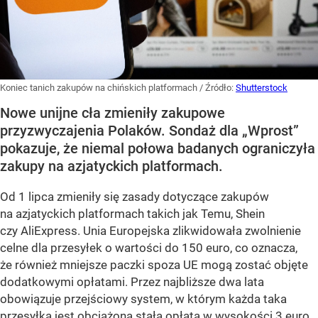
Koniec tanich zakupów na chińskich platformach
/ Źródło:
Shutterstock
Nowe unijne cła zmieniły zakupowe
przyzwyczajenia Polaków. Sondaż dla „Wprost”
pokazuje, że niemal połowa badanych ograniczyła
zakupy na azjatyckich platformach.
Od 1 lipca zmieniły się zasady dotyczące zakupów
na azjatyckich platformach takich jak Temu, Shein
czy AliExpress. Unia Europejska zlikwidowała zwolnienie
celne dla przesyłek o wartości do 150 euro, co oznacza,
że również mniejsze paczki spoza UE mogą zostać objęte
dodatkowymi opłatami. Przez najbliższe dwa lata
obowiązuje przejściowy system, w którym każda taka
przesyłka jest obciążona stałą opłatą w wysokości 3 euro.