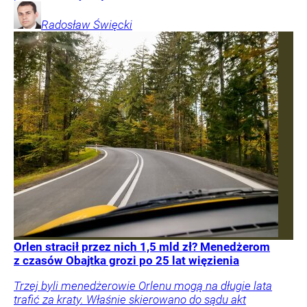
Radosław
Święcki
Orlen stracił przez nich 1,5 mld zł? Menedżerom
z czasów Obajtka grozi po 25 lat więzienia
Trzej byli menedżerowie Orlenu mogą na długie lata
trafić za kraty. Właśnie skierowano do sądu akt