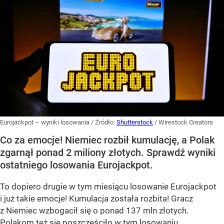
Eurojackpot – wyniki losowania
/ Źródło:
Shutterstock
/
Wirestock Creators
Co za emocje! Niemiec rozbił kumulację, a Polak
zgarnął ponad 2 miliony złotych. Sprawdź wyniki
ostatniego losowania Eurojackpot.
To dopiero drugie w tym miesiącu losowanie Eurojackpot
i już takie emocje! Kumulacja została rozbita! Gracz
z Niemiec wzbogacił się o ponad 137 mln złotych.
Polakom też się poszczęściło w tym losowaniu.