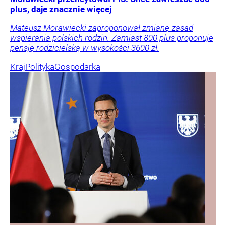
plus, daje znacznie więcej
Mateusz Morawiecki zaproponował zmianę zasad
wspierania polskich rodzin. Zamiast 800 plus proponuje
pensję rodzicielską w wysokości 3600 zł.
Kraj
Polityka
Gospodarka