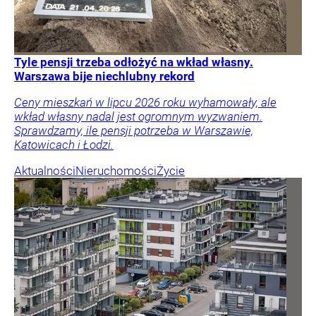
Tyle pensji trzeba odłożyć na wkład własny.
Warszawa bije niechlubny rekord
Ceny mieszkań w lipcu 2026 roku wyhamowały, ale
wkład własny nadal jest ogromnym wyzwaniem.
Sprawdzamy, ile pensji potrzeba w Warszawie,
Katowicach i Łodzi.
Aktualności
Nieruchomości
Życie