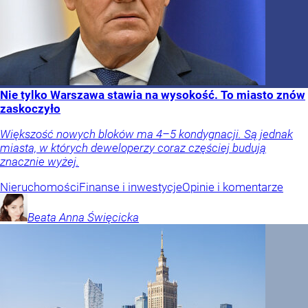
Nie tylko Warszawa stawia na wysokość. To miasto znów
zaskoczyło
Większość nowych bloków ma 4–5 kondygnacji. Są jednak
miasta, w których deweloperzy coraz częściej budują
znacznie wyżej.
Nieruchomości
Finanse i inwestycje
Opinie i komentarze
Beata Anna
Święcicka