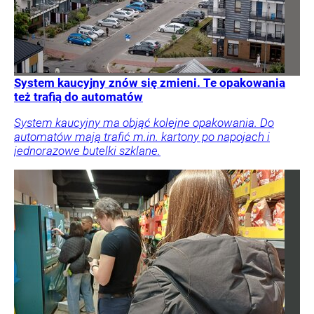
System kaucyjny znów się zmieni. Te opakowania
też trafią do automatów
System kaucyjny ma objąć kolejne opakowania. Do
automatów mają trafić m.in. kartony po napojach i
jednorazowe butelki szklane.