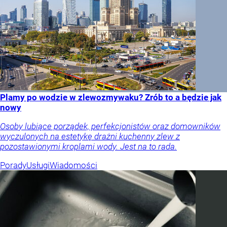
Plamy po wodzie w zlewozmywaku? Zrób to a będzie jak
nowy
Osoby lubiące porządek, perfekcjonistów oraz domowników
wyczulonych na estetykę drażni kuchenny zlew z
pozostawionymi kroplami wody. Jest na to rada.
Porady
Usługi
Wiadomości