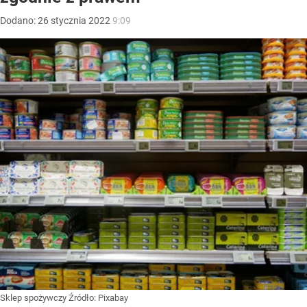
Dodano:
26
stycznia
2022
9:09
Sklep spożywczy
Źródło:
Pixabay