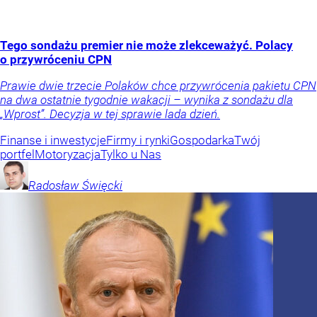
Tego sondażu premier nie może zlekceważyć. Polacy
o przywróceniu CPN
Prawie dwie trzecie Polaków chce przywrócenia pakietu CPN
na dwa ostatnie tygodnie wakacji – wynika z sondażu dla
„Wprost”. Decyzja w tej sprawie lada dzień.
Finanse i inwestycje
Firmy i rynki
Gospodarka
Twój
portfel
Motoryzacja
Tylko u Nas
Radosław
Święcki