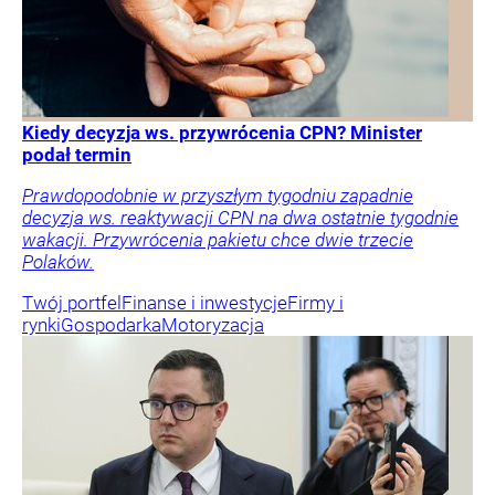
Kiedy decyzja ws. przywrócenia CPN? Minister
podał termin
Prawdopodobnie w przyszłym tygodniu zapadnie
decyzja ws. reaktywacji CPN na dwa ostatnie tygodnie
wakacji. Przywrócenia pakietu chce dwie trzecie
Polaków.
Twój portfel
Finanse i inwestycje
Firmy i
rynki
Gospodarka
Motoryzacja