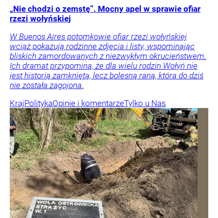
„Nie chodzi o zemstę”. Mocny apel w sprawie ofiar
rzezi wołyńskiej
W Buenos Aires potomkowie ofiar rzezi wołyńskiej
wciąż pokazują rodzinne zdjęcia i listy, wspominając
bliskich zamordowanych z niezwykłym okrucieństwem.
Ich dramat przypomina, że dla wielu rodzin Wołyń nie
jest historią zamkniętą, lecz bolesną raną, która do dziś
nie została zagojona.
Kraj
Polityka
Opinie i komentarze
Tylko u Nas