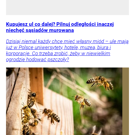
Kupujesz ul co dalej? Pilnuj odległości inaczej
niechęć sąsiadów murowana
Dzisiaj niemal każdy chce mieć własny miód – ule mają
już w Polsce uniwersytety, hotele, muzea, biura i
korporacje. Co trzeba zrobić, żeby w niewielkim
ogrodzie hodować pszczoły?