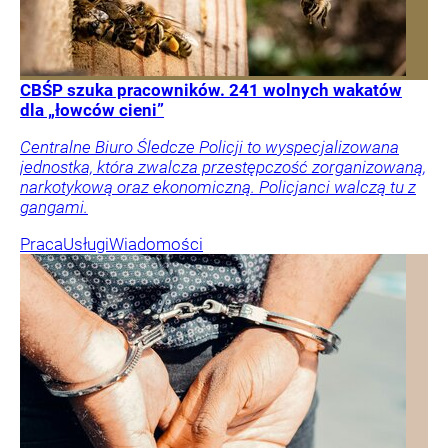
CBŚP szuka pracowników. 241 wolnych wakatów
dla „łowców cieni”
Centralne Biuro Śledcze Policji to wyspecjalizowana
jednostka, która zwalcza przestępczość zorganizowaną,
narkotykową oraz ekonomiczną. Policjanci walczą tu z
gangami.
Praca
Usługi
Wiadomości