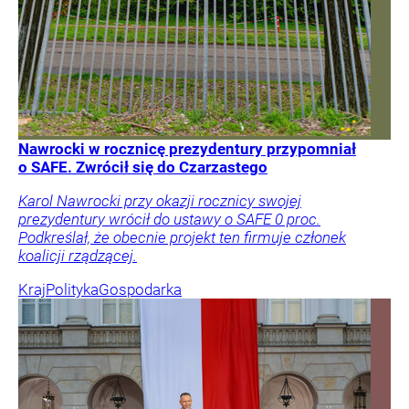
Nawrocki w rocznicę prezydentury przypomniał
o SAFE. Zwrócił się do Czarzastego
Karol Nawrocki przy okazji rocznicy swojej
prezydentury wrócił do ustawy o SAFE 0 proc.
Podkreślał, że obecnie projekt ten firmuje członek
koalicji rządzącej.
Kraj
Polityka
Gospodarka