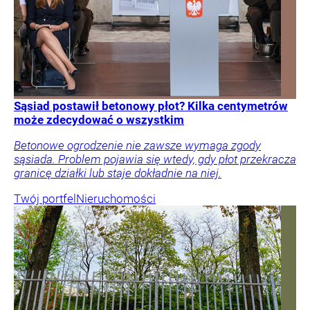
Sąsiad postawił betonowy płot? Kilka centymetrów
może zdecydować o wszystkim
Betonowe ogrodzenie nie zawsze wymaga zgody
sąsiada. Problem pojawia się wtedy, gdy płot przekracza
granicę działki lub staje dokładnie na niej.
Twój portfel
Nieruchomości