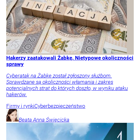
Hakerzy zaatakowali Żabkę. Nietypowe okoliczności
sprawy
Cyberatak na Żabkę został zgłoszony służbom.
Sprawdzane są okoliczności włamania i zakres
potencjalnych strat do których doszło, w wyniku ataku
hakerów.
Firmy i rynki
Cyberbezpieczeństwo
Beata Anna
Święcicka