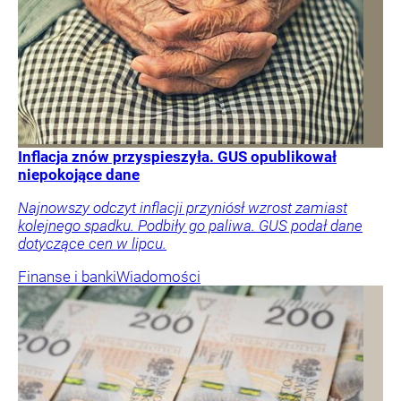
Inflacja znów przyspieszyła. GUS opublikował
niepokojące dane
Najnowszy odczyt inflacji przyniósł wzrost zamiast
kolejnego spadku. Podbiły go paliwa. GUS podał dane
dotyczące cen w lipcu.
Finanse i banki
Wiadomości