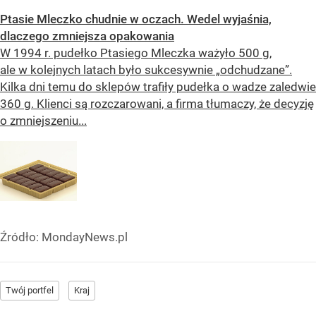
Ptasie Mleczko chudnie w oczach. Wedel wyjaśnia,
dlaczego zmniejsza opakowania
W 1994 r. pudełko Ptasiego Mleczka ważyło 500 g,
ale w kolejnych latach było sukcesywnie „odchudzane”.
Kilka dni temu do sklepów trafiły pudełka o wadze zaledwie
360 g. Klienci są rozczarowani, a firma tłumaczy, że decyzję
o zmniejszeniu...
Źródło:
MondayNews.pl
Twój portfel
Kraj