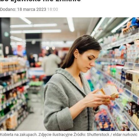
Dodano:
18
marca
2023
18:00
Kobieta na zakupach. Zdjęcie ilustracyjne
Źródło:
Shutterstock
/
eldar nurkovic