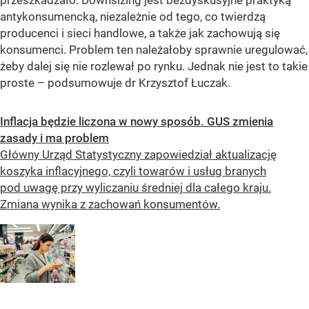
antykonsumencką, niezależnie od tego, co twierdzą
producenci i sieci handlowe, a także jak zachowują się
konsumenci. Problem ten należałoby sprawnie uregulować,
żeby dalej się nie rozlewał po rynku. Jednak nie jest to takie
proste –
podsumowuje dr Krzysztof Łuczak.
Inflacja będzie liczona w nowy sposób. GUS zmienia
zasady i ma problem
Główny Urząd Statystyczny zapowiedział aktualizację
koszyka inflacyjnego, czyli towarów i usług branych
pod uwagę przy wyliczaniu średniej dla całego kraju.
Zmiana wynika z zachowań konsumentów.