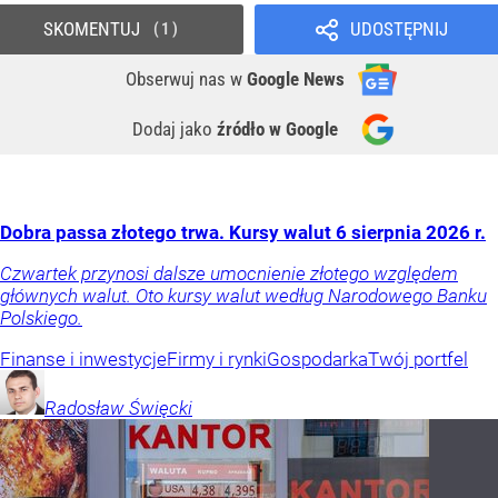
SKOMENTUJ
UDOSTĘPNIJ
1
Obserwuj nas
w
Google News
Dodaj jako
źródło w Google
Dobra passa złotego trwa. Kursy walut 6 sierpnia 2026 r.
Czwartek przynosi dalsze umocnienie złotego względem
głównych walut. Oto kursy walut według Narodowego Banku
Polskiego.
Finanse i inwestycje
Firmy i rynki
Gospodarka
Twój portfel
Radosław
Święcki