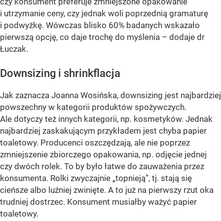
czy konsument preferuje zmniejszone opakowanie
i utrzymanie ceny, czy jednak woli poprzednią gramaturę
i podwyżkę. Wówczas blisko 60% badanych wskazało
pierwszą opcję, co daje trochę do myślenia –
dodaje dr
Łuczak.
Downsizing i shrinkflacja
Jak zaznacza Joanna Wosińska, downsizing jest najbardziej
powszechny w kategorii produktów spożywczych.
Ale dotyczy też innych kategorii, np. kosmetyków. Jednak
najbardziej zaskakującym przykładem jest chyba papier
toaletowy. Producenci oszczędzają, ale nie poprzez
zmniejszenie zbiorczego opakowania, np. odjęcie jednej
czy dwóch rolek. To by było łatwe do zauważenia przez
konsumenta. Rolki zwyczajnie „topnieją”, tj. stają się
cieńsze albo luźniej zwinięte. A to już na pierwszy rzut oka
trudniej dostrzec. Konsument musiałby ważyć papier
toaletowy.