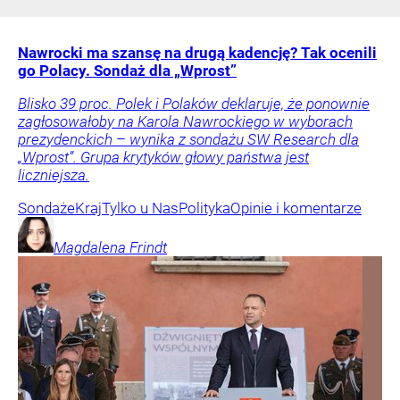
Nawrocki ma szansę na drugą kadencję? Tak ocenili
go Polacy. Sondaż dla „Wprost”
Blisko 39 proc. Polek i Polaków deklaruje, że ponownie
zagłosowałoby na Karola Nawrockiego w wyborach
prezydenckich – wynika z sondażu SW Research dla
„Wprost”. Grupa krytyków głowy państwa jest
liczniejsza.
Sondaże
Kraj
Tylko u Nas
Polityka
Opinie i komentarze
Magdalena
Frindt