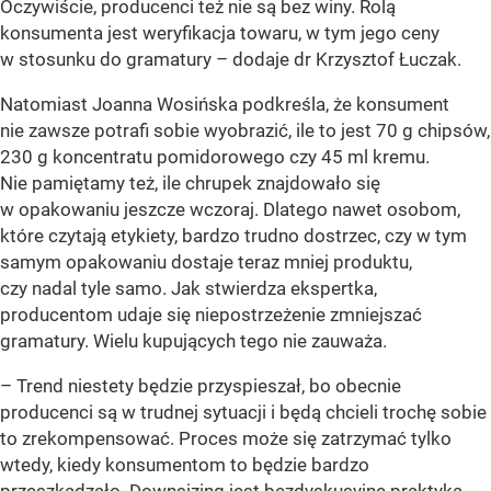
Oczywiście, producenci też nie są bez winy. Rolą
konsumenta jest weryfikacja towaru, w tym jego ceny
w stosunku do gramatury – dodaje dr Krzysztof Łuczak.
Natomiast Joanna Wosińska podkreśla, że konsument
nie zawsze potrafi sobie wyobrazić, ile to jest 70 g chipsów,
230 g koncentratu pomidorowego czy 45 ml kremu.
Nie pamiętamy też, ile chrupek znajdowało się
w opakowaniu jeszcze wczoraj. Dlatego nawet osobom,
które czytają etykiety, bardzo trudno dostrzec, czy w tym
samym opakowaniu dostaje teraz mniej produktu,
czy nadal tyle samo. Jak stwierdza ekspertka,
producentom udaje się niepostrzeżenie zmniejszać
gramatury. Wielu kupujących tego nie zauważa.
– Trend niestety będzie przyspieszał, bo obecnie
producenci są w trudnej sytuacji i będą chcieli trochę sobie
to zrekompensować. Proces może się zatrzymać tylko
wtedy, kiedy konsumentom to będzie bardzo
przeszkadzało. Downsizing jest bezdyskusyjne praktyką