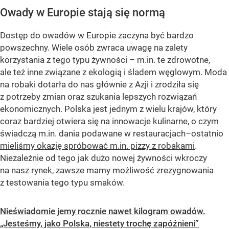
Owady w Europie stają się normą
Dostęp do owadów w Europie zaczyna być bardzo
powszechny. Wiele osób zwraca uwagę na zalety
korzystania z tego typu żywności – m.in. te zdrowotne,
ale też inne związane z ekologią i śladem węglowym. Moda
na robaki dotarła do nas głównie z Azji i zrodziła się
z potrzeby zmian oraz szukania lepszych rozwiązań
ekonomicznych. Polska jest jednym z wielu krajów, który
coraz bardziej otwiera się na innowacje kulinarne, o czym
świadczą m.in. dania podawane w restauracjach–ostatnio
mieliśmy okazję spróbować m.in. pizzy z robakami
.
Niezależnie od tego jak dużo nowej żywności wkroczy
na nasz rynek, zawsze mamy możliwość zrezygnowania
z testowania tego typu smaków.
Nieświadomie jemy rocznie nawet kilogram owadów.
„Jesteśmy, jako Polska, niestety trochę zapóźnieni”