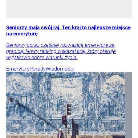
Seniorzy mają swój raj. Ten kraj to najlepsze miejsce
na emeryturę
Seniorzy coraz częściej rozważają emeryturę za
granicą. Nowy ranking wskazał kraj, który oferuje
wyjątkowo dobre warunki życia.
Emerytury
Porady
Wiadomości