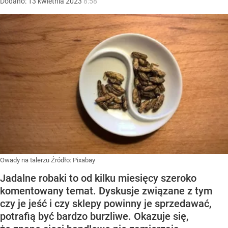
Dodano:
13
kwietnia
2023
8:58
Owady na talerzu
Źródło:
Pixabay
Jadalne robaki to od kilku miesięcy szeroko
komentowany temat. Dyskusje związane z tym
czy je jeść i czy sklepy powinny je sprzedawać,
potrafią być bardzo burzliwe. Okazuje się,