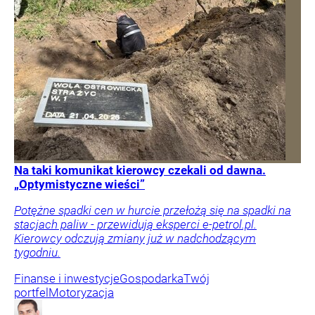
Na taki komunikat kierowcy czekali od dawna.
„Optymistyczne wieści”
Potężne spadki cen w hurcie przełożą się na spadki na
stacjach paliw - przewidują eksperci e-petrol.pl.
Kierowcy odczują zmiany już w nadchodzącym
tygodniu.
Finanse i inwestycje
Gospodarka
Twój
portfel
Motoryzacja