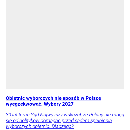
Obietnic wyborczych nie sposób w Polsce
wyegzekwować. Wybory 2027
30 lat temu Sąd Najwyższy wskazał, że Polacy nie mogą
się od polityków domagać przed sądem spełnienia
wyborczych obietnic. Dlaczego?