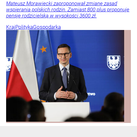
Mateusz Morawiecki zaproponował zmianę zasad
wspierania polskich rodzin. Zamiast 800 plus proponuje
pensję rodzicielską w wysokości 3600 zł.
Kraj
Polityka
Gospodarka