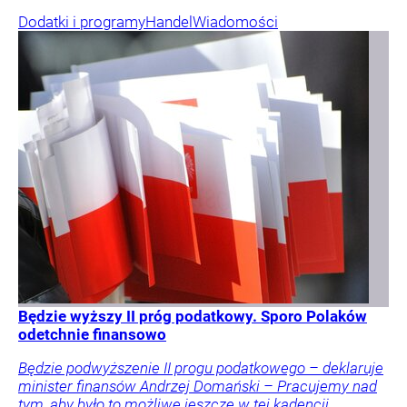
Dodatki i programy
Handel
Wiadomości
Będzie wyższy II próg podatkowy. Sporo Polaków
odetchnie finansowo
Będzie podwyższenie II progu podatkowego – deklaruje
minister finansów Andrzej Domański – Pracujemy nad
tym, aby było to możliwe jeszcze w tej kadencji.