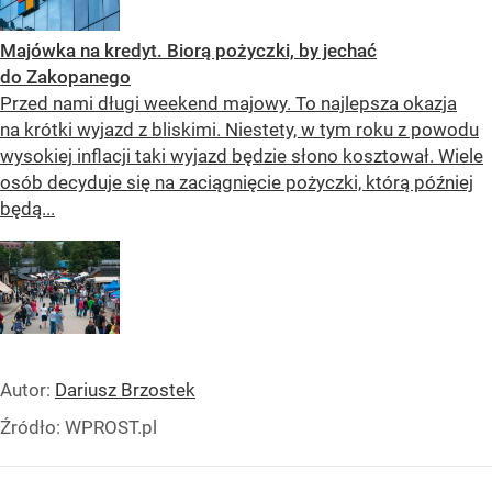
Majówka na kredyt. Biorą pożyczki, by jechać
do Zakopanego
Przed nami długi weekend majowy. To najlepsza okazja
na krótki wyjazd z bliskimi. Niestety, w tym roku z powodu
wysokiej inflacji taki wyjazd będzie słono kosztował. Wiele
osób decyduje się na zaciągnięcie pożyczki, którą później
będą...
Autor:
Dariusz Brzostek
Źródło:
WPROST.pl