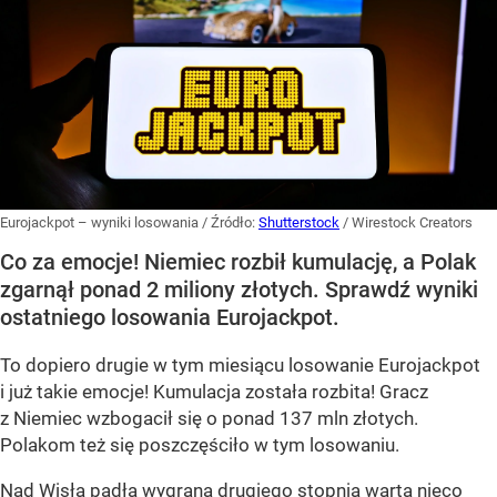
Eurojackpot – wyniki losowania
/ Źródło:
Shutterstock
/
Wirestock Creators
Co za emocje! Niemiec rozbił kumulację, a Polak
zgarnął ponad 2 miliony złotych. Sprawdź wyniki
ostatniego losowania Eurojackpot.
To dopiero drugie w tym miesiącu losowanie Eurojackpot
i już takie emocje! Kumulacja została rozbita! Gracz
z Niemiec wzbogacił się o ponad 137 mln złotych.
Polakom też się poszczęściło w tym losowaniu.
Nad Wisłą padła wygrana drugiego stopnia warta nieco