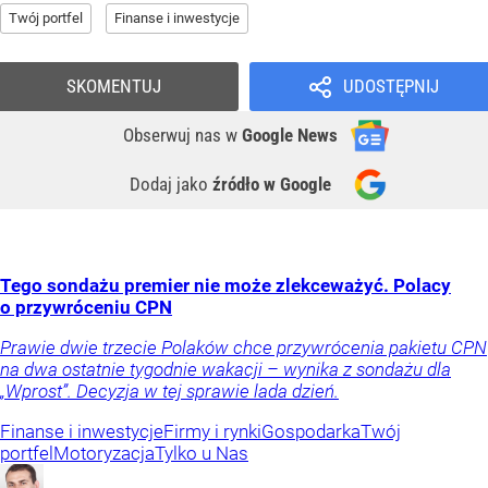
Twój portfel
Finanse i inwestycje
SKOMENTUJ
UDOSTĘPNIJ
Obserwuj nas
w
Google News
Dodaj jako
źródło w Google
Tego sondażu premier nie może zlekceważyć. Polacy
o przywróceniu CPN
Prawie dwie trzecie Polaków chce przywrócenia pakietu CPN
na dwa ostatnie tygodnie wakacji – wynika z sondażu dla
„Wprost”. Decyzja w tej sprawie lada dzień.
Finanse i inwestycje
Firmy i rynki
Gospodarka
Twój
portfel
Motoryzacja
Tylko u Nas