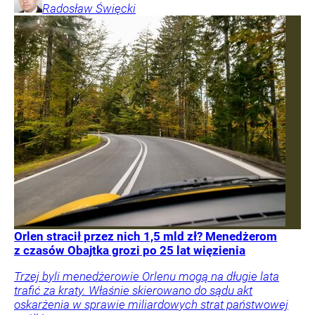
Radosław
Święcki
Orlen stracił przez nich 1,5 mld zł? Menedżerom
z czasów Obajtka grozi po 25 lat więzienia
Trzej byli menedżerowie Orlenu mogą na długie lata
trafić za kraty. Właśnie skierowano do sądu akt
oskarżenia w sprawie miliardowych strat państwowej