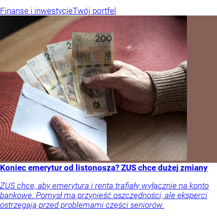
Finanse i inwestycje
Twój portfel
Koniec emerytur od listonosza? ZUS chce dużej zmiany
ZUS chce, aby emerytura i renta trafiały wyłącznie na konto
bankowe. Pomysł ma przynieść oszczędności, ale eksperci
ostrzegają przed problemami części seniorów.