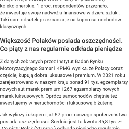
kolekcjonerskie. 1 proc. respondentów przyznało,
że inwestuje swoje nadwyżki finansowe w dzieła sztuki.
Taki sam odsetek przeznacza je na kupno samochodów
klasycznych.
Większość Polaków posiada oszczędności.
Co piąty z nas regularnie odkłada pieniądze
Z danych zebranych przez Instytut Badań Rynku
Motoryzacyjnego Samar i KPMG wynika, że Polacy coraz
częściej kupują dobra luksusowe i premium. W 2021 roku
zarejestrowano w naszym kraju ponad 91 tys. egzemplarzy
nowych aut marek premium i 267 egzemplarzy nowych
marek luksusowych. Oprócz samochodów chętnie też
inwestujemy w nieruchomości i luksusową biżuterię.
Jak wyliczyli eksperci, aż 57 proc. naszego społeczeństwa
posiada oszczędności. Średnio jest to kwota 35,8 tys. zł.
„Co piąty Polak (20 proc.) odkłada pieniądze regularnie.