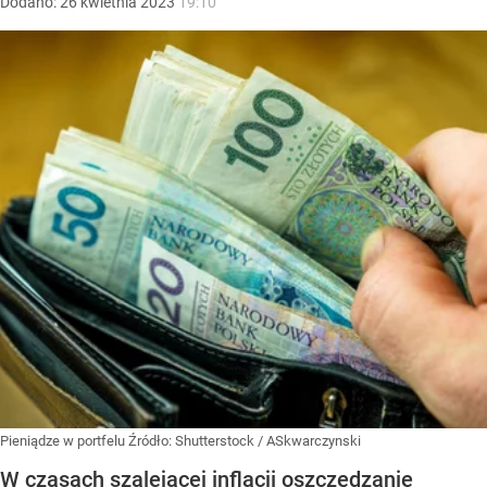
Dodano:
26
kwietnia
2023
19:10
Pieniądze w portfelu
Źródło:
Shutterstock
/
ASkwarczynski
W czasach szalejącej inflacji oszczędzanie