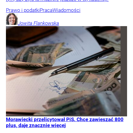
Prawo i podatki
Praca
Wiadomości
Jowita
Flankowska
Morawiecki przelicytował PiS. Chce zawieszać 800
plus, daje znacznie więcej