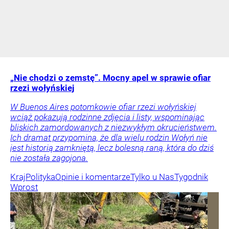
„Nie chodzi o zemstę”. Mocny apel w sprawie ofiar
rzezi wołyńskiej
W Buenos Aires potomkowie ofiar rzezi wołyńskiej
wciąż pokazują rodzinne zdjęcia i listy, wspominając
bliskich zamordowanych z niezwykłym okrucieństwem.
Ich dramat przypomina, że dla wielu rodzin Wołyń nie
jest historią zamkniętą, lecz bolesną raną, która do dziś
nie została zagojona.
Kraj
Polityka
Opinie i komentarze
Tylko u Nas
Tygodnik
Wprost