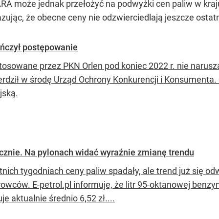
ARA może jednak przełożyć na podwyżki cen paliw w kraju
zując, że obecne ceny nie odzwierciedlają jeszcze ostat
ończył postępowanie
tosowane przez PKN Orlen pod koniec 2022 r. nie narusz
erdził w środę Urząd Ochrony Konkurencji i Konsumenta
jską.
iecznie. Na pylonach widać wyraźnie zmianę trendu
tnich tygodniach ceny paliw spadały, ale trend już się 
rowców. E-petrol.pl informuje, że litr 95-oktanowej benz
uje aktualnie średnio 6,52 zł....