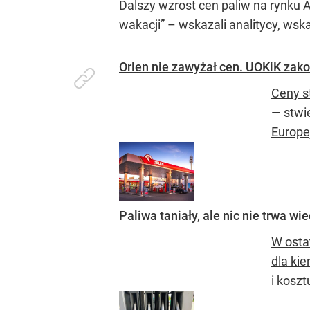
Dalszy wzrost cen paliw na rynku 
wakacji”
– wskazali analitycy, wska
Orlen nie zawyżał cen. UOKiK zak
Ceny s
— stwi
Europe
Paliwa taniały, ale nic nie trwa w
W osta
dla kie
i koszt