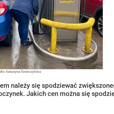
dło:
Katarzyna Świerczyńska
em należy się spodziewać zwiększoneg
oczynek. Jakich cen można się spodzi