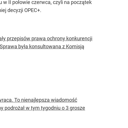
 w II połowie czerwca, czyli na początek
niej decyzji OPEC+.
ały przepisów prawa ochrony konkurencji
. Sprawa była konsultowana z Komisją
odwraca. To nienajlepsza wiadomość
yny podrożał w tym tygodniu o 3 grosze