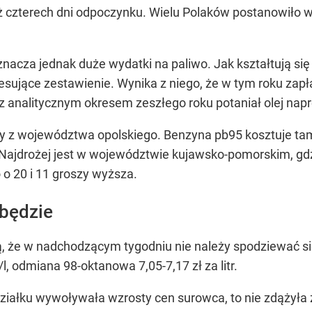
aż czterech dni odpoczynku. Wielu Polaków postanowiło 
znacza jednak duże wydatki na paliwo. Jak kształtują s
resujące zestawienie. Wynika z niego, że w tym roku zapł
z analitycznym okresem zeszłego roku potaniał olej nap
y z województwa opolskiego. Benzyna pb95 kosztuje tam ob
Najdrożej jest w województwie kujawsko-pomorskim, gdzie
o o 20 i 11 groszy wyższa.
 będzie
ują, że w nadchodzącym tygodniu nie należy spodziewać 
l, odmiana 98-oktanowa 7,05-7,17 zł za litr.
iałku wywoływała wzrosty cen surowca, to nie zdążyła 