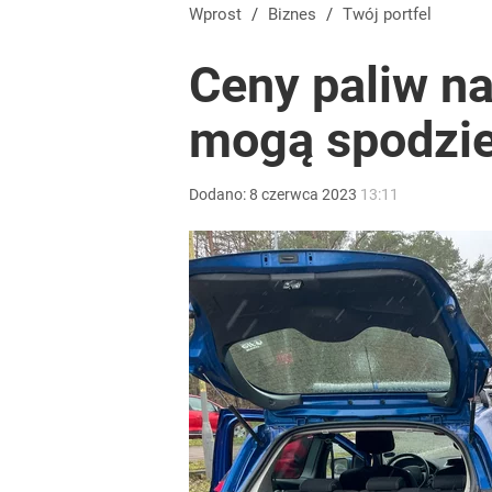
Wprost
/
Biznes
/
Twój portfel
Ceny paliw n
mogą spodzie
Dodano:
8
czerwca
2023
13:11