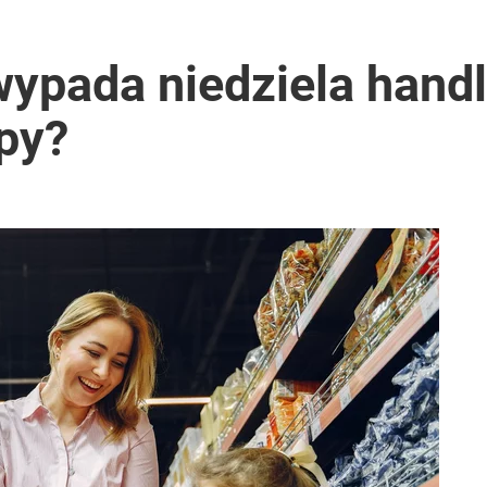
wypada niedziela hand
py?