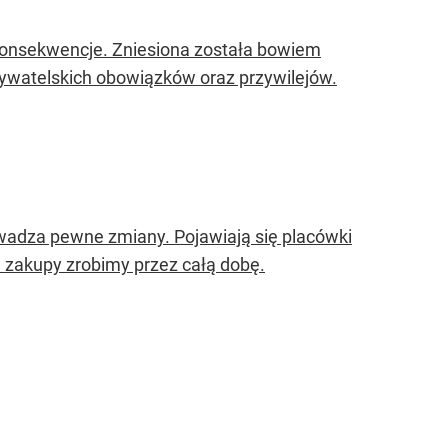
 konsekwencje. Zniesiona została bowiem
bywatelskich obowiązków oraz przywilejów.
owadza pewne zmiany. Pojawiają się placówki
 zakupy zrobimy przez całą dobę.