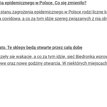
nia epidemicznego w Polsce. Co się zmieniło?
 stanu zagrożenia epidemicznego w Polsce rodzi liczne
 covidowa, a co za tym idzie szereg związanych z nią o
to. Te sklepy będą otwarte przez całą dobę
zęły się wakacje, a co za tym idzie, sieć Biedronka wpr
we oraz nowe godziny otwarcia. W niektórych miejscach