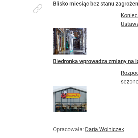
Blisko miesiąc bez stanu zagroże
Koniec
Ustawa
Biedronka wprowadza zmiany na la
Rozpoc
sezono
Opracowała:
Daria Wolniczek