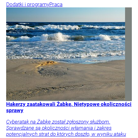
Dodatki i programy
Praca
Hakerzy zaatakowali Żabkę. Nietypowe okoliczności
sprawy
Cyberatak na Żabkę został zgłoszony służbom.
Sprawdzane są okoliczności włamania i zakres
potencjalnych strat do których doszło, w wyniku ataku