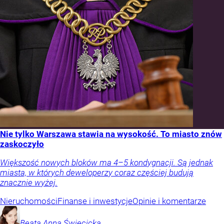
Nie tylko Warszawa stawia na wysokość. To miasto znów
zaskoczyło
Większość nowych bloków ma 4–5 kondygnacji. Są jednak
miasta, w których deweloperzy coraz częściej budują
znacznie wyżej.
Nieruchomości
Finanse i inwestycje
Opinie i komentarze
Beata Anna
Święcicka