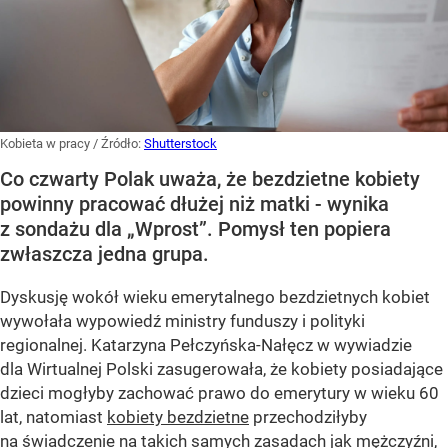
Kobieta w pracy
/ Źródło:
Shutterstock
Co czwarty Polak uważa, że bezdzietne kobiety
powinny pracować dłużej niż matki - wynika
z sondażu dla „Wprost”. Pomysł ten popiera
zwłaszcza jedna grupa.
Dyskusję wokół wieku emerytalnego bezdzietnych kobiet
wywołała wypowiedź ministry funduszy i polityki
regionalnej. Katarzyna Pełczyńska-Nałęcz w wywiadzie
dla Wirtualnej Polski zasugerowała, że kobiety posiadające
dzieci mogłyby zachować prawo do emerytury w wieku 60
lat, natomiast
kobiety bezdzietne
przechodziłyby
na świadczenie na takich samych zasadach jak mężczyźni,