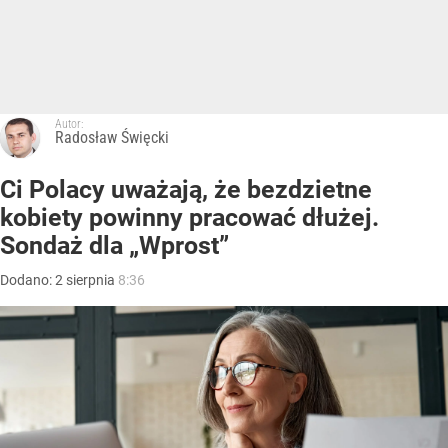
Autor:
Radosław Święcki
Ci Polacy uważają, że bezdzietne
kobiety powinny pracować dłużej.
Sondaż dla „Wprost”
Dodano:
2
sierpnia
8:36