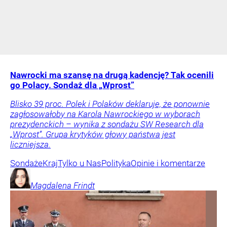
Nawrocki ma szansę na drugą kadencję? Tak ocenili
go Polacy. Sondaż dla „Wprost”
Blisko 39 proc. Polek i Polaków deklaruje, że ponownie
zagłosowałoby na Karola Nawrockiego w wyborach
prezydenckich – wynika z sondażu SW Research dla
„Wprost”. Grupa krytyków głowy państwa jest
liczniejsza.
Sondaże
Kraj
Tylko u Nas
Polityka
Opinie i komentarze
Magdalena
Frindt