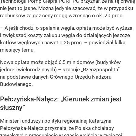
Technologii Pomp Ciepła PORT PC przyznał, że na tę chwilę
nie jest to jasne. Można jedynie szacować, że w przypadku
rachunków za gaz ceny mogą wzrosnąć o ok. 20 proc.
– A jeśli chodzi o spalanie węgla, opłata może być wyższa
i zwiększać koszty zakupu węgla do działających jeszcze
kotłów węglowych nawet o 25 proc. – powiedział kilka
miesięcy temu.
Nowa opłata może objąć 6,5 mln domów (budynków
jedno- i wielorodzinnych) – szacuje „Rzeczpospolita”
na podstawie danych Głównego Urzędu Nadzoru
Budowlanego.
Pełczyńska-Nałęcz: „Kierunek zmian jest
słuszny”
Minister funduszy i polityki regionalnej Katarzyna
Pełczyńska-Nałęcz przyznała, że Polska chciałaby
zawalczyć o przesunięcie w czasie wejścia w życie tej