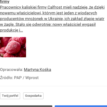
firmy
Pracownicy kaliskiej firmy Calfrost mieli nadzieję, że dzięki
nowemu właścicielowi, którym jest jeden z wiodących
producentów mrożonek w Ukrainie, ich zakład złapie wiatr
w żagle. Stało się odwrotnie: nowy właściciel wygasił
produkcję i...
Opracowała:
Martyna Kośka
Źródło:
PAP / Wprost
Twój portfel
Gospodarka