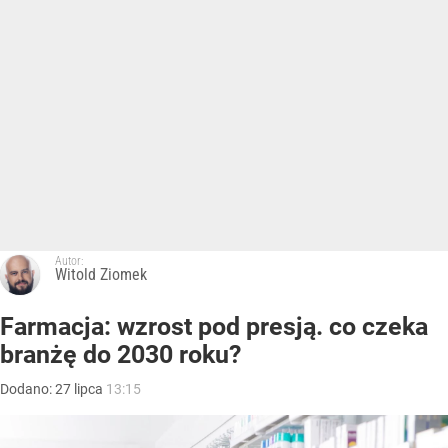
Autor:
Witold Ziomek
Farmacja: wzrost pod presją. co czeka
branżę do 2030 roku?
Dodano:
27
lipca
13:15