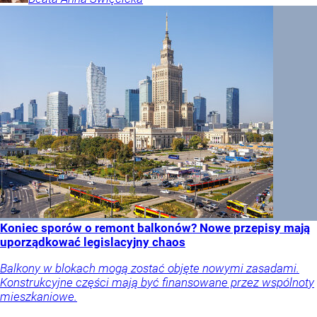
Koniec sporów o remont balkonów? Nowe przepisy mają
uporządkować legislacyjny chaos
Balkony w blokach mogą zostać objęte nowymi zasadami.
Konstrukcyjne części mają być finansowane przez wspólnoty
mieszkaniowe.