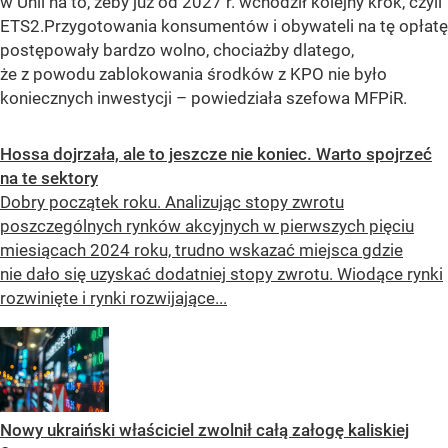
w Unii na to, żeby już od 2027 r. wchodził kolejny krok, czyli
ETS2.Przygotowania konsumentów i obywateli na tę opłatę
postępowały bardzo wolno, chociażby dlatego,
że z powodu zablokowania środków z KPO nie było
koniecznych inwestycji – powiedziała szefowa MFPiR.
Hossa dojrzała, ale to jeszcze nie koniec. Warto spojrzeć
na te sektory
Dobry początek roku. Analizując stopy zwrotu
poszczególnych rynków akcyjnych w pierwszych pięciu
miesiącach 2024 roku, trudno wskazać miejsca gdzie
nie dało się uzyskać dodatniej stopy zwrotu. Wiodące rynki
rozwinięte i rynki rozwijające...
Nowy ukraiński właściciel zwolnił całą załogę kaliskiej