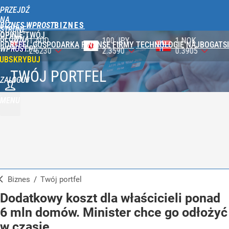
PRZEJDŹ
NA
BIZNES WPROST
STRONĘ
OPINIE
TWÓJ
GŁÓWNĄ
100 JPY
1 NOK
1 DKK
PORTFEL
GOSPODARKA
FINANSE
FIRMY
TECHNOLOGIE
NAJBOGATSI
WPROST.PL
2.3590
0.3905
0.5750
UBSKRYBUJ
TWÓJ PORTFEL
ZALOGUJ
MENU
Biznes
/
Twój portfel
Dodatkowy koszt dla właścicieli ponad
6 mln domów. Minister chce go odłożyć
w czasie