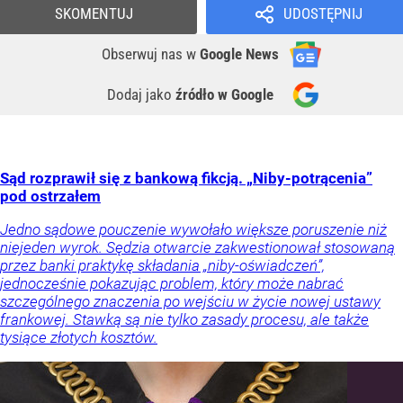
SKOMENTUJ
UDOSTĘPNIJ
Obserwuj nas
w
Google News
Dodaj jako
źródło w Google
Sąd rozprawił się z bankową fikcją. „Niby-potrącenia”
pod ostrzałem
Jedno sądowe pouczenie wywołało większe poruszenie niż
niejeden wyrok. Sędzia otwarcie zakwestionował stosowaną
przez banki praktykę składania „niby-oświadczeń”,
jednocześnie pokazując problem, który może nabrać
szczególnego znaczenia po wejściu w życie nowej ustawy
frankowej. Stawką są nie tylko zasady procesu, ale także
tysiące złotych kosztów.