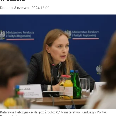
Dodano:
3
czerwca
2024
15:00
Katarzyna Pełczyńska-Nałęcz
Źródło:
X
/
Ministerstwo Funduszy i Polityki