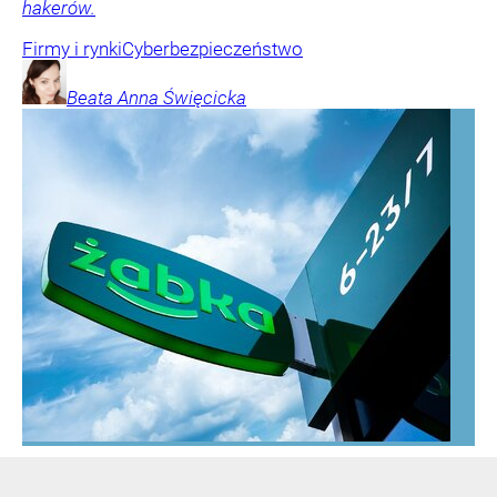
hakerów.
Firmy i rynki
Cyberbezpieczeństwo
Beata Anna
Święcicka