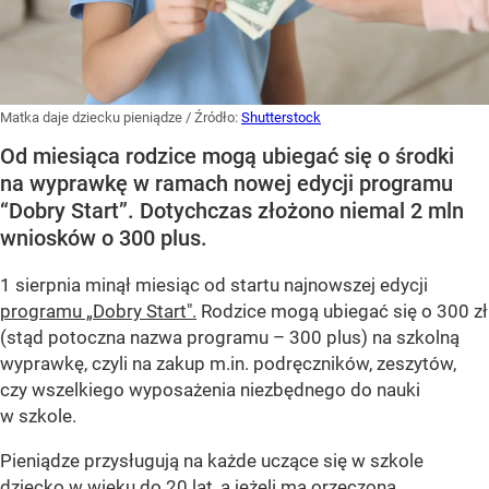
Matka daje dziecku pieniądze
/ Źródło:
Shutterstock
Od miesiąca rodzice mogą ubiegać się o środki
na wyprawkę w ramach nowej edycji programu
“Dobry Start”. Dotychczas złożono niemal 2 mln
wniosków o 300 plus.
1 sierpnia minął miesiąc od startu najnowszej edycji
programu „Dobry Start".
Rodzice mogą ubiegać się o 300 zł
(stąd potoczna nazwa programu – 300 plus) na szkolną
wyprawkę, czyli na zakup m.in. podręczników, zeszytów,
czy wszelkiego wyposażenia niezbędnego do nauki
w szkole.
Pieniądze przysługują na każde uczące się w szkole
dziecko w wieku do 20 lat, a jeżeli ma orzeczoną