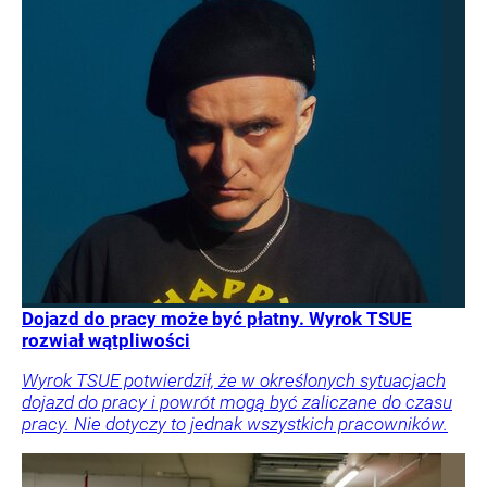
Dojazd do pracy może być płatny. Wyrok TSUE
rozwiał wątpliwości
Wyrok TSUE potwierdził, że w określonych sytuacjach
dojazd do pracy i powrót mogą być zaliczane do czasu
pracy. Nie dotyczy to jednak wszystkich pracowników.