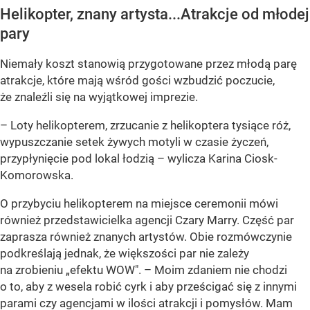
Helikopter, znany artysta...Atrakcje od młodej
pary
Niemały koszt stanowią przygotowane przez młodą parę
atrakcje, które mają wśród gości wzbudzić poczucie,
że znaleźli się na wyjątkowej imprezie.
– Loty helikopterem, zrzucanie z helikoptera tysiące róż,
wypuszczanie setek żywych motyli w czasie życzeń,
przypłynięcie pod lokal łodzią –
wylicza Karina Ciosk-
Komorowska.
O przybyciu helikopterem na miejsce ceremonii mówi
również przedstawicielka agencji Czary Marry. Część par
zaprasza również znanych artystów. Obie rozmówczynie
podkreślają jednak, że większości par nie zależy
na zrobieniu „efektu WOW".
– Moim zdaniem nie chodzi
o to, aby z wesela robić cyrk i aby prześcigać się z innymi
parami czy agencjami w ilości atrakcji i pomysłów. Mam