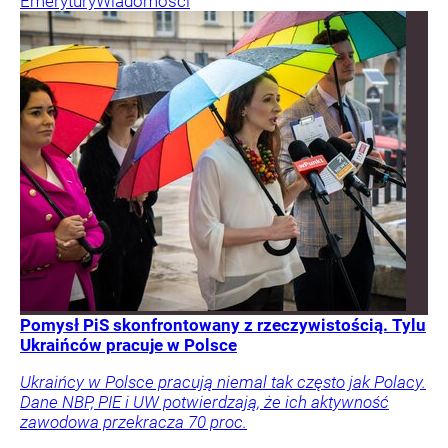
Emerytury
Wiadomości
Pomysł PiS skonfrontowany z rzeczywistością. Tylu
Ukraińców pracuje w Polsce
Ukraińcy w Polsce pracują niemal tak często jak Polacy.
Dane NBP, PIE i UW potwierdzają, że ich aktywność
zawodowa przekracza 70 proc.