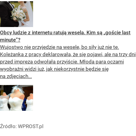
Obcy ludzie z internetu ratują wesela. Kim są „goście last
minute”?
Wujostwo nie przyjedzie na wesele, bo siły już nie te.
Koleżanka z pracy deklarowała, że się pojawi, ale na trzy dni
przed imprezą odwołała przyjście. Młoda para oczami
wyobraźni widzi już, jak niekorzystnie będzie się
na zdjęciach...
Źródło:
WPROST.pl