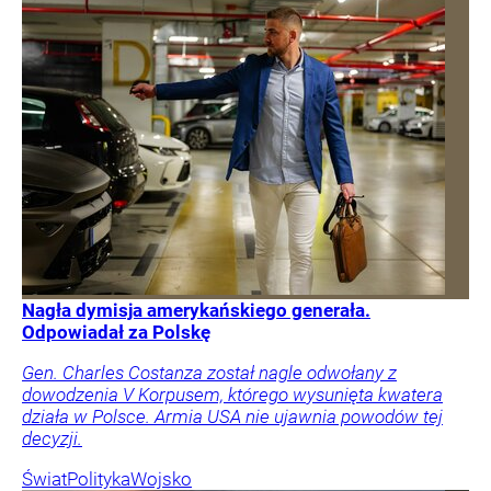
Nagła dymisja amerykańskiego generała.
Odpowiadał za Polskę
Gen. Charles Costanza został nagle odwołany z
dowodzenia V Korpusem, którego wysunięta kwatera
działa w Polsce. Armia USA nie ujawnia powodów tej
decyzji.
Świat
Polityka
Wojsko