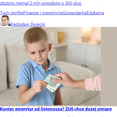
złożono niemal 2 mln wniosków o 300 plus.
Twój portfel
Finanse i inwestycje
Gospodarka
Edukacja
Radosław
Święcki
Koniec emerytur od listonosza? ZUS chce dużej zmiany