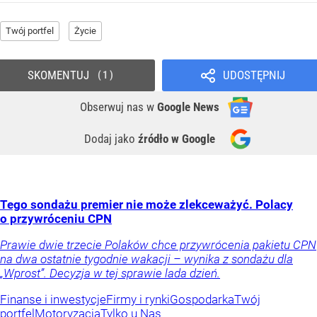
Twój portfel
Życie
SKOMENTUJ
UDOSTĘPNIJ
1
Obserwuj nas
w
Google News
Dodaj jako
źródło w Google
Tego sondażu premier nie może zlekceważyć. Polacy
o przywróceniu CPN
Prawie dwie trzecie Polaków chce przywrócenia pakietu CPN
na dwa ostatnie tygodnie wakacji – wynika z sondażu dla
„Wprost”. Decyzja w tej sprawie lada dzień.
Finanse i inwestycje
Firmy i rynki
Gospodarka
Twój
portfel
Motoryzacja
Tylko u Nas