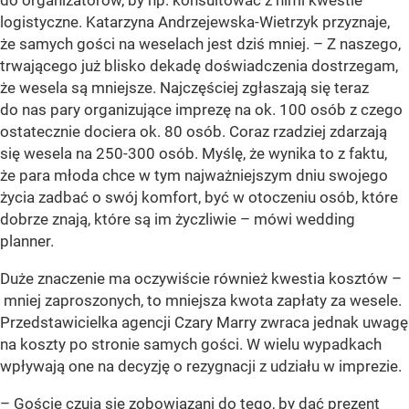
do organizatorów, by np. konsultować z nimi kwestie
logistyczne. Katarzyna Andrzejewska-Wietrzyk przyznaje,
że samych gości na weselach jest dziś mniej. – Z naszego,
trwającego już blisko dekadę doświadczenia dostrzegam,
że wesela są mniejsze. Najczęściej zgłaszają się teraz
do nas pary organizujące imprezę na ok. 100 osób z czego
ostatecznie dociera ok. 80 osób. Coraz rzadziej zdarzają
się wesela na 250-300 osób. Myślę, że wynika to z faktu,
że para młoda chce w tym najważniejszym dniu swojego
życia zadbać o swój komfort, być w otoczeniu osób, które
dobrze znają, które są im życzliwie – mówi wedding
planner.
Duże znaczenie ma oczywiście również kwestia kosztów –
mniej zaproszonych, to mniejsza kwota zapłaty za wesele.
Przedstawicielka agencji Czary Marry zwraca jednak uwagę
na koszty po stronie samych gości. W wielu wypadkach
wpływają one na decyzję o rezygnacji z udziału w imprezie.
– Goście czują się zobowiązani do tego, by dać prezent