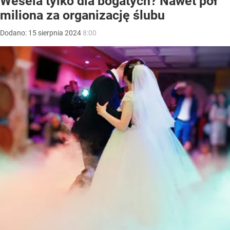
Wesela tylko dla bogatych? Nawet pół
miliona za organizację ślubu
Dodano:
15
sierpnia
2024
8:00