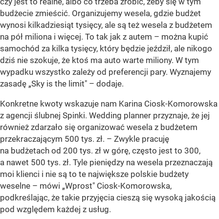
czy jest to realne, albo co trzeba zrobić, żeby się w tym
budżecie zmieścić. Organizujemy wesela, gdzie budżet
wynosi kilkadziesiąt tysięcy, ale są też wesela z budżetem
na pół miliona i więcej. To tak jak z autem – można kupić
samochód za kilka tysięcy, który będzie jeździł, ale nikogo
dziś nie szokuje, że ktoś ma auto warte miliony. W tym
wypadku wszystko zależy od preferencji pary. Wyznajemy
zasadę „Sky is the limit" –
dodaje.
Konkretne kwoty wskazuje nam Karina Ciosk-Komorowska
z agencji ślubnej Spinki. Wedding planner przyznaje, że jej
również zdarzało się organizować wesela z budżetem
przekraczającym 500 tys. zł. – Zwykle pracuję
na budżetach od 200 tys. zł w górę, często jest to 300,
a nawet 500 tys. zł. Tyle pieniędzy na wesela przeznaczają
moi klienci i nie są to te największe polskie budżety
weselne – mówi „Wprost" Ciosk-Komorowska,
podkreślając, że takie przyjęcia cieszą się wysoką jakością
pod względem każdej z usług.