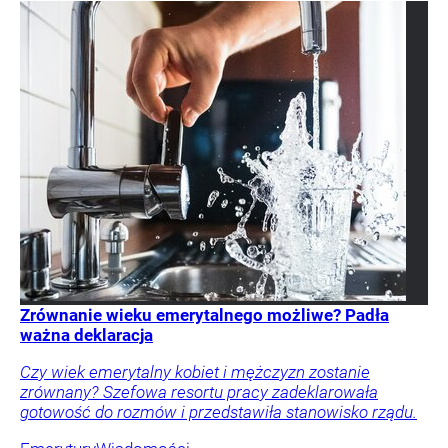
Zrównanie wieku emerytalnego możliwe? Padła
ważna deklaracja
Czy wiek emerytalny kobiet i mężczyzn zostanie
zrównany? Szefowa resortu pracy zadeklarowała
gotowość do rozmów i przedstawiła stanowisko rządu.