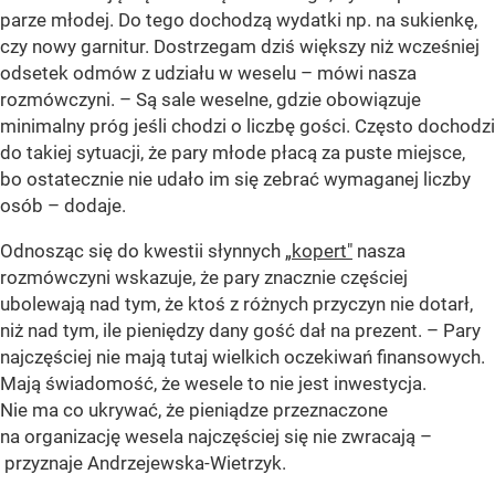
parze młodej. Do tego dochodzą wydatki np. na sukienkę,
czy nowy garnitur. Dostrzegam dziś większy niż wcześniej
odsetek odmów z udziału w weselu –
mówi nasza
rozmówczyni.
– Są sale weselne, gdzie obowiązuje
minimalny próg jeśli chodzi o liczbę gości. Często dochodzi
do takiej sytuacji, że pary młode płacą za puste miejsce,
bo ostatecznie nie udało im się zebrać wymaganej liczby
osób –
dodaje.
Odnosząc się do kwestii słynnych
„kopert"
nasza
rozmówczyni wskazuje, że pary znacznie częściej
ubolewają nad tym, że ktoś z różnych przyczyn nie dotarł,
niż nad tym, ile pieniędzy dany gość dał na prezent. – Pary
najczęściej nie mają tutaj wielkich oczekiwań finansowych.
Mają świadomość, że wesele to nie jest inwestycja.
Nie ma co ukrywać, że pieniądze przeznaczone
na organizację wesela najczęściej się nie zwracają –
przyznaje Andrzejewska-Wietrzyk.