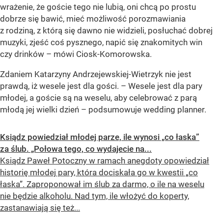
wrażenie, że goście tego nie lubią, oni chcą po prostu
dobrze się bawić, mieć możliwość porozmawiania
z rodziną, z którą się dawno nie widzieli, posłuchać dobrej
muzyki, zjeść coś pysznego, napić się znakomitych win
czy drinków –
mówi Ciosk-Komorowska.
Zdaniem Katarzyny Andrzejewskiej-Wietrzyk nie jest
prawdą, iż wesele jest dla gości. – Wesele jest dla pary
młodej, a goście są na weselu, aby celebrować z parą
młodą jej wielki dzień – podsumowuje wedding planner.
Ksiądz powiedział młodej parze, ile wynosi „co łaska”
za ślub. „Połowa tego, co wydajecie na...
Ksiądz Paweł Potoczny w ramach anegdoty opowiedział
historię młodej pary, która dociskała go w kwestii „co
łaska”. Zaproponował im ślub za darmo, o ile na weselu
nie będzie alkoholu. Nad tym, ile włożyć do koperty,
zastanawiają się też...