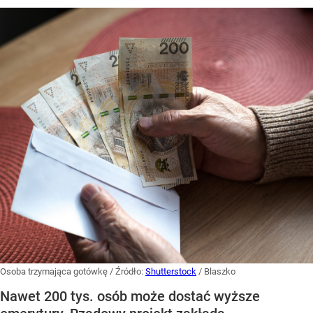
Osoba trzymająca gotówkę
/ Źródło:
Shutterstock
/
Blaszko
Nawet 200 tys. osób może dostać wyższe