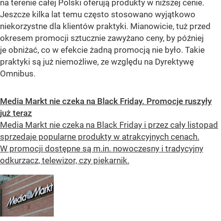
na terenie całej Polski oferują produkty w niższej cenie.
Jeszcze kilka lat temu często stosowano wyjątkowo
niekorzystne dla klientów praktyki. Mianowicie, tuż przed
okresem promocji sztucznie zawyżano ceny, by później
je obniżać, co w efekcie żadną promocją nie było. Takie
praktyki są już niemożliwe, ze względu na Dyrektywę
Omnibus.
Media Markt nie czeka na Black Friday. Promocje ruszyły
już teraz
Media Markt nie czeka na Black Friday i przez cały listopad
sprzedaje popularne produkty w atrakcyjnych cenach.
W promocji dostępne są m.in. nowoczesny i tradycyjny
odkurzacz, telewizor, czy piekarnik.