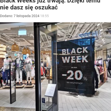
Black Weeks już trwają. Dzięki temu
nie dasz się oszukać
Dodano:
7
listopada
2024
18:55