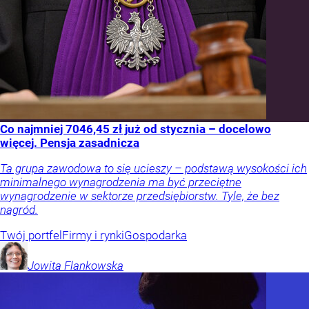
Co najmniej 7046,45 zł już od stycznia – docelowo
więcej. Pensja zasadnicza
Ta grupa zawodowa to się ucieszy – podstawą wysokości ich
minimalnego wynagrodzenia ma być przeciętne
wynagrodzenie w sektorze przedsiębiorstw. Tyle, że bez
nagród.
Twój portfel
Firmy i rynki
Gospodarka
Jowita
Flankowska