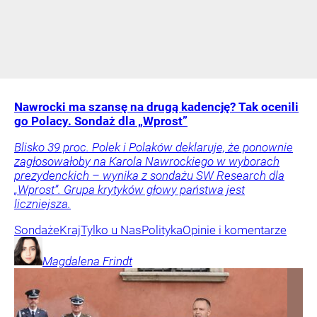
Nawrocki ma szansę na drugą kadencję? Tak ocenili
go Polacy. Sondaż dla „Wprost”
Blisko 39 proc. Polek i Polaków deklaruje, że ponownie
zagłosowałoby na Karola Nawrockiego w wyborach
prezydenckich – wynika z sondażu SW Research dla
„Wprost”. Grupa krytyków głowy państwa jest
liczniejsza.
Sondaże
Kraj
Tylko u Nas
Polityka
Opinie i komentarze
Magdalena
Frindt