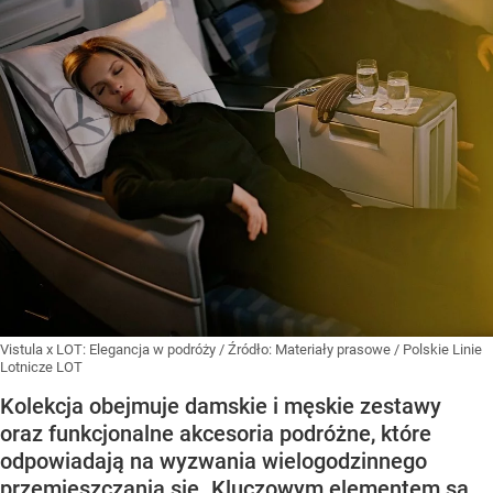
Vistula x LOT: Elegancja w podróży
/ Źródło:
Materiały prasowe
/
Polskie Linie
Lotnicze LOT
Kolekcja obejmuje damskie i męskie zestawy
oraz funkcjonalne akcesoria podróżne, które
odpowiadają na wyzwania wielogodzinnego
przemieszczania się. Kluczowym elementem są