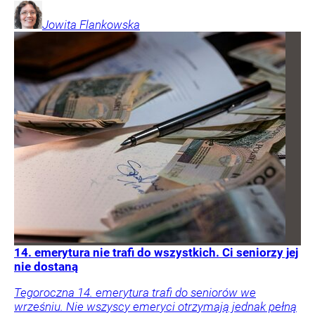
Jowita
Flankowska
14. emerytura nie trafi do wszystkich. Ci seniorzy jej
nie dostaną
Tegoroczna 14. emerytura trafi do seniorów we
wrześniu. Nie wszyscy emeryci otrzymają jednak pełną