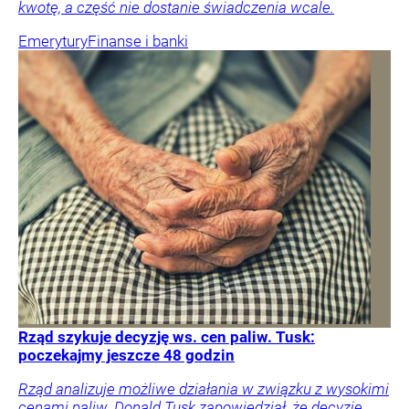
kwotę, a część nie dostanie świadczenia wcale.
Emerytury
Finanse i banki
Rząd szykuje decyzję ws. cen paliw. Tusk:
poczekajmy jeszcze 48 godzin
Rząd analizuje możliwe działania w związku z wysokimi
cenami paliw. Donald Tusk zapowiedział, że decyzje