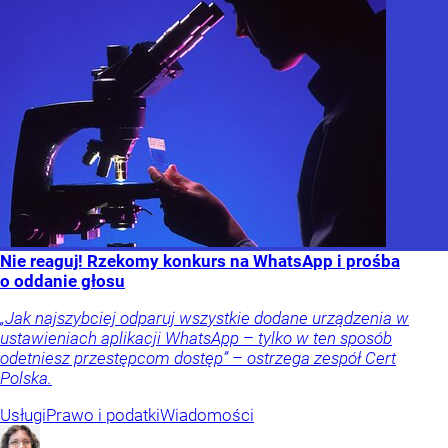
Nie reaguj! Rzekomy konkurs na WhatsApp i prośba
o oddanie głosu
„Jak najszybciej odparuj wszystkie dodane urządzenia w
ustawieniach aplikacji WhatsApp – tylko w ten sposób
odetniesz przestępcom dostęp” – ostrzega zespół Cert
Polska.
Usługi
Prawo i podatki
Wiadomości