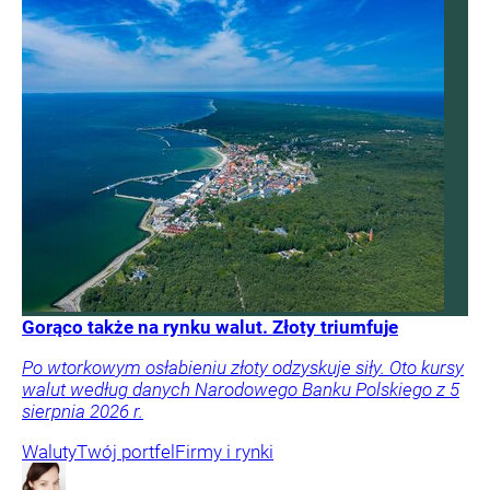
Gorąco także na rynku walut. Złoty triumfuje
Po wtorkowym osłabieniu złoty odzyskuje siły. Oto kursy
walut według danych Narodowego Banku Polskiego z 5
sierpnia 2026 r.
Waluty
Twój portfel
Firmy i rynki