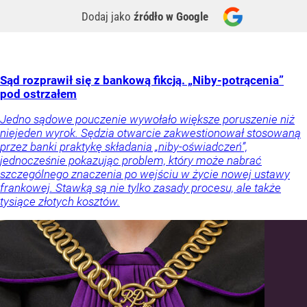
Dodaj jako
źródło w Google
Sąd rozprawił się z bankową fikcją. „Niby-potrącenia”
pod ostrzałem
Jedno sądowe pouczenie wywołało większe poruszenie niż
niejeden wyrok. Sędzia otwarcie zakwestionował stosowaną
przez banki praktykę składania „niby-oświadczeń”,
jednocześnie pokazując problem, który może nabrać
szczególnego znaczenia po wejściu w życie nowej ustawy
frankowej. Stawką są nie tylko zasady procesu, ale także
tysiące złotych kosztów.