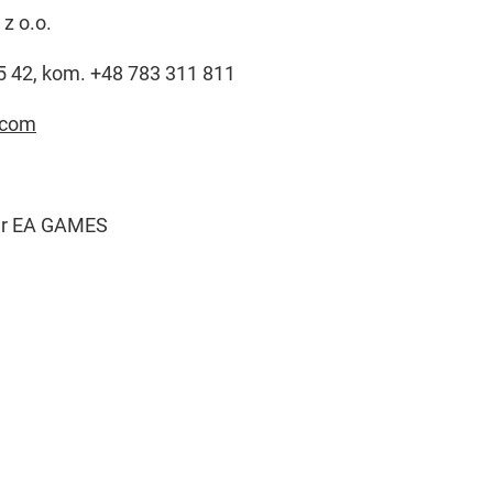
z o.o.
35 42, kom. +48 783 311 811
.com
ger EA GAMES