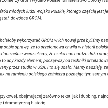
 żołnierzy Grom wydało Polskie Ministerstwo Obrony Na
d młodych ludzi Wojsko Polskie, którego częścią jest j
Gąstał, dowódca GROM.
chciałoby wykorzystać GROM w ich nowej grze byliśmy na
 sobie sprawę, że to przełomowa chwila w historii polski
Jednocześnie wiedzieliśmy, że czeka nas bardzo dużo prac
o to aby każdy element, począwszy od techniki przełado
any przez studio w USA. I to się udało! Mamy nadzieję, że
ak na ramieniu polskiego żołnierza poznając tym samym c
językowej, obejmującej zarówno tekst, jak i dubbing, najn
ę i dramatyczną historię