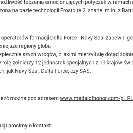
 możliwość toczenia emocjonujących potyczek w ramach 
a na bazie technologii Frostbite 2, znanej m.in. z Battla
 operatorów formacji Delta Force i Navy Seal zapewni g
zniejsze regiony globu
zpieczniejszych wrogów, z jakimi mierzyli się dotąd żoł
w rolę żołnierzy 12 jednostek specjalnych z 10 krajów 
h, jak Navy Seal, Delta Force, czy SAS.
naleźć można pod adresem
www.medalofhonor.com/pl_P
cji prosimy o kontakt: