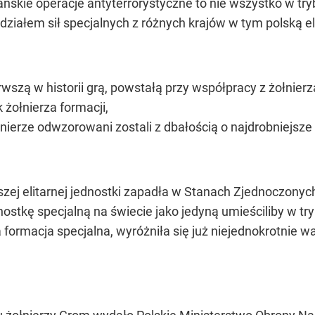
ńskie operacje antyterrorystyczne to nie wszystko w t
działem sił specjalnych z różnych krajów w tym polską e
erwszą w historii grą, powstałą przy współpracy z żołn
żołnierza formacji,
łnierze odwzorowani zostali z dbałością o najdrobniejsze 
zej elitarnej jednostki zapadła w Stanach Zjednoczony
nostkę specjalną na świecie jako jedyną umieściliby w tr
ormacja specjalna, wyróżniła się już niejednokrotnie 