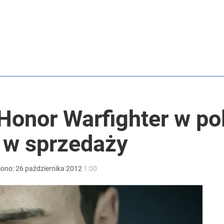
Honor Warfighter w pol
ż w sprzedaży
iono:
26
października
2012
1:00