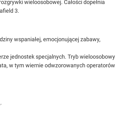
rozgrywki wieloosobowej. Całości dopełnia
field 3.
odziny wspaniałej, emocjonującej zabawy,
nierze jednostek specjalnych. Tryb wieloosobowy
świata, w tym wiernie odwzorowanych operatorów
L
.