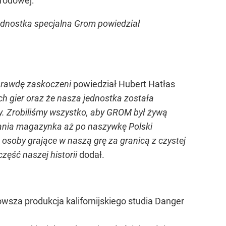
rodowej:
ednostka specjalna Grom powiedział
prawdę zaskoczeni
powiedział Hubert Hatłas
ch gier oraz że nasza jednostka została
y. Zrobiliśmy wszystko, aby GROM był żywą
wania magazynka aż po naszywkę Polski
 osoby grające w naszą grę za granicą z czystej
zęść naszej historii
dodał.
owsza produkcja kalifornijskiego studia Danger