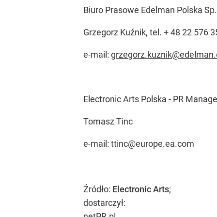
Biuro Prasowe Edelman Polska Sp. 
Grzegorz Kuźnik, tel. + 48 22 576 
e-mail:
grzegorz.kuznik@edelman
Electronic Arts Polska - PR Mana
Tomasz Tinc
e-mail:
ttinc@europe.ea.com
Źródło:
Electronic Arts
;
dostarczył:
netPR.pl