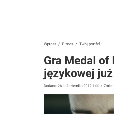
Wprost
/
Biznes
/
Twój portfel
Gra Medal of 
językowej ju
Dodano:
26
października
2012
1:00
/
Zmien