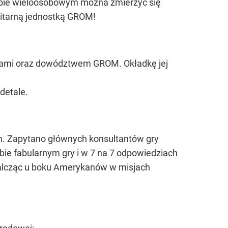
rybie wieloosobowym można zmierzyć się
litarną jednostką GROM!
ierzami oraz dowództwem GROM. Okładkę jej
detale.
ch. Zapytano głównych konsultantów gry
ybie fabularnym gry i w 7 na 7 odpowiedziach
walcząc u boku Amerykanów w misjach