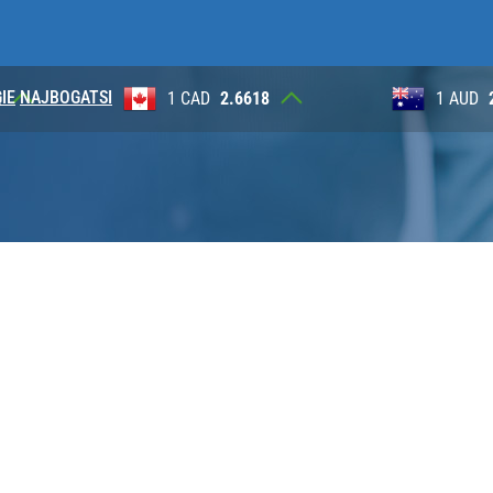
IE
NAJBOGATSI
8
1 AUD
2.6265
100 JP