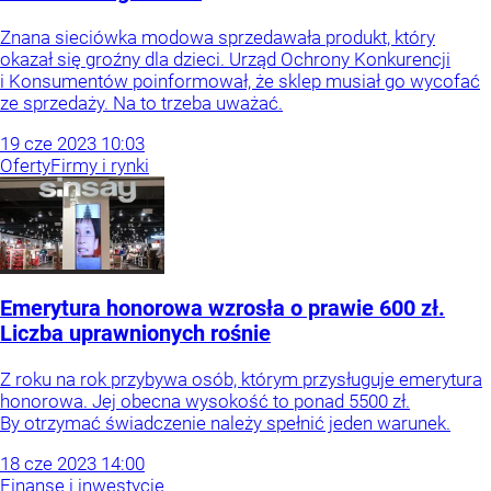
Znana sieciówka modowa sprzedawała produkt, który
okazał się groźny dla dzieci. Urząd Ochrony Konkurencji
i Konsumentów poinformował, że sklep musiał go wycofać
ze sprzedaży. Na to trzeba uważać.
19
cze
2023
10:03
Oferty
Firmy i rynki
Emerytura honorowa wzrosła o prawie 600 zł.
Liczba uprawnionych rośnie
Z roku na rok przybywa osób, którym przysługuje emerytura
honorowa. Jej obecna wysokość to ponad 5500 zł.
By otrzymać świadczenie należy spełnić jeden warunek.
18
cze
2023
14:00
Finanse i inwestycje