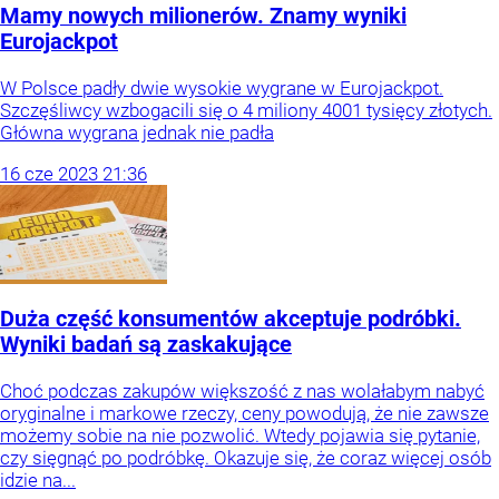
Mamy nowych milionerów. Znamy wyniki
Eurojackpot
W Polsce padły dwie wysokie wygrane w Eurojackpot.
Szczęśliwcy wzbogacili się o 4 miliony 4001 tysięcy złotych.
Główna wygrana jednak nie padła
16
cze
2023
21:36
Duża część konsumentów akceptuje podróbki.
Wyniki badań są zaskakujące
Choć podczas zakupów większość z nas wolałabym nabyć
oryginalne i markowe rzeczy, ceny powodują, że nie zawsze
możemy sobie na nie pozwolić. Wtedy pojawia się pytanie,
czy sięgnąć po podróbkę. Okazuje się, że coraz więcej osób
idzie na...