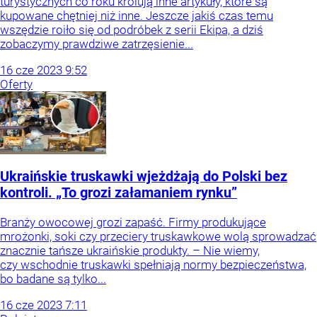
turystycznych co roku królują inne artykuły, które są
kupowane chętniej niż inne. Jeszcze jakiś czas temu
wszędzie roiło się od podróbek z serii Ekipa, a dziś
zobaczymy prawdziwe zatrzęsienie...
16
cze
2023
9:52
Oferty
Ukraińskie truskawki wjeżdżają do Polski bez
kontroli. „To grozi załamaniem rynku”
Branży owocowej grozi zapaść. Firmy produkujące
mrożonki, soki czy przeciery truskawkowe wolą sprowadzać
znacznie tańsze ukraińskie produkty. – Nie wiemy,
czy wschodnie truskawki spełniają normy bezpieczeństwa,
bo badane są tylko...
16
cze
2023
7:11