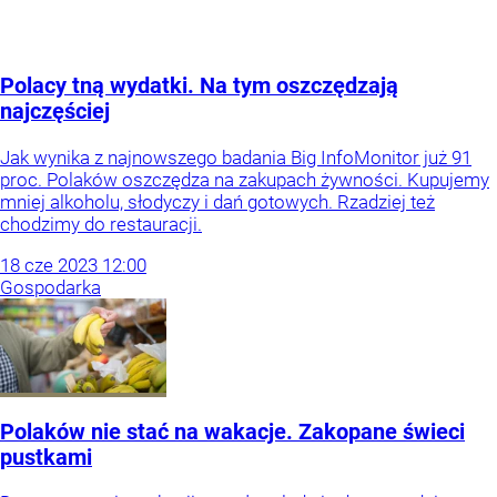
Polacy tną wydatki. Na tym oszczędzają
najczęściej
Jak wynika z najnowszego badania Big InfoMonitor już 91
proc. Polaków oszczędza na zakupach żywności. Kupujemy
mniej alkoholu, słodyczy i dań gotowych. Rzadziej też
chodzimy do restauracji.
18
cze
2023
12:00
Gospodarka
Polaków nie stać na wakacje. Zakopane świeci
pustkami