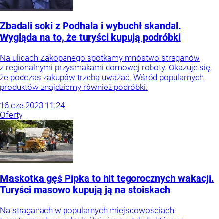
Zbadali soki z Podhala i wybuchł skandal.
Wygląda na to, że turyści kupują podróbki
Na ulicach Zakopanego spotkamy mnóstwo straganów
z regionalnymi przysmakami domowej roboty. Okazuje się,
że podczas zakupów trzeba uważać. Wśród popularnych
produktów znajdziemy również podróbki.
16
cze
2023
11:24
Oferty
Maskotka gęś Pipka to hit tegorocznych wakacji.
Turyści masowo kupują ją na stoiskach
Na straganach w popularnych miejscowościach