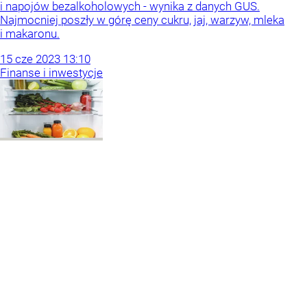
i napojów bezalkoholowych - wynika z danych GUS.
Najmocniej poszły w górę ceny cukru, jaj, warzyw, mleka
i makaronu.
15
cze
2023
13:10
Finanse i inwestycje