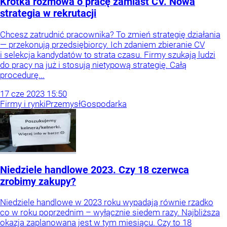
Krótka rozmowa o pracę zamiast CV. Nowa
strategia w rekrutacji
Chcesz zatrudnić pracownika? To zmień strategię działania
— przekonują przedsiębiorcy. Ich zdaniem zbieranie CV
i selekcja kandydatów to strata czasu. Firmy szukają ludzi
do pracy na już i stosują nietypową strategię. Całą
procedurę...
17
cze
2023
15:50
Firmy i rynki
Przemysł
Gospodarka
Niedziele handlowe 2023. Czy 18 czerwca
zrobimy zakupy?
Niedziele handlowe w 2023 roku wypadają równie rzadko
co w roku poprzednim – wyłącznie siedem razy. Najbliższa
okazja zaplanowana jest w tym miesiącu. Czy to 18