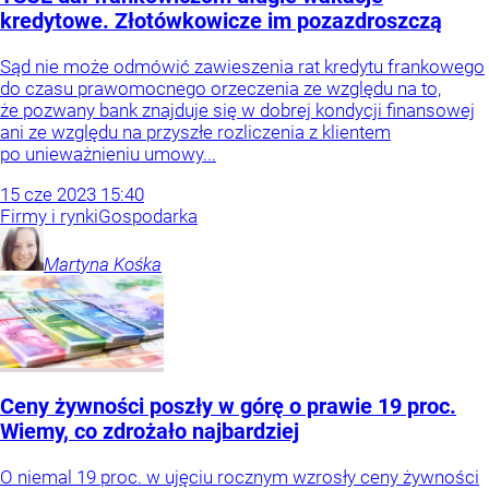
kredytowe. Złotówkowicze im pozazdroszczą
Sąd nie może odmówić zawieszenia rat kredytu frankowego
do czasu prawomocnego orzeczenia ze względu na to,
że pozwany bank znajduje się w dobrej kondycji finansowej
ani ze względu na przyszłe rozliczenia z klientem
po unieważnieniu umowy...
15
cze
2023
15:40
Firmy i rynki
Gospodarka
Martyna
Kośka
Ceny żywności poszły w górę o prawie 19 proc.
Wiemy, co zdrożało najbardziej
O niemal 19 proc. w ujęciu rocznym wzrosły ceny żywności