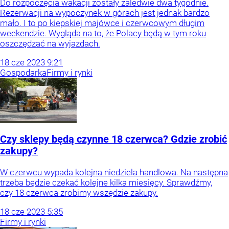
Do rozpoczęcia wakacji zostały zaledwie dwa tygodnie.
Rezerwacji na wypoczynek w górach jest jednak bardzo
mało. I to po kiepskiej majówce i czerwcowym długim
weekendzie. Wygląda na to, że Polacy będą w tym roku
oszczędzać na wyjazdach.
18
cze
2023
9:21
Gospodarka
Firmy i rynki
Czy sklepy będą czynne 18 czerwca? Gdzie zrobić
zakupy?
W czerwcu wypada kolejna niedziela handlowa. Na następna
trzeba będzie czekać kolejne kilka miesięcy. Sprawdźmy,
czy 18 czerwca zrobimy wszędzie zakupy.
18
cze
2023
5:35
Firmy i rynki