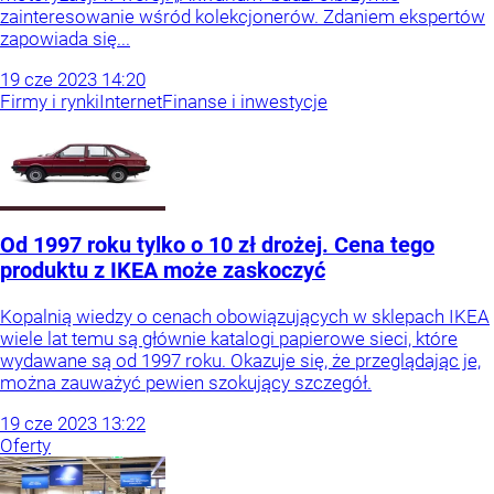
zainteresowanie wśród kolekcjonerów. Zdaniem ekspertów
zapowiada się...
19
cze
2023
14:20
Firmy i rynki
Internet
Finanse i inwestycje
Od 1997 roku tylko o 10 zł drożej. Cena tego
produktu z IKEA może zaskoczyć
Kopalnią wiedzy o cenach obowiązujących w sklepach IKEA
wiele lat temu są głównie katalogi papierowe sieci, które
wydawane są od 1997 roku. Okazuje się, że przeglądając je,
można zauważyć pewien szokujący szczegół.
19
cze
2023
13:22
Oferty