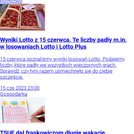
Rolnictwo
Wyniki Lotto z 15 czerwca. Te liczby padły m.in.
w losowaniach Lotto i Lotto Plus
15 czerwca poznaliśmy wyniki losowań Lotto. Podajemy
liczby, które padły we wszystkich wieczornych grach.
Sprawdź, czy tym razem uśmiechnęło się do ciebie
szczęście.
15
cze
2023
23:00
Gospodarka
TSUE dał frankowiczom długie wakacje