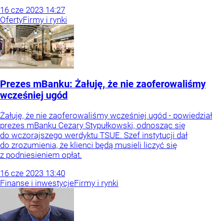
16
cze
2023
14:27
Oferty
Firmy i rynki
Prezes mBanku: Żałuję, że nie zaoferowaliśmy
wcześniej ugód
Żałuję, że nie zaoferowaliśmy wcześniej ugód - powiedział
prezes mBanku Cezary Stypułkowski, odnosząc się
do wczorajszego werdyktu TSUE. Szef instytucji dał
do zrozumienia, że klienci będą musieli liczyć się
z podniesieniem opłat.
16
cze
2023
13:40
Finanse i inwestycje
Firmy i rynki