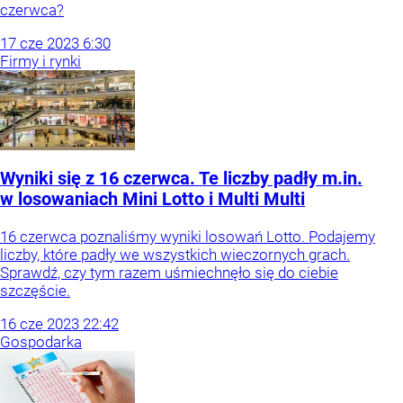
czerwca?
17
cze
2023
6:30
Firmy i rynki
Wyniki się z 16 czerwca. Te liczby padły m.in.
w losowaniach Mini Lotto i Multi Multi
16 czerwca poznaliśmy wyniki losowań Lotto. Podajemy
liczby, które padły we wszystkich wieczornych grach.
Sprawdź, czy tym razem uśmiechnęło się do ciebie
szczęście.
16
cze
2023
22:42
Gospodarka