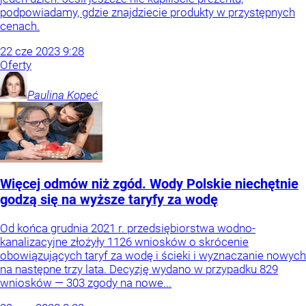
podpowiadamy, gdzie znajdziecie produkty w przystępnych
cenach.
22
cze
2023
9:28
Oferty
Paulina
Kopeć
Więcej odmów niż zgód. Wody Polskie niechętnie
godzą się na wyższe taryfy za wodę
Od końca grudnia 2021 r. przedsiębiorstwa wodno-
kanalizacyjne złożyły 1126 wniosków o skrócenie
obowiązujących taryf za wodę i ścieki i wyznaczanie nowych
na następne trzy lata. Decyzję wydano w przypadku 829
wniosków — 303 zgody na nowe...