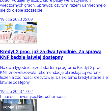
Lotto. Podajemy liczby, które padły we wszystkich
wieczornych grach. Sprawdź, czy tym razem uśmiechnęło
się do ciebie szczęście.
19
cze
2023
22:09
Kredyt 2 proc. już za dwa tygodnie. Za sprawą
KNF będzie łatwiej dostępny
Na dwa tygodnie przed startem programu Kredyt 2 proc.,
KNF znowelizowała rekomendację określającą warunki
liczenia zdolności kredytowej. Dzięki temu kredyt stanie się
łatwiej dostępny.
19
cze
2023
17:02
Finanse i inwestycje
Nieruchomości