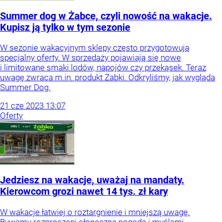
Summer dog w Żabce, czyli nowość na wakacje.
Kupisz ją tylko w tym sezonie
W sezonie wakacyjnym sklepy często przygotowują
specjalny oferty. W sprzedaży pojawiają się nowe
i limitowane smaki lodów, napojów czy przekąsek. Teraz
uwagę zwraca m.in. produkt Żabki. Odkryliśmy, jak wygląda
Summer Dog.
21
cze
2023
13:07
Oferty
Jedziesz na wakacje, uważaj na mandaty.
Kierowcom grozi nawet 14 tys. zł kary
W wakacje łatwiej o roztargnienie i mniejszą uwagę.