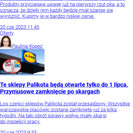
Produkty przyciągają uwagę już na pierwszy rzut oka, a to
oznacza, że dzięki nim każdy będzie miał szansę się
wyróżnić. Kupimy je w bardzo niskiej cenie.
20
cze
2023
11:45
Oferty
Paulina
Kopeć
Te sklepy Palikota będą otwarte tylko do 1 lipca.
Przymusowe zamknięcie po skargach
Los części sklepów Palikota został przesądzony. Wszystkie
warszawskie placówki zostaną zamknięte już za kilka
tygodni. Na taki obrót sprawy wpływ miały skargi
do inspekcji pracy.
20
cze
2023
9:33