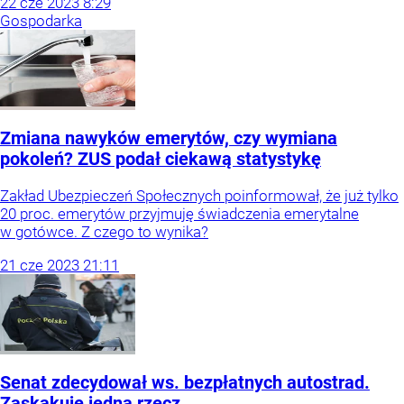
22
cze
2023
8:29
Gospodarka
Zmiana nawyków emerytów, czy wymiana
pokoleń? ZUS podał ciekawą statystykę
Zakład Ubezpieczeń Społecznych poinformował, że już tylko
20 proc. emerytów przyjmuję świadczenia emerytalne
w gotówce. Z czego to wynika?
21
cze
2023
21:11
Senat zdecydował ws. bezpłatnych autostrad.
Zaskakuje jedna rzecz