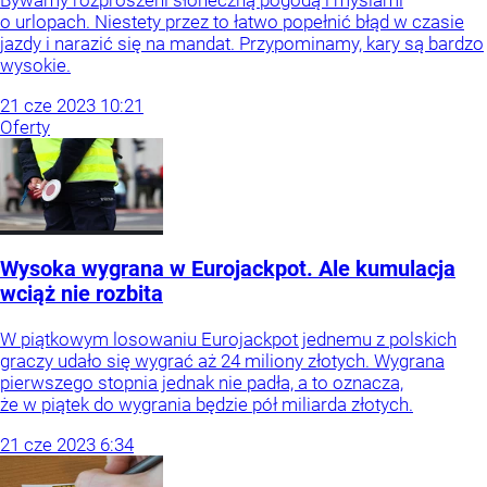
Bywamy rozproszeni słoneczną pogodą i myślami
o urlopach. Niestety przez to łatwo popełnić błąd w czasie
jazdy i narazić się na mandat. Przypominamy, kary są bardzo
wysokie.
21
cze
2023
10:21
Oferty
Wysoka wygrana w Eurojackpot. Ale kumulacja
wciąż nie rozbita
W piątkowym losowaniu Eurojackpot jednemu z polskich
graczy udało się wygrać aż 24 miliony złotych. Wygrana
pierwszego stopnia jednak nie padła, a to oznacza,
że w piątek do wygrania będzie pół miliarda złotych.
21
cze
2023
6:34