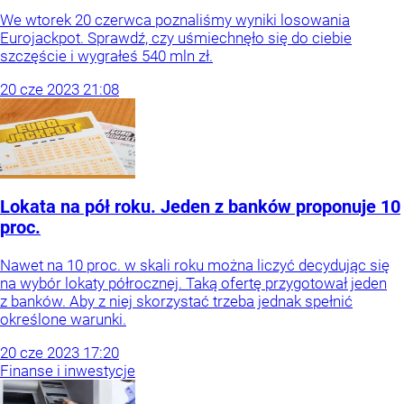
We wtorek 20 czerwca poznaliśmy wyniki losowania
Eurojackpot. Sprawdź, czy uśmiechnęło się do ciebie
szczęście i wygrałeś 540 mln zł.
20
cze
2023
21:08
Lokata na pół roku. Jeden z banków proponuje 10
proc.
Nawet na 10 proc. w skali roku można liczyć decydując się
na wybór lokaty półrocznej. Taką ofertę przygotował jeden
z banków. Aby z niej skorzystać trzeba jednak spełnić
określone warunki.
20
cze
2023
17:20
Finanse i inwestycje