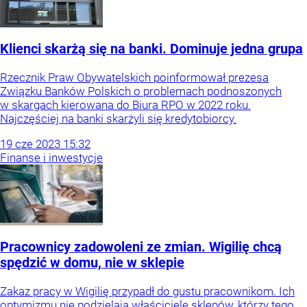
Klienci skarżą się na banki. Dominuje jedna grupa
Rzecznik Praw Obywatelskich poinformował prezesa
Związku Banków Polskich o problemach podnoszonych
w skargach kierowana do Biura RPO w 2022 roku.
Najczęściej na banki skarżyli się kredytobiorcy.
19
cze
2023
15:32
Finanse i inwestycje
Pracownicy zadowoleni ze zmian. Wigilię chcą
spędzić w domu, nie w sklepie
Zakaz pracy w Wigilię przypadł do gustu pracownikom. Ich
optymizmu nie podzielają właściciele sklepów, którzy tego