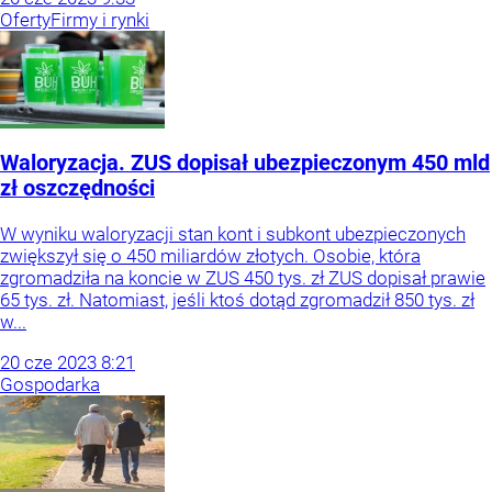
Oferty
Firmy i rynki
Waloryzacja. ZUS dopisał ubezpieczonym 450 mld
zł oszczędności
W wyniku waloryzacji stan kont i subkont ubezpieczonych
zwiększył się o 450 miliardów złotych. Osobie, która
zgromadziła na koncie w ZUS 450 tys. zł ZUS dopisał prawie
65 tys. zł. Natomiast, jeśli ktoś dotąd zgromadził 850 tys. zł
w...
20
cze
2023
8:21
Gospodarka