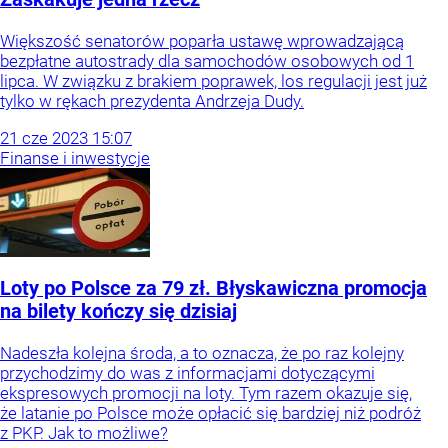
Większość senatorów poparła ustawę wprowadzającą
bezpłatne autostrady dla samochodów osobowych od 1
lipca. W związku z brakiem poprawek, los regulacji jest już
tylko w rękach prezydenta Andrzeja Dudy.
21
cze
2023
15:07
Finanse i inwestycje
Loty po Polsce za 79 zł. Błyskawiczna promocja
na bilety kończy się dzisiaj
Nadeszła kolejna środa, a to oznacza, że po raz kolejny
przychodzimy do was z informacjami dotyczącymi
ekspresowych promocji na loty. Tym razem okazuje się,
że latanie po Polsce może opłacić się bardziej niż podróż
z PKP. Jak to możliwe?