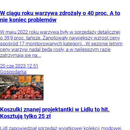
W ciągu roku warzywa zdrożały o 40 proc. A to
nie koniec problemów
W maju 2022 roku warzywa były w sprzedaży detalicznej
o 39,9 proc. tańsze. Zanotowały największy wzrost ceny
spośród 17 monitorowanych kategorii. „W sezonie letnim
ceny warzyw nadal będą rosły, a w najlepszym razie
zatrzymają się na...
20
cze
2023
12:51
Gospodarka
Koszulki znanej projektantki w Lidlu to hit.
Kosztują tylko 25 zł
Lidl zapowiedział sprzedaż wyjątkowej kolekcji modowej.