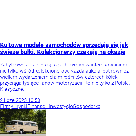
Kultowe modele samochodów sprzedają się jak
świeże bułki. Kolekcjonerzy czekają na okazje
Zabytkowe auta cieszą się olbrzymim zainteresowaniem
nie tylko wśród kolekcjonerów. Każda aukcja jest również
wielkim wydarzeniem dla miłośników czterech kółek,
przyciąga tysiące fanów motoryzacji i to nie tylko z Polski.
Klasyczne...
21
cze
2023
13:50
Firmy i rynki
Finanse i inwestycje
Gospodarka