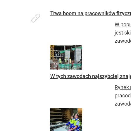
Trwa boom na pracowników fizycz
W popu
jest s
zawodo
W tych zawodach najszybciej znaj
Rynek 
pracod
zawodac