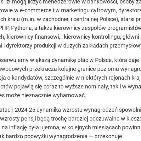
s. zł mogą liczyć menedżerowie w bankowości, osoby z
wie w e-commerce i w marketingu cyfrowym, dyrektorzy 
ch kraju (m.in. w zachodniej i centralnej Polsce), stars
, PHP, Pythona, a także kierownicy zespołów programistó
h, kierownicy finansowi, i kierownicy kontrolingu, głów
ni i dyrektorzy produkcji w dużych zakładach przemysło
 obserwujemy większą dynamikę płac w Polsce, która daje
 zawodowych przekracza kolejne granice poziomu wynagr
a o kandydatów, szczególnie w niektórych rejonach kraju 
otów pojawią się coraz to wyższe nominały, tak i w wyn
oces może nieznacznie wyhamować.
atach 2024-25 dynamika wzrostu wynagrodzeń spowolni 
 wzrosty pensji będą trochę bardziej odczuwalne w kiesz
na inflację była ujemna, w kolejnych miesiącach powinna 
ak bardzo podwyżki wynagrodzenia
— przekonuje.