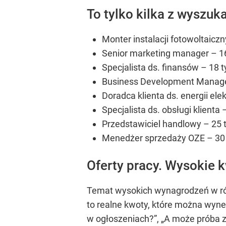
To tylko kilka z wyszuka
Monter instalacji fotowoltaiczn
Senior marketing manager – 16,
Specjalista ds. finansów – 18 ty
Business Development Manager 
Doradca klienta ds. energii elek
Specjalista ds. obsługi klienta –
Przedstawiciel handlowy – 25 ty
Menedżer sprzedaży OZE – 30 t
Oferty pracy. Wysokie 
Temat wysokich wynagrodzeń w róż
to realne kwoty, które można wyn
w ogłoszeniach?”,
„A może próba z