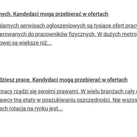
nych. Kandydaci mogą przebierać w ofertach
larnych serwisach ogłoszeniowych są tysiące ofert pracy
kierowanych do pracowników fizycznych. W dużych metrop
wej są większe niż...
dziesz pracę. Kandydaci mogą przebierać w ofertach
pracy rządzi się swoimi prawami. W wielu branżach cały
awcy tną etaty w poszukiwaniu oszczędności. Nie wszys
h rotacja na rynku jest...