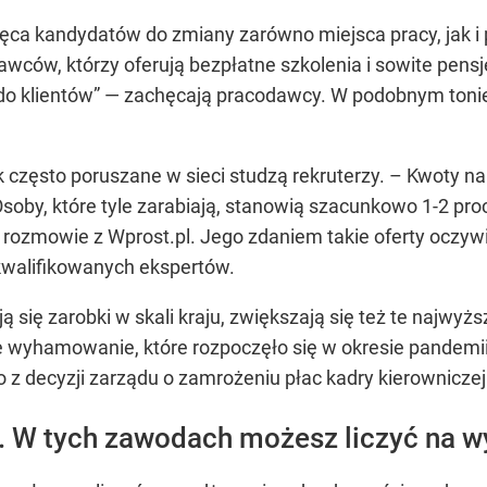
hęca kandydatów do zmiany zarówno miejsca pracy, jak i p
ców, którzy oferują bezpłatne szkolenia i sowite pens
do klientów”
— zachęcają pracodawcy. W podobnym tonie 
często poruszane w sieci studzą rekruterzy. –
Kwoty na 
soby, które tyle zarabiają, stanowią szacunkowo 1-2 pro
 rozmowie z Wprost.pl. Jego zdaniem takie oferty oczywiś
walifikowanych ekspertów.
ają się zarobki w skali kraju, zwiększają się też te najw
wyhamowanie, które rozpoczęło się w okresie pandemii 
 z decyzji zarządu o zamrożeniu płac kadry kierowniczej
 W tych zawodach możesz liczyć na w