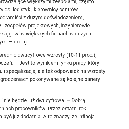
arządzające większymi zespołami, często
ds. logistyki, kierownicy centrów
i programiści z dużym doświadczeniem,
w i zespołów projektowych, inżynierowie
ni księgowi w większych firmach w dużych
wych
— dodaje.
 średnio dwucyfrowe wzrosty (10-11 proc.),
odzeń. –
Jest to wynikiem rynku pracy, który
i specjalizacja, ale też odpowiedź na wzrosty
agrodzeniach pokonywane są kolejne bariery
i nie będzie już dwucyfrowa. –
Dobrą
eniach pracowników. Przez ostatni rok
być już dodatnia. A to znaczy, że inflacja