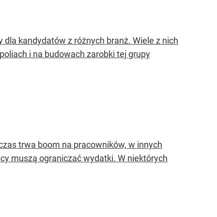
 dla kandydatów z różnych branż. Wiele z nich
oliach i na budowach zarobki tej grupy
 czas trwa boom na pracowników, w innych
cy muszą ograniczać wydatki. W niektórych