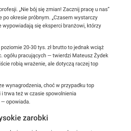
rofesji.
„Nie bój się zmian! Zacznij pracę u nas”
je po okresie próbnym.
„Czasem wystarczy
wypowiadają się eksperci branżowi, którzy
poziomie 20-30 tys. zł brutto to jednak wciąż
c. ogółu pracujących
— twierdzi Mateusz Żydek
cie robią wrażenie, ale dotyczą raczej top
yższe wynagrodzenia, choć w przypadku top
i trwa też w czasie spowolnienia
— opowiada.
ysokie zarobki