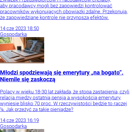
aby pracodawcy mogli bez zapowiedzi kontrolować
pracowników wykonujących obowiązki zdalne. Przekonują,
że zapowiedziane kontrole nie przynoszą efektów.
14
cze
2023
18:50
Gospodarka
Młodzi spodziewają się emerytury „na bogato”.
Niemile się zaskoczą
Polacy w wieku 18-30 lat zakłada, że stopa zastąpienia, czyli
relacja między ostatnią pensją a wysokością emerytury,
wyniesie blisko 70 proc. W rzeczywistości będzie to raczej
¼. Jak przeżyć za takie pieniądze?
14
cze
2023
16:19
Gospodarka