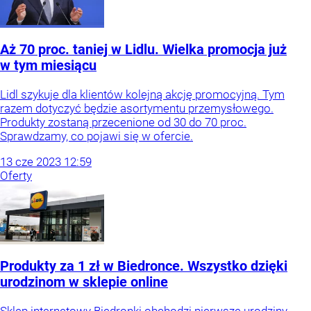
Aż 70 proc. taniej w Lidlu. Wielka promocja już
w tym miesiącu
Lidl szykuje dla klientów kolejną akcję promocyjną. Tym
razem dotyczyć będzie asortymentu przemysłowego.
Produkty zostaną przecenione od 30 do 70 proc.
Sprawdzamy, co pojawi się w ofercie.
13
cze
2023
12:59
Oferty
Produkty za 1 zł w Biedronce. Wszystko dzięki
urodzinom w sklepie online
Sklep internetowy Biedronki obchodzi pierwsze urodziny.