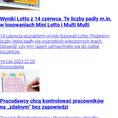
Wyniki Lotto z 14 czerwca. Te liczby padły m.in.
w losowaniach Mini Lotto i Multi Multi
14 czerwca poznaliśmy wyniki losowań Lotto. Podajemy
liczby, które padły we wszystkich wieczornych grach.
Sprawdź, czy tym razem uśmiechnęło się do ciebie
szczęście.
14
cze
2023
22:20
Gospodarka
Pracodawcy chcą kontrolować pracowników
na „zdalnym” bez zapowiedzi
Związek Przedsiębiorców i Pracodawców chciałby,