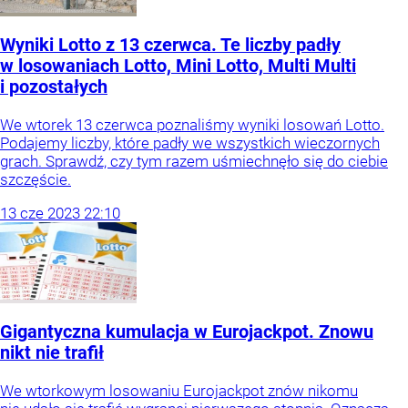
Wyniki Lotto z 13 czerwca. Te liczby padły
w losowaniach Lotto, Mini Lotto, Multi Multi
i pozostałych
We wtorek 13 czerwca poznaliśmy wyniki losowań Lotto.
Podajemy liczby, które padły we wszystkich wieczornych
grach. Sprawdź, czy tym razem uśmiechnęło się do ciebie
szczęście.
13
cze
2023
22:10
Gigantyczna kumulacja w Eurojackpot. Znowu
nikt nie trafił
We wtorkowym losowaniu Eurojackpot znów nikomu