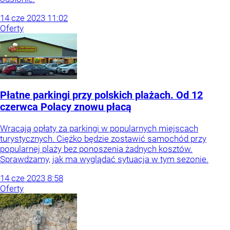
14
cze
2023
11:02
Oferty
Płatne parkingi przy polskich plażach. Od 12
czerwca Polacy znowu płacą
Wracają opłaty za parkingi w popularnych miejscach
turystycznych. Ciężko będzie zostawić samochód przy
popularnej plaży bez ponoszenia żadnych kosztów.
Sprawdzamy, jak ma wyglądać sytuacja w tym sezonie.
14
cze
2023
8:58
Oferty