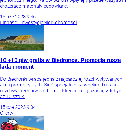
jednorodzinnego. Na ów wzrost wpłynęły przede wszystkim
drożejące materiały budowlane.
15
cze
2023
9:46
Finanse i inwestycje
Nieruchomości
10 +10 piw gratis w Biedronce. Promocja rusza
lada moment
Do Biedronki wraca jedna z najbardziej rozchwytywanych
akcji promocyjnych. Sieć specjalnie na weekend rusza
rozdawaniem piw za darmo. Klienci mają szansę zdobyć
aż 10 sztuk.
15
cze
2023
9:04
Oferty