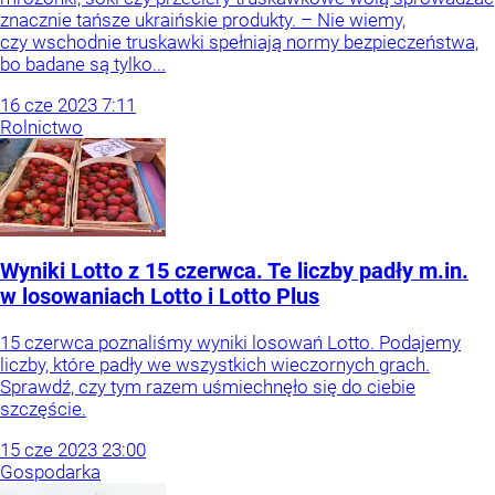
znacznie tańsze ukraińskie produkty. – Nie wiemy,
czy wschodnie truskawki spełniają normy bezpieczeństwa,
bo badane są tylko...
16
cze
2023
7:11
Rolnictwo
Wyniki Lotto z 15 czerwca. Te liczby padły m.in.
w losowaniach Lotto i Lotto Plus
15 czerwca poznaliśmy wyniki losowań Lotto. Podajemy
liczby, które padły we wszystkich wieczornych grach.
Sprawdź, czy tym razem uśmiechnęło się do ciebie
szczęście.
15
cze
2023
23:00
Gospodarka