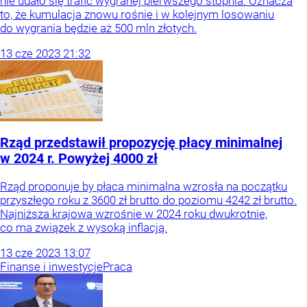
nie udało się trafić wygranej pierwszego stopnia. Oznacza
to, że kumulacja znowu rośnie i w kolejnym losowaniu
do wygrania będzie aż 500 mln złotych.
13
cze
2023
21:32
Rząd przedstawił propozycję płacy minimalnej
w 2024 r. Powyżej 4000 zł
Rząd proponuje by płaca minimalna wzrosła na początku
przyszłego roku z 3600 zł brutto do poziomu 4242 zł brutto.
Najniższa krajowa wzrośnie w 2024 roku dwukrotnie,
co ma związek z wysoką inflacją.
13
cze
2023
13:07
Finanse i inwestycje
Praca