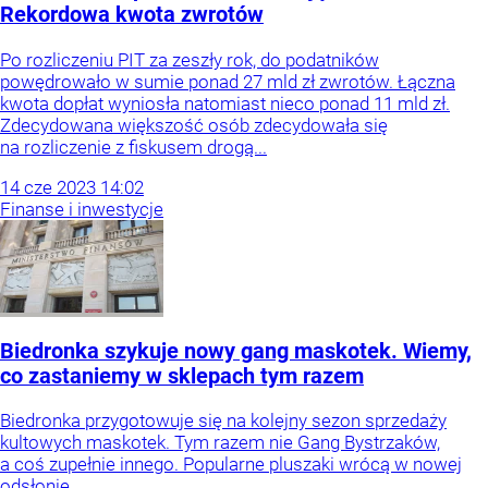
Rekordowa kwota zwrotów
Po rozliczeniu PIT za zeszły rok, do podatników
powędrowało w sumie ponad 27 mld zł zwrotów. Łączna
kwota dopłat wyniosła natomiast nieco ponad 11 mld zł.
Zdecydowana większość osób zdecydowała się
na rozliczenie z fiskusem drogą...
14
cze
2023
14:02
Finanse i inwestycje
Biedronka szykuje nowy gang maskotek. Wiemy,
co zastaniemy w sklepach tym razem
Biedronka przygotowuje się na kolejny sezon sprzedaży
kultowych maskotek. Tym razem nie Gang Bystrzaków,
a coś zupełnie innego. Popularne pluszaki wrócą w nowej
odsłonie.