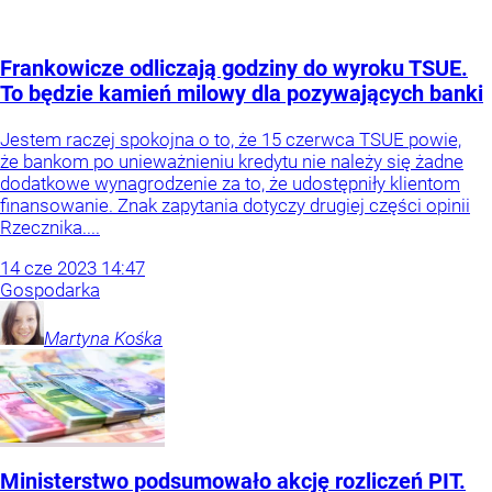
Frankowicze odliczają godziny do wyroku TSUE.
To będzie kamień milowy dla pozywających banki
Jestem raczej spokojna o to, że 15 czerwca TSUE powie,
że bankom po unieważnieniu kredytu nie należy się żadne
dodatkowe wynagrodzenie za to, że udostępniły klientom
finansowanie. Znak zapytania dotyczy drugiej części opinii
Rzecznika....
14
cze
2023
14:47
Gospodarka
Martyna
Kośka
Ministerstwo podsumowało akcję rozliczeń PIT.