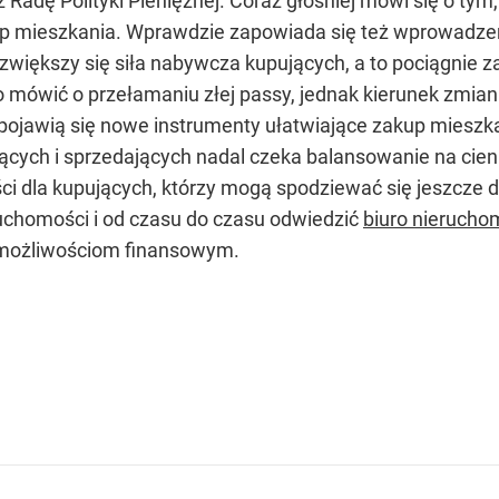
 Radę Polityki Pieniężnej. Coraz głośniej mówi się o ty
 mieszkania. Wprawdzie zapowiada się też wprowadzeni
zwiększy się siła nabywcza kupujących, a to pociągnie za 
no mówić o przełamaniu złej passy, jednak kierunek zmian
 pojawią się nowe instrumenty ułatwiające zakup miesz
cych i sprzedających nadal czeka balansowanie na cienk
ci dla kupujących, którzy mogą spodziewać się jeszcze
uchomości i od czasu do czasu odwiedzić
biuro nierucho
ym możliwościom finansowym.