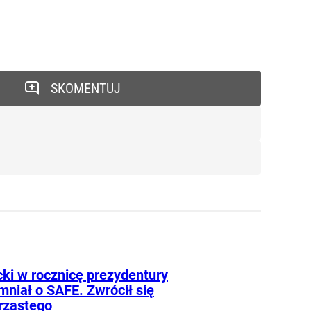
SKOMENTUJ
ki w rocznicę prezydentury
mniał o SAFE. Zwrócił się
rzastego