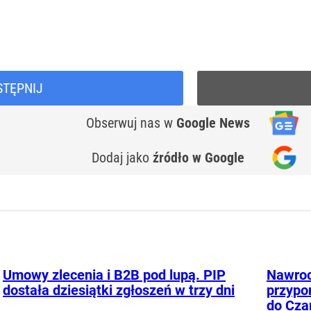
STĘPNIJ
Obserwuj nas
w
Google News
Dodaj jako
źródło w Google
Umowy zlecenia i B2B pod lupą. PIP
Nawroc
dostała dziesiątki zgłoszeń w trzy dni
przypo
do Cza