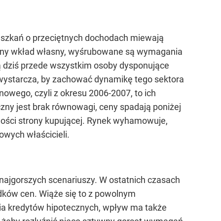
ieszkań o przeciętnych dochodach miewają
aźny wkład własny, wyśrubowane są wymagania
dziś przede wszystkim osoby dysponujące
 wystarcza, by zachować dynamikę tego sektora
wego, czyli z okresu 2006-2007, to ich
zny jest brak równowagi, ceny spadają poniżej
wości strony kupującej. Rynek wyhamowuje,
owych właścicieli.
 najgorszych scenariuszy. W ostatnich czasach
adków cen. Wiąże się to z powolnym
ia kredytów hipotecznych, wpływ ma także