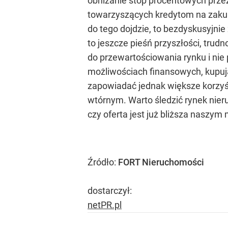
obniżanie stóp procentowych przez
towarzyszących kredytom na zakup
do tego dojdzie, to bezdyskusyjnie 
to jeszcze pieśń przyszłości, trud
do przewartościowania rynku i nie
możliwościach finansowych, kupują
zapowiadać jednak większe korzyś
wtórnym. Warto śledzić rynek nier
czy oferta jest już bliższa nasz
Źródło:
FORT Nieruchomości
dostarczył:
netPR.pl