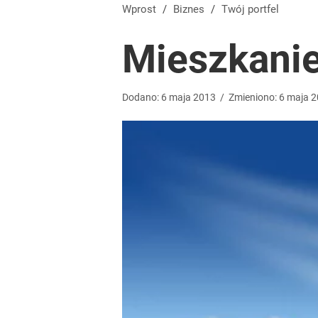
Wrze po roku Nawrockiego. „Największa hańba” ko
Wprost
/
Biznes
/
Twój portfel
Mieszkanie
16
Dobra passa złotego trwa. Kursy walut 6 sierpnia 2
Dodano:
6
maja
2013
/
Zmieniono:
6
maja
2
dodaj
Polacy rzucili się na przywrócone świadczenie. P
dodaj