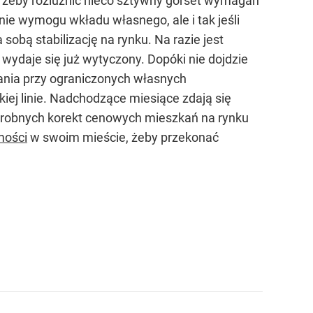
m, żeby rozluźnić nieco sztywny gorset wymagań
e wymogu wkładu własnego, ale i tak jeśli
sobą stabilizację na rynku. Na razie jest
 wydaje się już wytyczony. Dopóki nie dojdzie
kania przy ograniczonych własnych
iej linie. Nadchodzące miesiące zdają się
 drobnych korekt cenowych mieszkań na rynku
mości
w swoim mieście, żeby przekonać