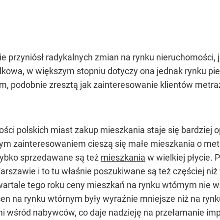
ie przyniósł radykalnych zmian na rynku nieruchomości, 
dkowa, w większym stopniu dotyczy ona jednak rynku pi
m, podobnie zresztą jak zainteresowanie klientów metraż
zości polskich miast zakup mieszkania staje się bardzi
nnym zainteresowaniem cieszą się małe mieszkania o me
zybko sprzedawane są też
mieszkania
w wielkiej płycie.
szawie i to tu właśnie poszukiwane są też częściej niż 
rtale tego roku ceny mieszkań na rynku wtórnym nie w
cen na rynku wtórnym były wyraźnie mniejsze niż na rynk
i wśród nabywców, co daje nadzieję na przełamanie im