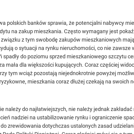
towa polskich banków sprawia, że potencjalni nabywcy m
redytu na zakup mieszkania. Często wymagany jest pok
 związku z tym swobodę zakupów mieszkaniowych mają 
ydują o sytuacji na rynku nieruchomości, co nie zawsze
ń spadły do poziomu sprzed mieszkaniowego szczytu ceno
za mała dla większości kupujących. Coraz częściej widoc
przy tym wciąż pozostają niejednokrotnie powyżej możli
j ryzykowne, mieszkania coraz dłużej czekają na swoich n
ie należy do najłatwiejszych, nie należy jednak zakładać
 cień nadziei na ustabilizowanie rynku i ograniczenie sp
do zrewidowania dotychczas ustalonych zasad udzielan