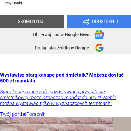
Firmy i rynki
SKOMENTUJ
UDOSTĘPNIJ
Obserwuj nas
w
Google News
Dodaj jako
źródło w Google
Wystawisz starą kanapę pod śmietnik? Możesz dostać
500 zł mandatu
Stara kanapa lub szafa pozostawiona przy altanie
śmietnikowej może oznaczać mandat do 500 zł. Meble
można wystawiać tylko w wyznaczonych terminach.
Twój portfel
Poradnik