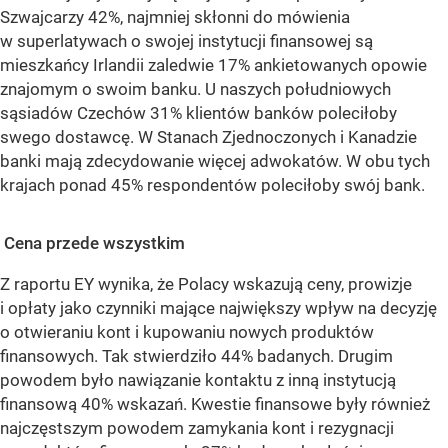
Szwajcarzy 42%, najmniej skłonni do mówienia
w superlatywach o swojej instytucji finansowej są
mieszkańcy Irlandii zaledwie 17% ankietowanych opowie
znajomym o swoim banku. U naszych południowych
sąsiadów Czechów 31% klientów banków poleciłoby
swego dostawcę. W Stanach Zjednoczonych i Kanadzie
banki mają zdecydowanie więcej adwokatów. W obu tych
krajach ponad 45% respondentów poleciłoby swój bank.
Cena przede wszystkim
Z raportu EY wynika, że Polacy wskazują ceny, prowizje
i opłaty jako czynniki mające największy wpływ na decyzję
o otwieraniu kont i kupowaniu nowych produktów
finansowych. Tak stwierdziło 44% badanych. Drugim
powodem było nawiązanie kontaktu z inną instytucją
finansową 40% wskazań. Kwestie finansowe były również
najczęstszym powodem zamykania kont i rezygnacji