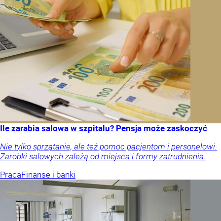
Ile zarabia salowa w szpitalu? Pensja może zaskoczyć
Nie tylko sprzątanie, ale też pomoc pacjentom i personelowi.
Zarobki salowych zależą od miejsca i formy zatrudnienia.
Praca
Finanse i banki