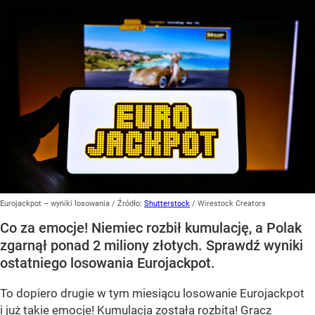
Eurojackpot – wyniki losowania
/ Źródło:
Shutterstock
/
Wirestock Creators
Co za emocje! Niemiec rozbił kumulację, a Polak
zgarnął ponad 2 miliony złotych. Sprawdź wyniki
ostatniego losowania Eurojackpot.
To dopiero drugie w tym miesiącu losowanie Eurojackpot
i już takie emocje! Kumulacja została rozbita! Gracz