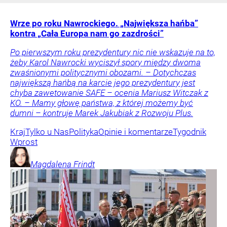
Wrze po roku Nawrockiego. „Największa hańba”
kontra „Cała Europa nam go zazdrości”
Po pierwszym roku prezydentury nic nie wskazuje na to,
żeby Karol Nawrocki wyciszył spory między dwoma
zwaśnionymi politycznymi obozami. – Dotychczas
największą hańbą na karcie jego prezydentury jest
chyba zawetowanie SAFE – ocenia Mariusz Witczak z
KO. – Mamy głowę państwa, z której możemy być
dumni – kontruje Marek Jakubiak z Rozwoju Plus.
Kraj
Tylko u Nas
Polityka
Opinie i komentarze
Tygodnik
Wprost
Magdalena
Frindt