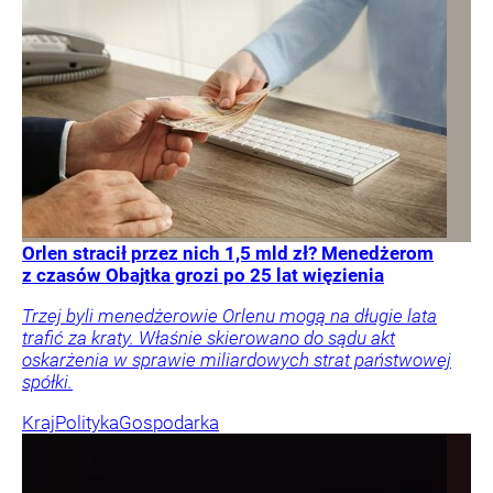
Orlen stracił przez nich 1,5 mld zł? Menedżerom
z czasów Obajtka grozi po 25 lat więzienia
Trzej byli menedżerowie Orlenu mogą na długie lata
trafić za kraty. Właśnie skierowano do sądu akt
oskarżenia w sprawie miliardowych strat państwowej
spółki.
Kraj
Polityka
Gospodarka