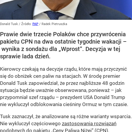
Donald Tusk
/ Źródło:
PAP
/
Radek Pietruszka
Prawie dwie trzecie Polaków chce przywrócenia
pakietu CPN na dwa ostatnie tygodnie wakacji –
wynika z sondażu dla „Wprost”. Decyzja w tej
sprawie lada dzień.
Kierowcy czekają na decyzje rządu, które mają przyczynić
się do obniżek cen paliw na stacjach. W środę premier
Donald Tusk zapowiedział, że przez najbliższe 48 godzin
sytuacja będzie uważnie obserwowana, ponieważ – jak
przypomniał szef rząądu – prezydent USA Donald Trump
nie wykluczył odblokowania cieśniny Ormuz w tym czasie.
Tusk zaznaczył, że analizowane są różne warianty wsparcia.
Nie wykluczył częściowego
zastosowania rozwiązań
podobnych do pakietu „Ceny Paliwa Niżej” (CPN
),