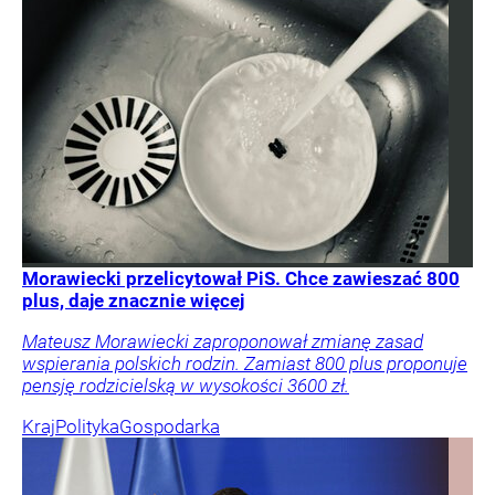
Morawiecki przelicytował PiS. Chce zawieszać 800
plus, daje znacznie więcej
Mateusz Morawiecki zaproponował zmianę zasad
wspierania polskich rodzin. Zamiast 800 plus proponuje
pensję rodzicielską w wysokości 3600 zł.
Kraj
Polityka
Gospodarka