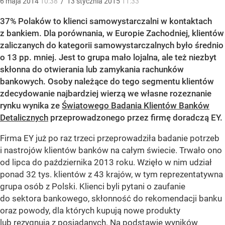
6
maja
2014
10:38
/
13
stycznia
2015
11:33
37% Polaków to klienci samowystarczalni w kontaktach
z bankiem. Dla porównania, w Europie Zachodniej, klientów
zaliczanych do kategorii samowystarczalnych było średnio
o 13 pp. mniej. Jest to grupa mało lojalna, ale też niezbyt
skłonna do otwierania lub zamykania rachunków
bankowych. Osoby należące do tego segmentu klientów
zdecydowanie najbardziej wierzą we własne rozeznanie
rynku wynika ze
Światowego Badania Klientów Banków
Detalicznych
przeprowadzonego przez firmę doradczą EY.
Firma EY już po raz trzeci przeprowadziła badanie potrzeb
i nastrojów klientów banków na całym świecie. Trwało ono
od lipca do października 2013 roku. Wzięło w nim udział
ponad 32 tys. klientów z 43 krajów, w tym reprezentatywna
grupa osób z Polski. Klienci byli pytani o zaufanie
do sektora bankowego, skłonność do rekomendacji banku
oraz powody, dla których kupują nowe produkty
lub rezygnują z posiadanych. Na podstawie wyników