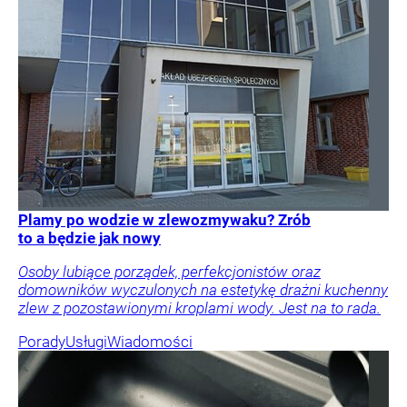
Plamy po wodzie w zlewozmywaku? Zrób
to a będzie jak nowy
Osoby lubiące porządek, perfekcjonistów oraz
domowników wyczulonych na estetykę drażni kuchenny
zlew z pozostawionymi kroplami wody. Jest na to rada.
Porady
Usługi
Wiadomości