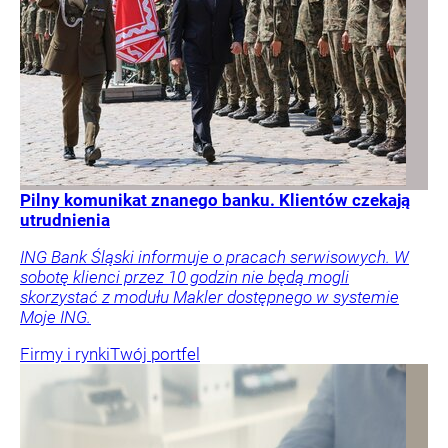
Pilny komunikat znanego banku. Klientów czekają
utrudnienia
ING Bank Śląski informuje o pracach serwisowych. W
sobotę klienci przez 10 godzin nie będą mogli
skorzystać z modułu Makler dostępnego w systemie
Moje ING.
Firmy i rynki
Twój portfel