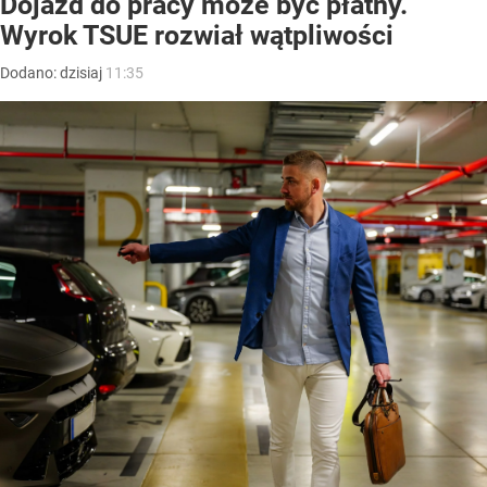
Dojazd do pracy może być płatny.
Wyrok TSUE rozwiał wątpliwości
Dodano:
dzisiaj
11:35