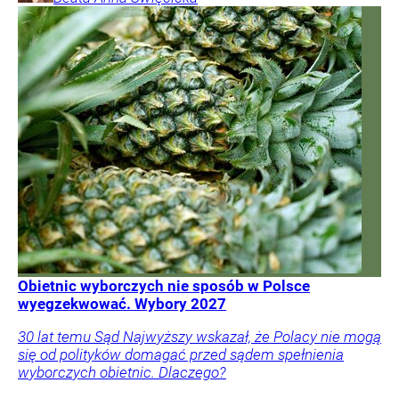
Obietnic wyborczych nie sposób w Polsce
wyegzekwować. Wybory 2027
30 lat temu Sąd Najwyższy wskazał, że Polacy nie mogą
się od polityków domagać przed sądem spełnienia
wyborczych obietnic. Dlaczego?