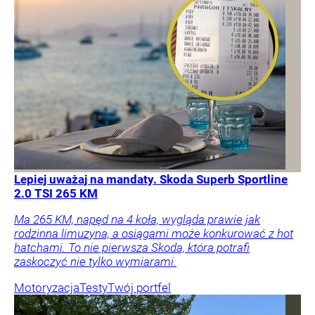
Lepiej uważaj na mandaty. Skoda Superb Sportline
2.0 TSI 265 KM
Ma 265 KM, napęd na 4 koła, wygląda prawie jak
rodzinna limuzyna, a osiągami może konkurować z hot
hatchami. To nie pierwsza Skoda, która potrafi
zaskoczyć nie tylko wymiarami.
Motoryzacja
Testy
Twój portfel