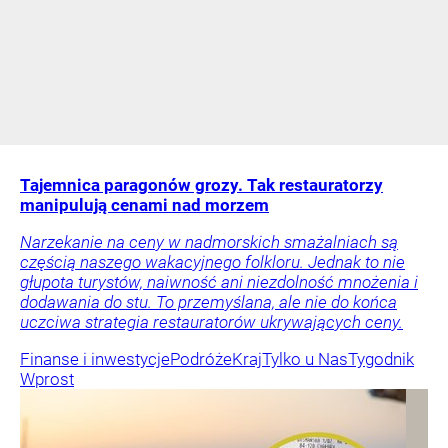
Tajemnica paragonów grozy. Tak restauratorzy
manipulują cenami nad morzem
Narzekanie na ceny w nadmorskich smażalniach są
częścią naszego wakacyjnego folkloru. Jednak to nie
głupota turystów, naiwność ani niezdolność mnożenia i
dodawania do stu. To przemyślana, ale nie do końca
uczciwa strategia restauratorów ukrywających ceny.
Finanse i inwestycje
Podróże
Kraj
Tylko u Nas
Tygodnik
Wprost