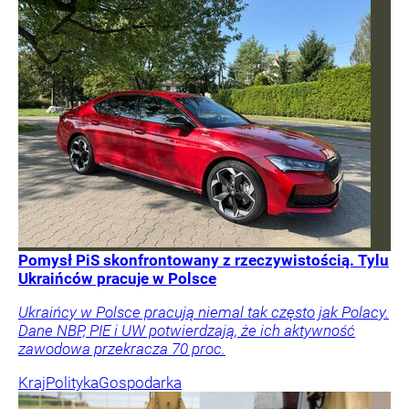
Pomysł PiS skonfrontowany z rzeczywistością. Tylu
Ukraińców pracuje w Polsce
Ukraińcy w Polsce pracują niemal tak często jak Polacy.
Dane NBP, PIE i UW potwierdzają, że ich aktywność
zawodowa przekracza 70 proc.
Kraj
Polityka
Gospodarka