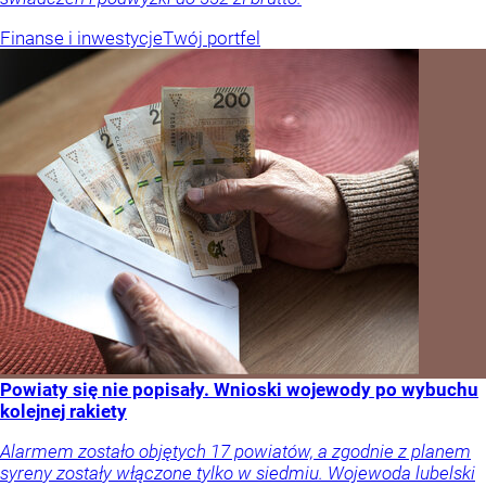
Finanse i inwestycje
Twój portfel
Powiaty się nie popisały. Wnioski wojewody po wybuchu
kolejnej rakiety
Alarmem zostało objętych 17 powiatów, a zgodnie z planem
syreny zostały włączone tylko w siedmiu. Wojewoda lubelski