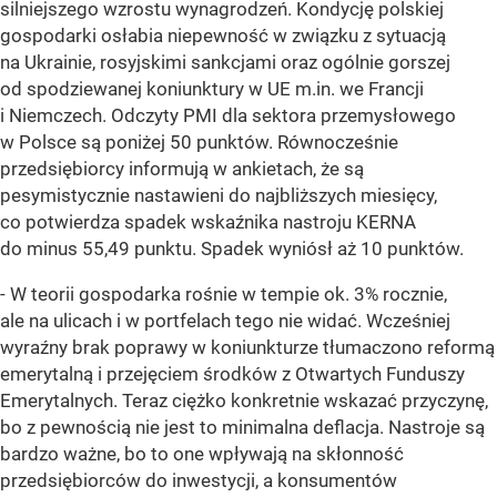
silniejszego wzrostu wynagrodzeń. Kondycję polskiej
gospodarki osłabia niepewność w związku z sytuacją
na Ukrainie, rosyjskimi sankcjami oraz ogólnie gorszej
od spodziewanej koniunktury w UE m.in. we Francji
i Niemczech. Odczyty PMI dla sektora przemysłowego
w Polsce są poniżej 50 punktów. Równocześnie
przedsiębiorcy informują w ankietach, że są
pesymistycznie nastawieni do najbliższych miesięcy,
co potwierdza spadek wskaźnika nastroju KERNA
do minus 55,49 punktu. Spadek wyniósł aż 10 punktów.
- W teorii gospodarka rośnie w tempie ok. 3% rocznie,
ale na ulicach i w portfelach tego nie widać. Wcześniej
wyraźny brak poprawy w koniunkturze tłumaczono reformą
emerytalną i przejęciem środków z Otwartych Funduszy
Emerytalnych. Teraz ciężko konkretnie wskazać przyczynę,
bo z pewnością nie jest to minimalna deflacja. Nastroje są
bardzo ważne, bo to one wpływają na skłonność
przedsiębiorców do inwestycji, a konsumentów