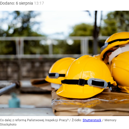
Dodano:
6
sierpnia
13:17
Co dalej z reformą Państwowej Inspekcji Pracy?
/ Źródło:
Shutterstock
/
Memory
Stockphoto