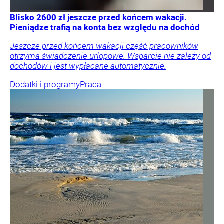
Blisko 2600 zł jeszcze przed końcem wakacji.
Pieniądze trafią na konta bez względu na dochód
Jeszcze przed końcem wakacji część pracowników
otrzyma świadczenie urlopowe. Wsparcie nie zależy od
dochodów i jest wypłacane automatycznie.
Dodatki i programy
Praca