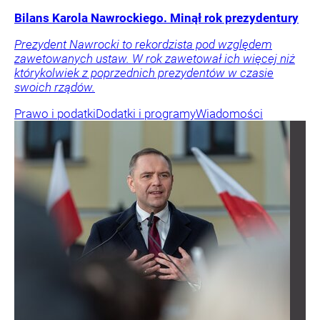
Bilans Karola Nawrockiego. Minął rok prezydentury
Prezydent Nawrocki to rekordzista pod względem
zawetowanych ustaw. W rok zawetował ich więcej niż
którykolwiek z poprzednich prezydentów w czasie
swoich rządów.
Prawo i podatki
Dodatki i programy
Wiadomości