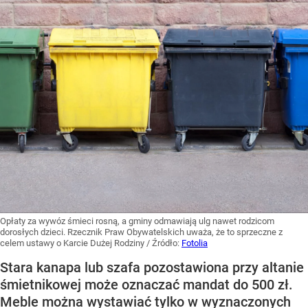
Opłaty za wywóz śmieci rosną, a gminy odmawiają ulg nawet rodzicom
dorosłych dzieci. Rzecznik Praw Obywatelskich uważa, że to sprzeczne z
celem ustawy o Karcie Dużej Rodziny
/ Źródło:
Fotolia
Stara kanapa lub szafa pozostawiona przy altanie
śmietnikowej może oznaczać mandat do 500 zł.
Meble można wystawiać tylko w wyznaczonych