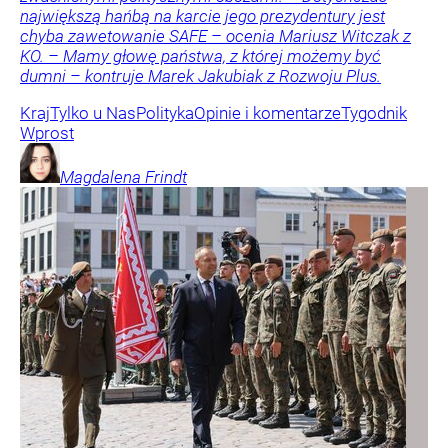
największą hańbą na karcie jego prezydentury jest
chyba zawetowanie SAFE – ocenia Mariusz Witczak z
KO. – Mamy głowę państwa, z której możemy być
dumni – kontruje Marek Jakubiak z Rozwoju Plus.
Kraj
Tylko u Nas
Polityka
Opinie i komentarze
Tygodnik
Wprost
Magdalena
Frindt