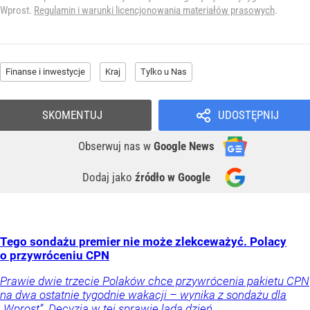
Wprost.
Regulamin i warunki licencjonowania materiałów prasowych
.
Finanse i inwestycje
Kraj
Tylko u Nas
SKOMENTUJ
UDOSTĘPNIJ
Obserwuj nas
w
Google News
Dodaj jako
źródło w Google
Tego sondażu premier nie może zlekceważyć. Polacy
o przywróceniu CPN
Prawie dwie trzecie Polaków chce przywrócenia pakietu CPN
na dwa ostatnie tygodnie wakacji – wynika z sondażu dla
„Wprost”. Decyzja w tej sprawie lada dzień.