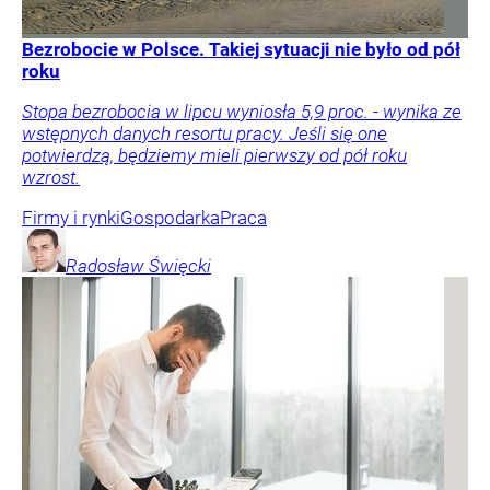
Bezrobocie w Polsce. Takiej sytuacji nie było od pół
roku
Stopa bezrobocia w lipcu wyniosła 5,9 proc. - wynika ze
wstępnych danych resortu pracy. Jeśli się one
potwierdzą, będziemy mieli pierwszy od pół roku
wzrost.
Firmy i rynki
Gospodarka
Praca
Radosław
Święcki