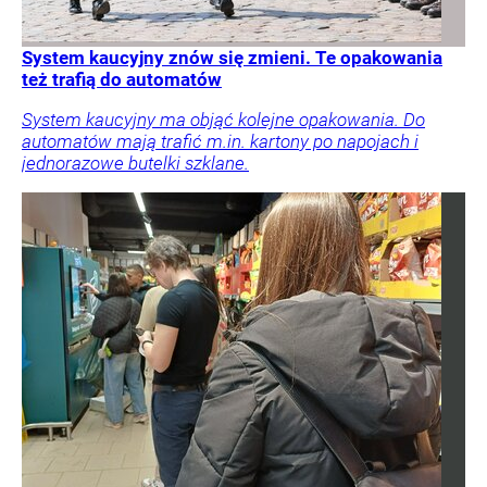
System kaucyjny znów się zmieni. Te opakowania
też trafią do automatów
System kaucyjny ma objąć kolejne opakowania. Do
automatów mają trafić m.in. kartony po napojach i
jednorazowe butelki szklane.