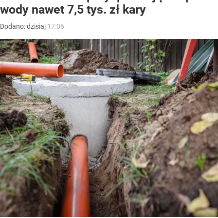
wody nawet 7,5 tys. zł kary
Dodano:
dzisiaj
17:06