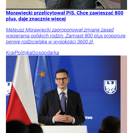
Morawiecki przelicytował PiS. Chce zawieszać 800
plus, daje znacznie więcej
Mateusz Morawiecki zaproponował zmianę zasad
wspierania polskich rodzin. Zamiast 800 plus proponuje
pensję rodzicielską w wysokości 3600 zł.
Kraj
Polityka
Gospodarka