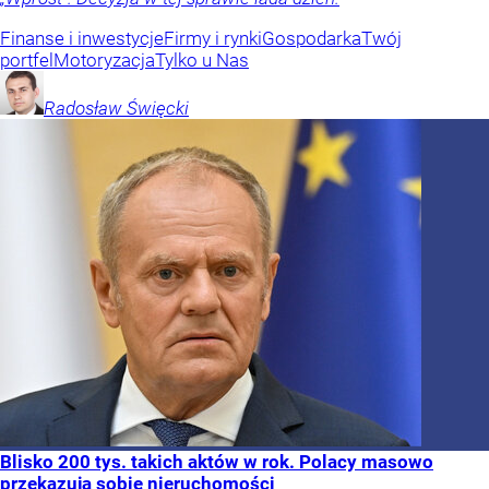
Finanse i inwestycje
Firmy i rynki
Gospodarka
Twój
portfel
Motoryzacja
Tylko u Nas
Radosław
Święcki
Blisko 200 tys. takich aktów w rok. Polacy masowo
przekazują sobie nieruchomości