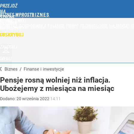
PRZEJDŹ
NA
BIZNES WPROST
STRONĘ
OPINIE
TWÓJ
GŁÓWNĄ
PORTFEL
GOSPODARKA
FINANSE
FIRMY
TECHNOLOGIE
NAJBOGATSI
WPROST.PL
UBSKRYBUJ
ZALOGUJ
MENU
Biznes
/
Finanse i inwestycje
Pensje rosną wolniej niż inflacja.
Ubożejemy z miesiąca na miesiąc
Dodano:
20
września
2022
14:11