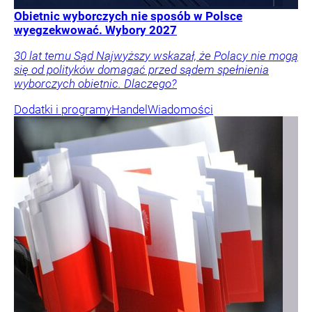
Obietnic wyborczych nie sposób w Polsce
wyegzekwować. Wybory 2027
30 lat temu Sąd Najwyższy wskazał, że Polacy nie mogą
się od polityków domagać przed sądem spełnienia
wyborczych obietnic. Dlaczego?
Dodatki i programy
Handel
Wiadomości