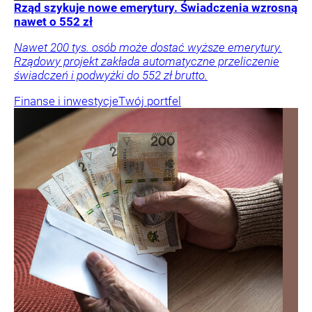
Rząd szykuje nowe emerytury. Świadczenia wzrosną
nawet o 552 zł
Nawet 200 tys. osób może dostać wyższe emerytury.
Rządowy projekt zakłada automatyczne przeliczenie
świadczeń i podwyżki do 552 zł brutto.
Finanse i inwestycje
Twój portfel