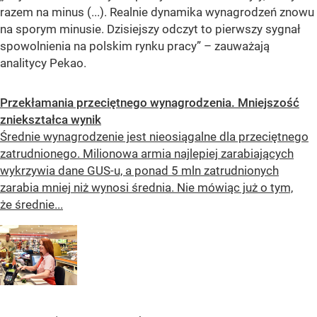
razem na minus (...). Realnie dynamika wynagrodzeń znowu
na sporym minusie. Dzisiejszy odczyt to pierwszy sygnał
spowolnienia na polskim rynku pracy” – zauważają
analitycy Pekao.
Przekłamania przeciętnego wynagrodzenia. Mniejszość
zniekształca wynik
Średnie wynagrodzenie jest nieosiągalne dla przeciętnego
zatrudnionego. Milionowa armia najlepiej zarabiających
wykrzywia dane GUS-u, a ponad 5 mln zatrudnionych
zarabia mniej niż wynosi średnia. Nie mówiąc już o tym,
że średnie...