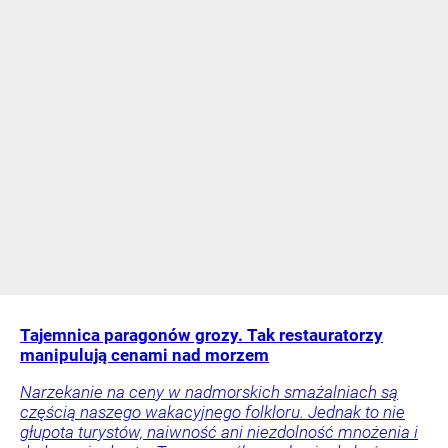
Tajemnica paragonów grozy. Tak restauratorzy
manipulują cenami nad morzem
Narzekanie na ceny w nadmorskich smażalniach są
częścią naszego wakacyjnego folkloru. Jednak to nie
głupota turystów, naiwność ani niezdolność mnożenia i