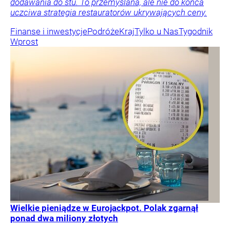
dodawania do stu. To przemyślana, ale nie do końca
uczciwa strategia restauratorów ukrywających ceny.
Finanse i inwestycje
Podróże
Kraj
Tylko u Nas
Tygodnik
Wprost
Wielkie pieniądze w Eurojackpot. Polak zgarnął
ponad dwa miliony złotych