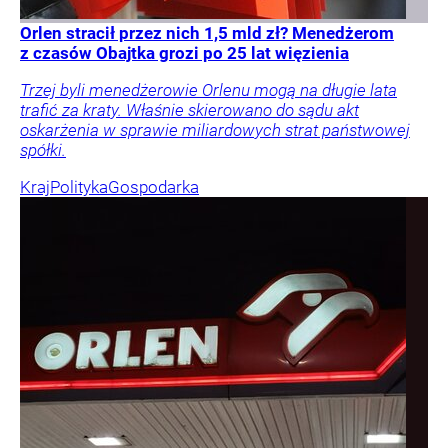
Orlen stracił przez nich 1,5 mld zł? Menedżerom
z czasów Obajtka grozi po 25 lat więzienia
Trzej byli menedżerowie Orlenu mogą na długie lata
trafić za kraty. Właśnie skierowano do sądu akt
oskarżenia w sprawie miliardowych strat państwowej
spółki.
Kraj
Polityka
Gospodarka