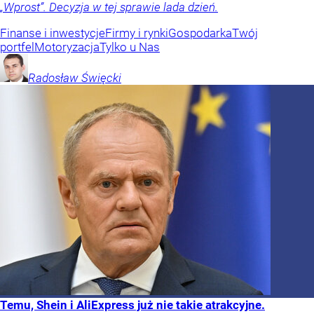
„Wprost”. Decyzja w tej sprawie lada dzień.
Finanse i inwestycje
Firmy i rynki
Gospodarka
Twój
portfel
Motoryzacja
Tylko u Nas
Radosław
Święcki
Temu, Shein i AliExpress już nie takie atrakcyjne.