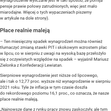
wynagrodzenie wyliczane jest w taki sposób, że pomija
pensje prawie połowy zatrudnionych, więc jest mało
miarodajne. Więcej o tych wypaczeniach piszemy
w artykule na dole strony).
Płace realnie maleją
– Ten miesięczny spadek wynagrodzeń można również
tłumaczyć zmianą stawki PIT i skokowym wzrostem płac
w lipcu, co w sierpniu z uwagi na wysoką bazę przełożyło
się z oczywistych względów na spadek – wyjaśnił Mariusz
Zielonka z Konfederacji Lewiatan.
Sierpniowe wynagrodzenie jest niższe od lipcowego,
ale i tak o 12,77 proc. wyższe niż wynagrodzenie w sierpniu
2021 roku. Tyle że inflacja w tym czasie doszła
do rekordowego poziomu 16,1 proc., co oznacza, że nasze
płace realnie maleją
.
„Najnowsze dane z rynku pracy znowu zaskoczyły, ale tym