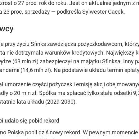
zrost o 27 proc. rok do roku. Jest on aktualnie jednym 
a 23 proc. sprzedaży —
podkreśla Sylwester Cacek.
awcy
e przy życiu Sfinks zawdzięcza pożyczkodawcom, którzy m
yż ta nie dotrzymała warunków kredytowych. Największy
ądze (63 mln zł) zabezpieczył na majątku Sfinksa. Inny
pandemii (14,6 mln zł). Na podstawie układu termin spła
ł umorzenie części pożyczek i emisję akcji obejmowany
ły o 20 mln zł. Spółka ma spłacać tylko stałe odsetki 9
tatnie lata układu (2029-2030).
i udało się pobić rekord
ino Polska pobił dziś nowy rekord. W pewnym momencie in