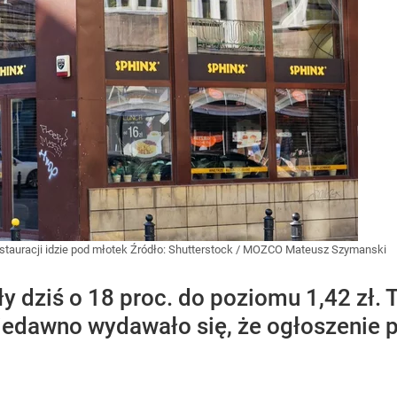
stauracji idzie pod młotek
Źródło:
Shutterstock
/
MOZCO Mateusz Szymanski
ły dziś o 18 proc. do poziomu 1,42 zł.
niedawno wydawało się, że ogłoszenie 