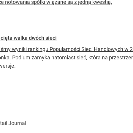
e notowania spółki wiązane są z jedną kwestią.
cięta walka dwóch sieci
iśmy wyniki rankingu Popularności Sieci Handlowych w 20
ronka. Podium zamyka natomiast sieć, która na przestrze
wersje.
tail Journal