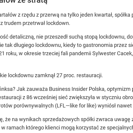
rtałów z rzędu z przerwą na tylko jeden kwartał, spółka 
s z trudem przetrwał lockdown.
ność detaliczną, nie przeszedł suchą stopą lockdownu, do
e tak długiego lockdownu, kiedy to gastronomia przez 
21 roku, w okresie trzeciej fali pandemii Sylwester Cace
kie lockdownu zamknął 27 proc. restauracji.
finksa? Jak zauważa Business Insider Polska, optymizm p
estauracji z 86 wcześniej sieć zwiększyła w styczniu obro
brotów porównywalnych (LFL—like for like) wyniósł nawet 3
ę, że na wynikach sprzedażowych spółki zwraca uwagę
 w ramach którego klienci mogą korzystać ze specjalnych 