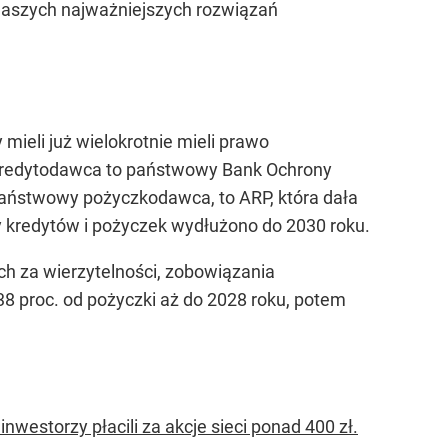
z naszych najważniejszych rozwiązań
ieli już wielokrotnie mieli prawo
 kredytodawca to państwowy Bank Ochrony
 państwowy pożyczkodawca, to ARP, która dała
ty kredytów i pożyczek wydłużono do 2030 roku.
ch za wierzytelności, zobowiązania
,38 proc. od pożyczki aż do 2028 roku, potem
westorzy płacili za akcje sieci ponad 400 zł.