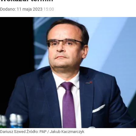
Dodano:
11
maja
2023
15:00
Dariusz Szwed
Źródło:
PAP
/
Jakub Kaczmarczyk