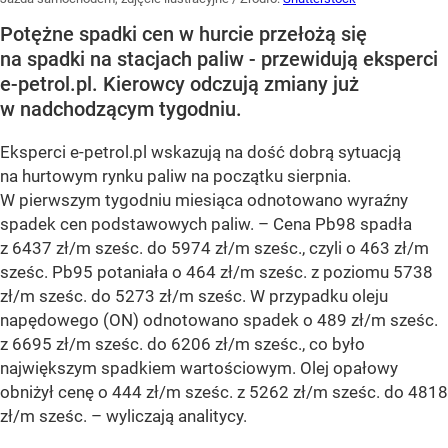
Potężne spadki cen w hurcie przełożą się
na spadki na stacjach paliw - przewidują eksperci
e-petrol.pl. Kierowcy odczują zmiany już
w nadchodzącym tygodniu.
Eksperci e-petrol.pl wskazują na dość dobrą sytuacją
na hurtowym rynku paliw na początku sierpnia.
W pierwszym tygodniu miesiąca odnotowano wyraźny
spadek cen podstawowych paliw. –
Cena Pb98 spadła
z 6437 zł/m sześc. do 5974 zł/m sześc., czyli o 463 zł/m
sześc. Pb95 potaniała o 464 zł/m sześc. z poziomu 5738
zł/m sześc. do 5273 zł/m sześc. W przypadku oleju
napędowego (ON) odnotowano spadek o 489 zł/m sześc.
z 6695 zł/m sześc. do 6206 zł/m sześc., co było
największym spadkiem wartościowym. Olej opałowy
obniżył cenę o 444 zł/m sześc. z 5262 zł/m sześc. do 4818
zł/m sześc.
– wyliczają analitycy.