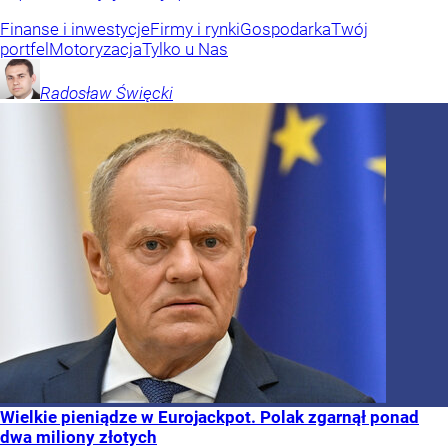
Finanse i inwestycje
Firmy i rynki
Gospodarka
Twój
portfel
Motoryzacja
Tylko u Nas
Radosław
Święcki
Wielkie pieniądze w Eurojackpot. Polak zgarnął ponad
dwa miliony złotych