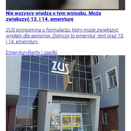
Nie wszyscy wiedzą o tym wniosku. Może
zwiększyć 13. i 14. emeryturę
ZUS przypomina o formularzu, który może zwiększyć
wypłaty dla seniorów. Dotyczy to emerytur, rent oraz 13.
i 14. emerytury.
Emerytury
Renty i zasiłki