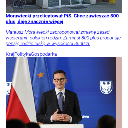
Morawiecki przelicytował PiS. Chce zawieszać 800
plus, daje znacznie więcej
Mateusz Morawiecki zaproponował zmianę zasad
wspierania polskich rodzin. Zamiast 800 plus proponuje
pensję rodzicielską w wysokości 3600 zł.
Kraj
Polityka
Gospodarka