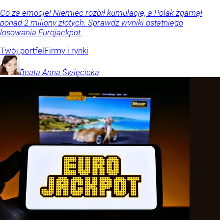
Co za emocje! Niemiec rozbił kumulację, a Polak zgarnął
ponad 2 miliony złotych. Sprawdź wyniki ostatniego
losowania Eurojackpot.
Twój portfel
Firmy i rynki
Beata Anna
Święcicka