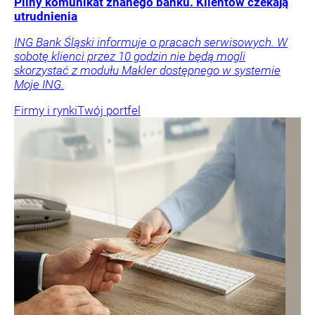
Pilny komunikat znanego banku. Klientów czekają
utrudnienia
ING Bank Śląski informuje o pracach serwisowych. W
sobotę klienci przez 10 godzin nie będą mogli
skorzystać z modułu Makler dostępnego w systemie
Moje ING.
Firmy i rynki
Twój portfel