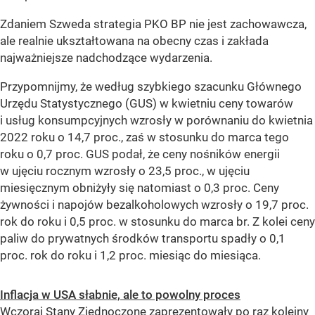
Zdaniem Szweda strategia PKO BP nie jest zachowawcza,
ale realnie ukształtowana na obecny czas i zakłada
najważniejsze nadchodzące wydarzenia.
Przypomnijmy, że według szybkiego szacunku Głównego
Urzędu Statystycznego (GUS) w kwietniu ceny towarów
i usług konsumpcyjnych wzrosły w porównaniu do kwietnia
2022 roku o 14,7 proc., zaś w stosunku do marca tego
roku o 0,7 proc. GUS podał, że ceny nośników energii
w ujęciu rocznym wzrosły o 23,5 proc., w ujęciu
miesięcznym obniżyły się natomiast o 0,3 proc. Ceny
żywności i napojów bezalkoholowych wzrosły o 19,7 proc.
rok do roku i 0,5 proc. w stosunku do marca br. Z kolei ceny
paliw do prywatnych środków transportu spadły o 0,1
proc. rok do roku i 1,2 proc. miesiąc do miesiąca.
Inflacja w USA słabnie, ale to powolny proces
Wczoraj Stany Zjednoczone zaprezentowały po raz kolejny