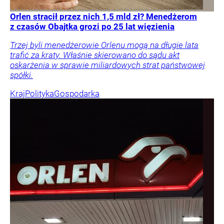
Orlen stracił przez nich 1,5 mld zł? Menedżerom
z czasów Obajtka grozi po 25 lat więzienia
Trzej byli menedżerowie Orlenu mogą na długie lata
trafić za kraty. Właśnie skierowano do sądu akt
oskarżenia w sprawie miliardowych strat państwowej
spółki.
Kraj
Polityka
Gospodarka