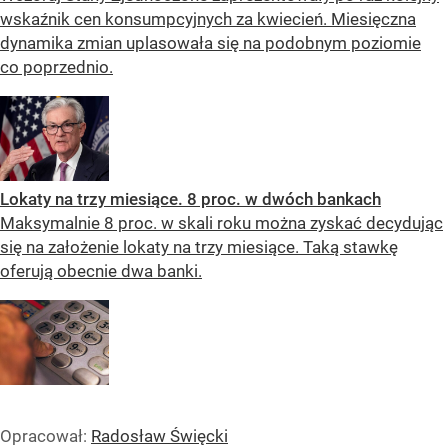
wskaźnik cen konsumpcyjnych za kwiecień. Miesięczna
dynamika zmian uplasowała się na podobnym poziomie
co poprzednio.
Lokaty na trzy miesiące. 8 proc. w dwóch bankach
Maksymalnie 8 proc. w skali roku można zyskać decydując
się na założenie lokaty na trzy miesiące. Taką stawkę
oferują obecnie dwa banki.
Opracował:
Radosław Święcki