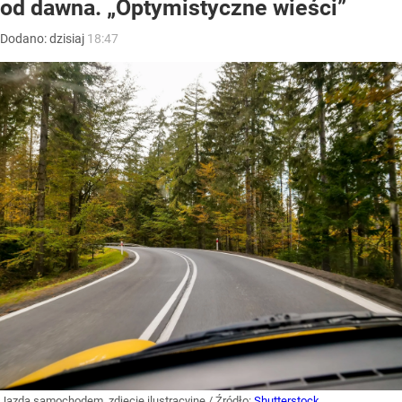
od dawna. „Optymistyczne wieści”
Dodano:
dzisiaj
18:47
Jazda samochodem, zdjęcie ilustracyjne
/ Źródło:
Shutterstock