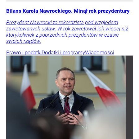
Bilans Karola Nawrockiego. Minął rok prezydentury
Prezydent Nawrocki to rekordzista pod względem
zawetowanych ustaw. W rok zawetował ich więcej niż
którykolwiek z poprzednich prezydentów w czasie
swoich rządów.
Prawo i podatki
Dodatki i programy
Wiadomości