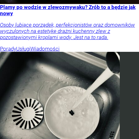
Plamy po wodzie w zlewozmywaku? Zrób to a będzie jak
nowy
Osoby lubiące porządek, perfekcjonistów oraz domowników
wyczulonych na estetykę drażni kuchenny zlew z
pozostawionymi kroplami wody. Jest na to rada.
Porady
Usługi
Wiadomości