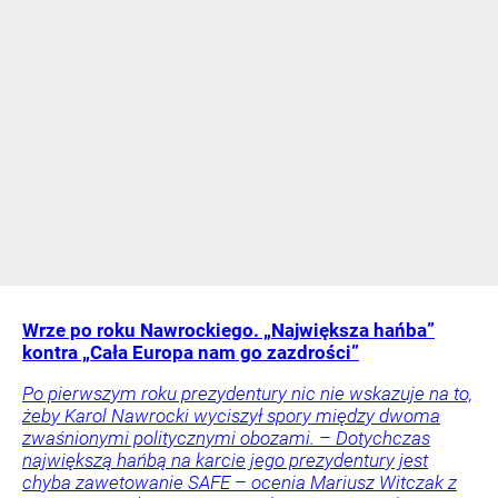
Wrze po roku Nawrockiego. „Największa hańba”
kontra „Cała Europa nam go zazdrości”
Po pierwszym roku prezydentury nic nie wskazuje na to,
żeby Karol Nawrocki wyciszył spory między dwoma
zwaśnionymi politycznymi obozami. – Dotychczas
największą hańbą na karcie jego prezydentury jest
chyba zawetowanie SAFE – ocenia Mariusz Witczak z