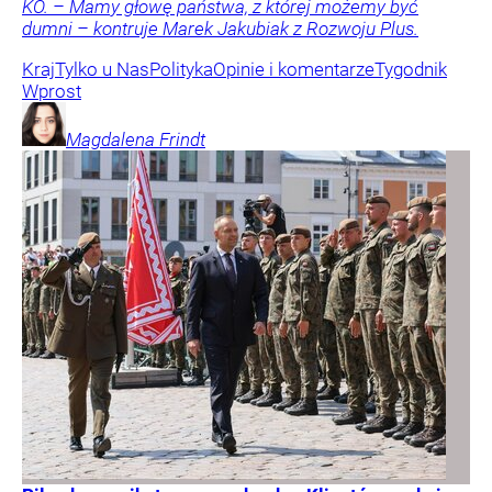
KO. – Mamy głowę państwa, z której możemy być
dumni – kontruje Marek Jakubiak z Rozwoju Plus.
Kraj
Tylko u Nas
Polityka
Opinie i komentarze
Tygodnik
Wprost
Magdalena
Frindt