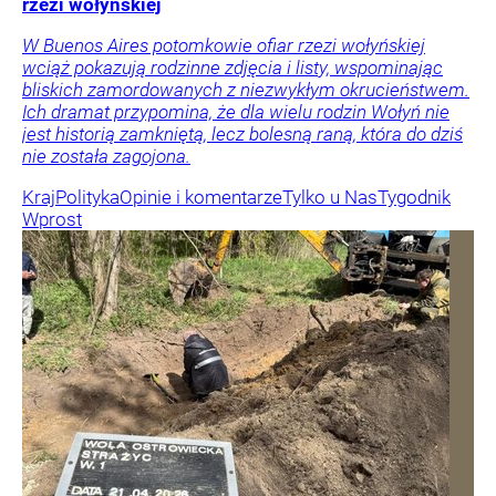
rzezi wołyńskiej
W Buenos Aires potomkowie ofiar rzezi wołyńskiej
wciąż pokazują rodzinne zdjęcia i listy, wspominając
bliskich zamordowanych z niezwykłym okrucieństwem.
Ich dramat przypomina, że dla wielu rodzin Wołyń nie
jest historią zamkniętą, lecz bolesną raną, która do dziś
nie została zagojona.
Kraj
Polityka
Opinie i komentarze
Tylko u Nas
Tygodnik
Wprost