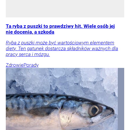
Ta ryba z puszki to prawdziwy hit. Wiele osób jej
nie docenia, a szkoda
Ryba z puszki może być wartościowym elementem
diety. Ten gatunek dostarcza składników ważnych dla
pracy serca i mózgu.
Zdrowie
Porady