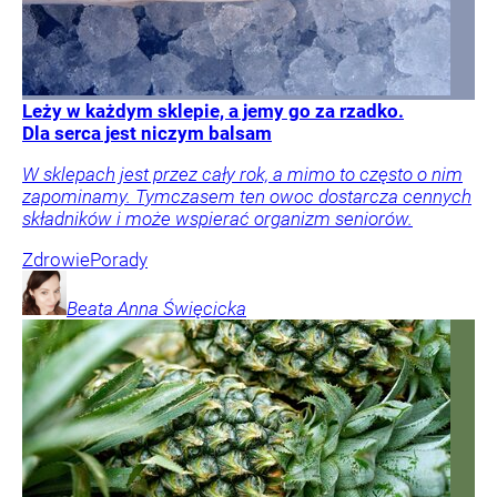
Leży w każdym sklepie, a jemy go za rzadko.
Dla serca jest niczym balsam
W sklepach jest przez cały rok, a mimo to często o nim
zapominamy. Tymczasem ten owoc dostarcza cennych
składników i może wspierać organizm seniorów.
Zdrowie
Porady
Beata Anna
Święcicka