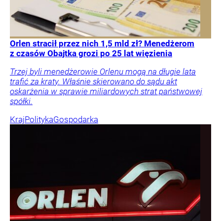
Orlen stracił przez nich 1,5 mld zł? Menedżerom
z czasów Obajtka grozi po 25 lat więzienia
Trzej byli menedżerowie Orlenu mogą na długie lata
trafić za kraty. Właśnie skierowano do sądu akt
oskarżenia w sprawie miliardowych strat państwowej
spółki.
Kraj
Polityka
Gospodarka