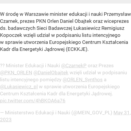
W środę w Warszawie minister edukacji i nauki Przemysław
Czarnek, prezes PKN Orlen Daniel Obajtek oraz wiceprezes
ds. badawczych Sieci Badawczej Łukasiewicz Remigiusz
Kopoczek wzięli udział w podpisaniu listu intencyjnego
w sprawie utworzenia Europejskiego Centrum Kształcenia
Kadr dla Energetyki Jądrowej (ECKKJE).
?? Minister Edukacji i Nauki
@CzarnekP
oraz Prezes
@PKN_ORLEN
@DanielObajtek
wzięli udział w podpisaniu
listu intencyjnego pomiędzy
@ORLEN_Synthos
a
@Lukasiewicz_pl
w sprawie utworzenia Europejskiego
Centrum Kształcenia Kadr dla Energetyki Jądrowej.
pic.twitter.com/4hBKOA6a76
— Ministerstwo Edukacji i Nauki (@MEIN_GOV_PL)
May 31,
2023