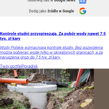
Obserwuj nas
w
Google News
Dodaj jako
źródło w Google
Kontrole studni przyspieszają. Za pobór wody nawet 7,5
tys. zł kary
Wody Polskie wzmacniają kontrole studni. Bez pozwolenia
można pobierać wodę tylko w określonych granicach, a za
naruszenia grozi do 7,5 tys. zł kary.
Twój portfel
Poradnik