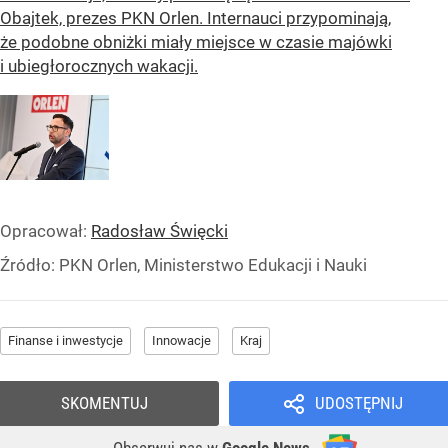
Obajtek, prezes PKN Orlen. Internauci przypominają,
że podobne obniżki miały miejsce w czasie majówki
i ubiegłorocznych wakacji.
Opracował:
Radosław Święcki
Źródło:
PKN Orlen, Ministerstwo Edukacji i Nauki
Finanse i inwestycje
Innowacje
Kraj
SKOMENTUJ
UDOSTĘPNIJ