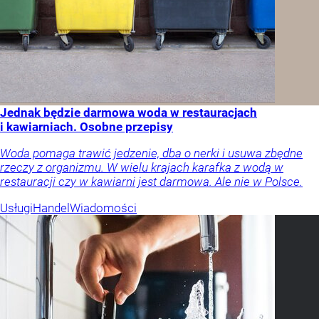
Jednak będzie darmowa woda w restauracjach
i kawiarniach. Osobne przepisy
Woda pomaga trawić jedzenie, dba o nerki i usuwa zbędne
rzeczy z organizmu. W wielu krajach karafka z wodą w
restauracji czy w kawiarni jest darmowa. Ale nie w Polsce.
Usługi
Handel
Wiadomości