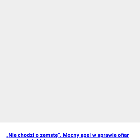
„Nie chodzi o zemstę”. Mocny apel w sprawie ofiar