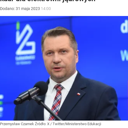
Dodano:
31
maja
2023
14:00
Przemysław Czarnek
Źródło:
X
/
Twitter/Ministerstwo Edukacji