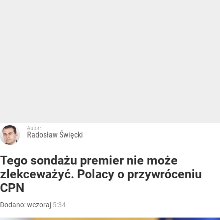
Autor:
Radosław Święcki
Tego sondażu premier nie może
zlekceważyć. Polacy o przywróceniu
CPN
Dodano:
wczoraj
5:34