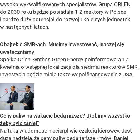
wysoko wykwalifikowanych specjalistów. Grupa ORLEN
do 2030 roku będzie posiadała 1-2 reaktory w Polsce
i bardzo duży potencjał do rozwoju kolejnych jednostek
w następnych latach.
Obajtek o SMR-ach. Musimy inwestować, inaczej się
uwsteczniamy
Spółka Orlen Synthos Green Energy poinformowała 17
kwietnia o wstępnej lokalizacji dla siedmiu reaktorów SMR.
Inwestycja będzie miała także współfinansowanie z USA.
Ceny paliw na wakacje będą niższe? „Robimy wszystko,
żeby było taniej”
Na taką wiadomość niecierpliwie czekają kierowcy. Jest
duża nadzieja, że ceny paliw będą tańsze - mówi Daniel