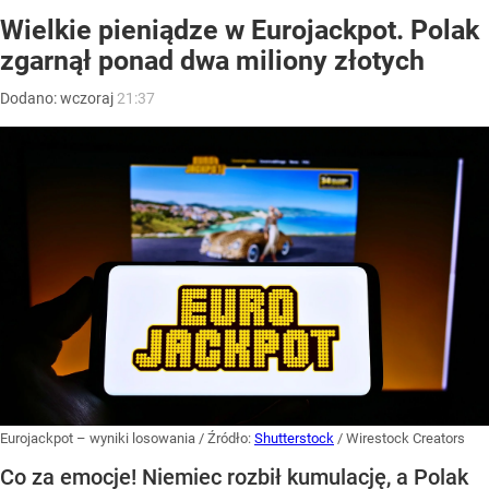
Wielkie pieniądze w Eurojackpot. Polak
zgarnął ponad dwa miliony złotych
Dodano:
wczoraj
21:37
Eurojackpot – wyniki losowania
/ Źródło:
Shutterstock
/
Wirestock Creators
Co za emocje! Niemiec rozbił kumulację, a Polak