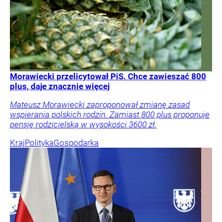
Morawiecki przelicytował PiS. Chce zawieszać 800
plus, daje znacznie więcej
Mateusz Morawiecki zaproponował zmianę zasad
wspierania polskich rodzin. Zamiast 800 plus proponuje
pensję rodzicielską w wysokości 3600 zł.
Kraj
Polityka
Gospodarka