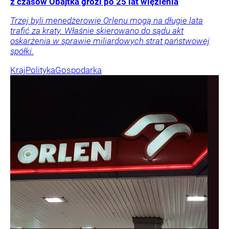
z czasów Obajtka grozi po 25 lat więzienia
Trzej byli menedżerowie Orlenu mogą na długie lata
trafić za kraty. Właśnie skierowano do sądu akt
oskarżenia w sprawie miliardowych strat państwowej
spółki.
Kraj
Polityka
Gospodarka