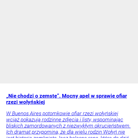
„Nie chodzi o zemstę”. Mocny apel w sprawie ofiar
rzezi wołyńskiej
W Buenos Aires potomkowie ofiar rzezi wołyńskiej
wciąż pokazują rodzinne zdjęcia i listy, wspominając
bliskich zamordowanych z niezwykłym okrucieństwem.
Ich dramat przypomina, że dla wielu rodzin Wołyń nie
jest historią zamkniętą, lecz bolesną raną, która do dziś