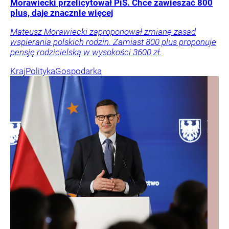
Morawiecki przelicytował PiS. Chce zawieszać 800
plus, daje znacznie więcej
Mateusz Morawiecki zaproponował zmianę zasad
wspierania polskich rodzin. Zamiast 800 plus proponuje
pensję rodzicielską w wysokości 3600 zł.
Kraj
Polityka
Gospodarka