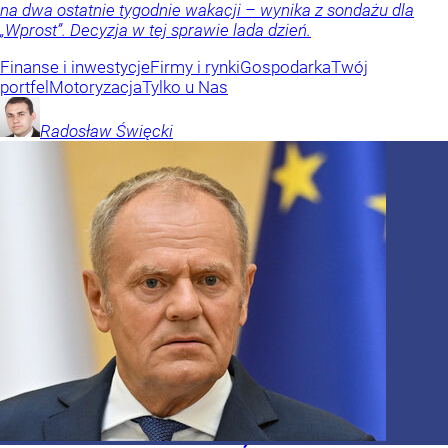
na dwa ostatnie tygodnie wakacji – wynika z sondażu dla
„Wprost”. Decyzja w tej sprawie lada dzień.
Finanse i inwestycje
Firmy i rynki
Gospodarka
Twój
portfel
Motoryzacja
Tylko u Nas
Radosław
Święcki