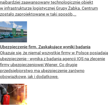
najbardziej zaawansowany technologicznie obiekt
w infrastrukturze logistycznej Grupy Żabka. Centrum
zostało zaprojektowane w taki sposób,...
Ubezpieczenie firm. Zaskakujące wyniki badania
Okazuje się, że niemal wszystkie firmy w Polsce posiadają
ubezpieczenie - wynika z badania agencji IQS na zlecenie
firmy ubezpieczeniowej Wiener. Co drugie
przedsiębiorstwo ma ubezpieczenie zarówno
obowiązkowe, jak i dodatkowe.