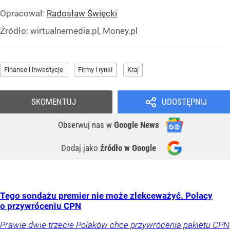
Opracował:
Radosław Święcki
Źródło:
wirtualnemedia.pl, Money.pl
Finanse i inwestycje
Firmy i rynki
Kraj
SKOMENTUJ
UDOSTĘPNIJ
Obserwuj nas
w
Google News
Dodaj jako
źródło w Google
Tego sondażu premier nie może zlekceważyć. Polacy
o przywróceniu CPN
Prawie dwie trzecie Polaków chce przywrócenia pakietu CPN