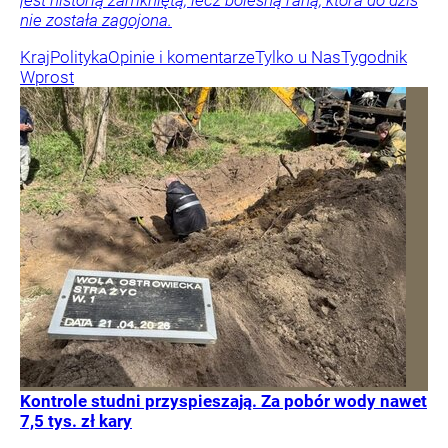
nie została zagojona.
Kraj
Polityka
Opinie i komentarze
Tylko u Nas
Tygodnik
Wprost
Kontrole studni przyspieszają. Za pobór wody nawet
7,5 tys. zł kary