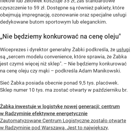
fleków lub zelówek kosztuje 35 zł, zaś standardowe
czyszczenie to 59 zł. Dostępne są również pakiety, które
obejmują impregnację, ozonowanie oraz specjalne usługi
dedykowane butom sportowym lub eleganckim.
„Nie będziemy konkurować na cenę oleju"
Wiceprezes i dyrektor generalny Żabki podkreśla, że
usługi
są „sercem modelu convenience, które sprawia, że Żabka
jest czymś więcej niż sklep".
– Nie będziemy konkurować
na cenę oleju czy mąki –
podkreśla Adam Manikowski.
Sieć Żabka posiada obecnie ponad 9,5 tys. placówek.
Sklep numer 10 tys. ma zostać otwarty w październiku br.
Żabka inwestuje w logistykę nowej generacji: centrum
w Radzyminie efektywne energetycznie
Zautomatyzowane Centrum Logistyczne zostało otwarte
w Radzyminie pod Warszawą. Jest to największy,