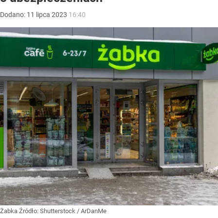
Dodano:
11
lipca
2023
16:40
Żabka
Źródło:
Shutterstock
/
ArDanMe