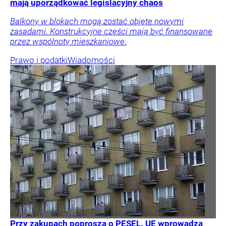
mają uporządkować legislacyjny chaos
Balkony w blokach mogą zostać objęte nowymi
zasadami. Konstrukcyjne części mają być finansowane
przez wspólnoty mieszkaniowe.
Prawo i podatki
Wiadomości
Przy zakupach poproszą o PESEL. UE wprowadza