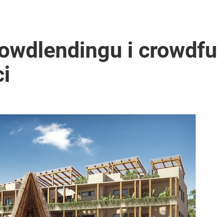
rowdlendingu i crowdf
i