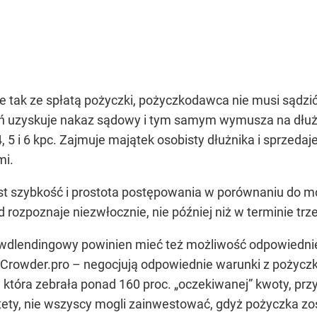
e tak ze spłatą pożyczki, pożyczkodawca nie musi sądzić
eń uzyskuje nakaz sądowy i tym samym wymusza na dłużn
 4, 5 i 6 kpc. Zajmuje majątek osobisty dłużnika i sprzed
mi.
est szybkość i prostota postępowania w porównaniu do 
 rozpoznaje niezwłocznie, nie później niż w terminie trze
wdlendingowy powinien mieć też możliwość odpowiednie
Crowder.pro – negocjują odpowiednie warunki z pożyczkob
która zebrała ponad 160 proc. „oczekiwanej” kwoty, pr
stety, nie wszyscy mogli zainwestować, gdyż pożyczka zo