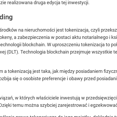
ie realizowana druga edycja tej inwestycji.
ding
rodków na nieruchomości jest tokenizacja, czyli przeks
tokeny, a zabezpieczenia w postaci aktu notarialnego i k
echnologii blockchain. W uproszczeniu tokenizacja to po
ej (DLT). Technologia blockchain przejmuje wszystkie te
a tokenizacją jest taka, jak między posiadaniem fizycz
ozbija się o osobiste preferencje i obawy przed posiada
wiązań, w których właściciele inwestują w przedsięwzięci
 Dzięki temu można szybciej zarejestrować i egzekwowa