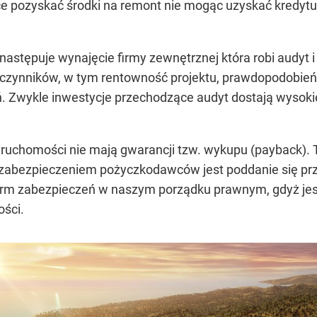
e pozyskać środki na remont nie mogąc uzyskać kredytu (
astępuje wynajęcie firmy zewnętrznej która robi audyt i
e czynników, w tym rentowność projektu, prawdopodobieńs
 Zwykle inwestycje przechodzące audyt dostają wysokie r
uchomości nie mają gwarancji tzw. wykupu (payback). T
abezpieczeniem pożyczkodawców jest poddanie się przez
form zabezpieczeń w naszym porządku prawnym, gdyż jes
ości.