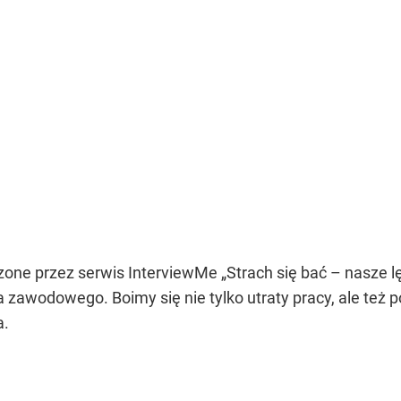
ne przez serwis InterviewMe „Strach się bać – nasze lęk
cia zawodowego. Boimy się nie tylko utraty pracy, ale te
a.
?