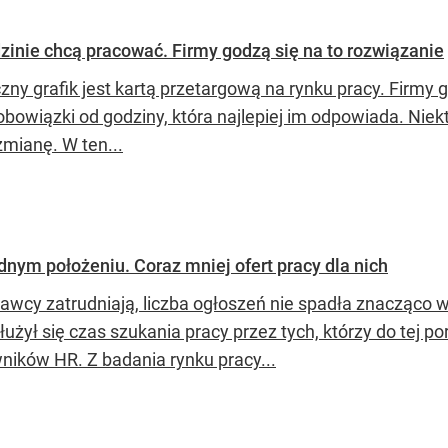
dzinie chcą pracować. Firmy godzą się na to rozwiązanie
czny grafik jest kartą przetargową na rynku pracy. Firmy
bowiązki od godziny, która najlepiej im odpowiada. Niekt
zmianę. W ten...
dnym położeniu. Coraz mniej ofert pracy dla nich
awcy zatrudniają, liczba ogłoszeń nie spadła znacząco 
użył się czas szukania pracy przez tych, którzy do tej po
ników HR. Z badania rynku pracy...