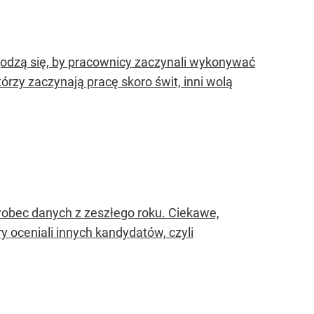
 godzą się, by pracownicy zaczynali wykonywać
órzy zaczynają pracę skoro świt, inni wolą
wobec danych z zeszłego roku. Ciekawe,
ry oceniali innych kandydatów, czyli