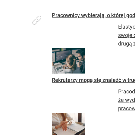
Pracownicy wybierają, o której go
Elasty
swoje o
drugą 
Rekruterzy mogą się znaleźć w tru
Pracod
że wydł
pracow