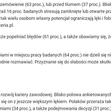
zemówienie (63 proc.), lub przed tłumem (37 proc.). Bli
zaś 16 proc. badanych stresują zamknięte lub otwarte pr
ak wielu osobom własny potencjał ograniczają lęki i fob
eria.pl.
kże popełniać błędów (61 proc.), a także obawiamy się, 
iami w miejscu pracy badanych (64 proc.) nie dzieli się 
dnie rozmawiać. Przyznanie się do słabości może skutko
a rozwój kariery zawodowej. Blisko połowa ankietowanych 
 się on z jeszcze większym lękiem. Polaków przeraża tak
iami (34 proc.), a także podejmowania decyzji (31 proc.)