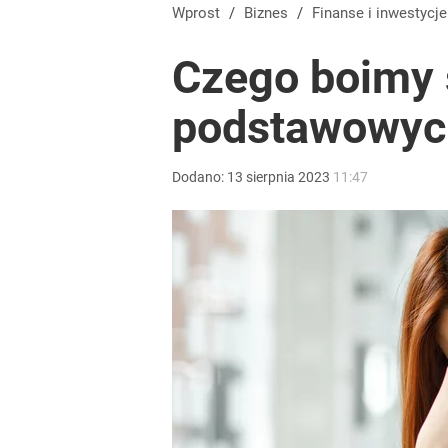
Przepisanie mieszkania kosztuje więcej, niż myślis
Wprost
/
Biznes
/
Finanse i inwestycje
Czego boimy 
dodaj
podstawowyc
Tajemnica paragonów grozy. Tak restauratorzy m
Dodano:
13
sierpnia
2023
11:47
5
Temu, Shein i AliExpress już nie takie atrakcyjne.
dodaj