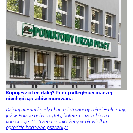
Kupujesz ul co dalej? Pilnuj odległości inaczej
niechęć sąsiadów murowana
Dzisiaj niemal każdy chce mieć własny miód – ule mają
już w Polsce uniwersytety, hotele, muzea, biura i
korporacje. Co trzeba zrobić, żeby w niewielkim
ogrodzie hodować pszczoły?