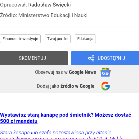
Opracował:
Radosław Święcki
Źródło:
Ministerstwo Edukacji i Nauki
Finanse i inwestycje
Twój portfel
Edukacja
SKOMENTUJ
UDOSTĘPNIJ
Obserwuj nas
w
Google News
Dodaj jako
źródło w Google
Wystawisz starą kanapę pod śmietnik? Możesz dostać
500 zł mandatu
Stara kanapa lub szafa pozostawiona przy altanie
śmietnikowej może oznaczać mandat do 500 zł. Meble