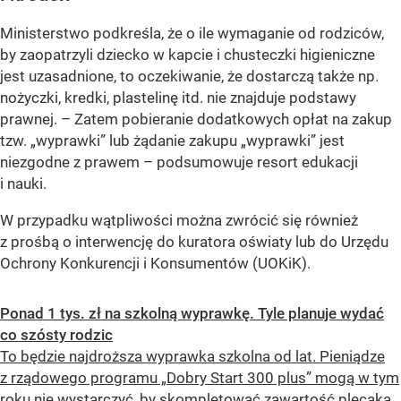
Ministerstwo podkreśla, że o ile wymaganie od rodziców,
by zaopatrzyli dziecko w kapcie i chusteczki higieniczne
jest uzasadnione, to oczekiwanie, że dostarczą także np.
nożyczki, kredki, plastelinę itd. nie znajduje podstawy
prawnej.
– Zatem pobieranie dodatkowych opłat na zakup
tzw. „wyprawki” lub żądanie zakupu „wyprawki” jest
niezgodne z prawem –
podsumowuje resort edukacji
i nauki.
W przypadku wątpliwości można zwrócić się również
z prośbą o interwencję do kuratora oświaty lub do Urzędu
Ochrony Konkurencji i Konsumentów (UOKiK).
Ponad 1 tys. zł na szkolną wyprawkę. Tyle planuje wydać
co szósty rodzic
To będzie najdroższa wyprawka szkolna od lat. Pieniądze
z rządowego programu „Dobry Start 300 plus” mogą w tym
roku nie wystarczyć, by skompletować zawartość plecaka