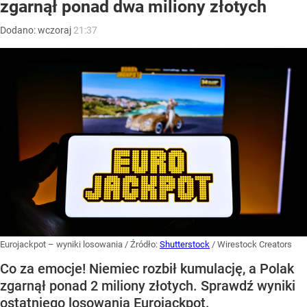
zgarnął ponad dwa miliony złotych
Dodano:
wczoraj
21:37
Eurojackpot – wyniki losowania
/ Źródło:
Shutterstock
/
Wirestock Creators
Co za emocje! Niemiec rozbił kumulację, a Polak
zgarnął ponad 2 miliony złotych. Sprawdź wyniki
ostatniego losowania Eurojackpot.