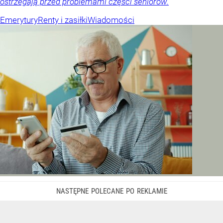
ostrzegają przed problemami części seniorów.
Emerytury
Renty i zasiłki
Wiadomości