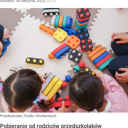
Dodano:
30
sierpnia
2023
20:20
Przedszkolaki
Źródło:
Shutterstock
Pobieranie od rodziców przedszkolaków