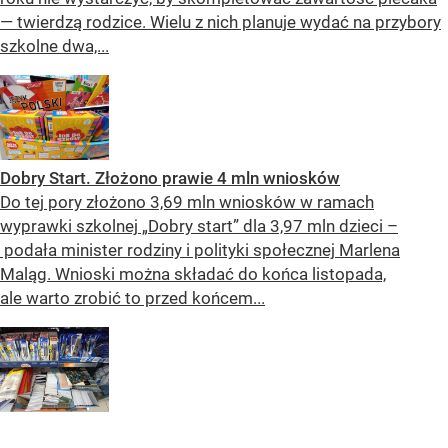
— twierdzą rodzice. Wielu z nich planuje wydać na przybory
szkolne dwa,...
Dobry Start. Złożono prawie 4 mln wniosków
Do tej pory złożono 3,69 mln wniosków w ramach
wyprawki szkolnej „Dobry start” dla 3,97 mln dzieci –
podała minister rodziny i polityki społecznej Marlena
Maląg. Wnioski można składać do końca listopada,
ale warto zrobić to przed końcem...