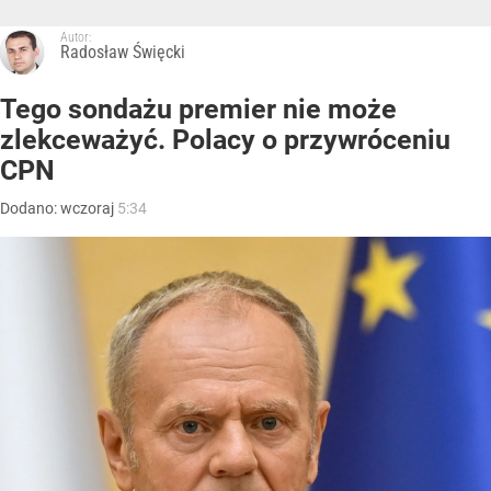
Autor:
Radosław Święcki
Tego sondażu premier nie może
zlekceważyć. Polacy o przywróceniu
CPN
Dodano:
wczoraj
5:34