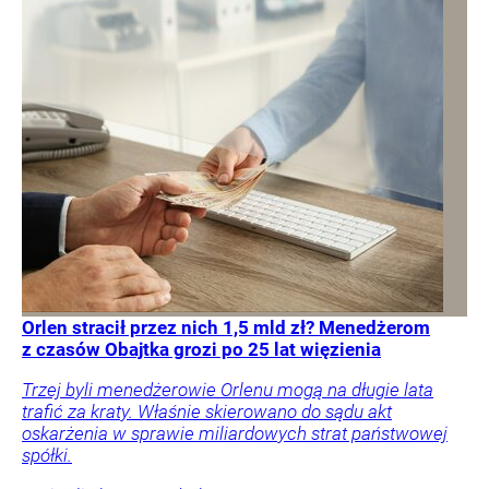
Orlen stracił przez nich 1,5 mld zł? Menedżerom
z czasów Obajtka grozi po 25 lat więzienia
Trzej byli menedżerowie Orlenu mogą na długie lata
trafić za kraty. Właśnie skierowano do sądu akt
oskarżenia w sprawie miliardowych strat państwowej
spółki.