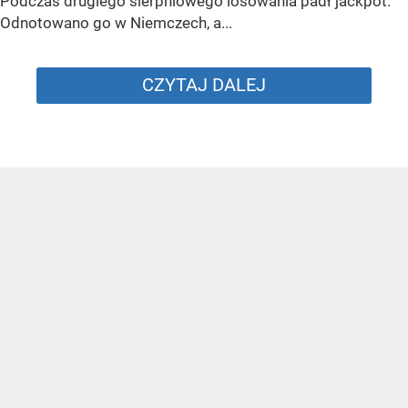
Podczas drugiego sierpniowego losowania padł jackpot.
Odnotowano go w Niemczech, a...
CZYTAJ DALEJ