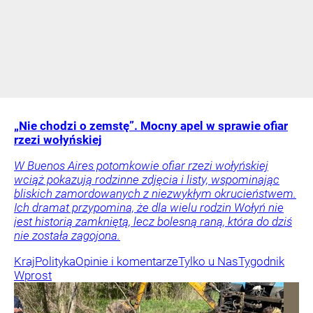
„Nie chodzi o zemstę”. Mocny apel w sprawie ofiar
rzezi wołyńskiej
W Buenos Aires potomkowie ofiar rzezi wołyńskiej
wciąż pokazują rodzinne zdjęcia i listy, wspominając
bliskich zamordowanych z niezwykłym okrucieństwem.
Ich dramat przypomina, że dla wielu rodzin Wołyń nie
jest historią zamkniętą, lecz bolesną raną, która do dziś
nie została zagojona.
Kraj
Polityka
Opinie i komentarze
Tylko u Nas
Tygodnik
Wprost