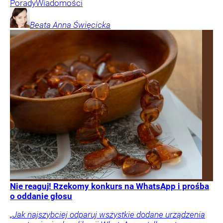
Porady
Wiadomości
Beata Anna
Święcicka
Nie reaguj! Rzekomy konkurs na WhatsApp i prośba
o oddanie głosu
„Jak najszybciej odparuj wszystkie dodane urządzenia