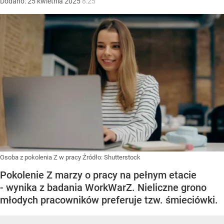
Dodano:
25
kwietnia
2025
8:25
Osoba z pokolenia Z w pracy
Źródło:
Shutterstock
Pokolenie Z marzy o pracy na pełnym etacie
- wynika z badania WorkWarZ. Nieliczne grono
młodych pracowników preferuje tzw. śmieciówki.