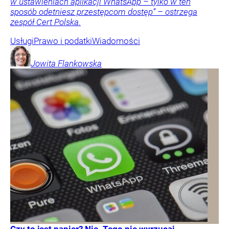
w ustawieniach aplikacji WhatsApp – tylko w ten
sposób odetniesz przestępcom dostęp” – ostrzega
zespół Cert Polska.
Usługi
Prawo i podatki
Wiadomości
Jowita
Flankowska