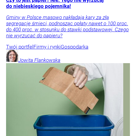
Czy to jest papier? Nie. Tego nie wyrzucaj
do niebieskiego pojemnika!
Gminy w Polsce masowo nakładają kary za złą
segregację śmieci, podnosząc opłaty nawet o 100 proc.
do 400 proc. w stosunku do stawki podstawowej. Czego
nie wyrzucać do papieru?
Twój portfel
Firmy i rynki
Gospodarka
Jowita
Flankowska