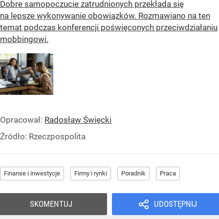
Dobre samopoczucie zatrudnionych przekłada się
na lepsze wykonywanie obowiązków. Rozmawiano na ten
temat podczas konferencji poświęconych przeciwdziałaniu
mobbingowi.
Opracował:
Radosław Święcki
Źródło:
Rzeczpospolita
Finanse i inwestycje
Firmy i rynki
Poradnik
Praca
SKOMENTUJ
UDOSTĘPNIJ