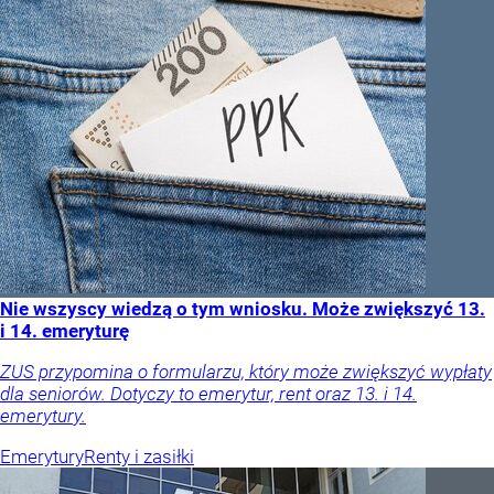
Nie wszyscy wiedzą o tym wniosku. Może zwiększyć 13.
i 14. emeryturę
ZUS przypomina o formularzu, który może zwiększyć wypłaty
dla seniorów. Dotyczy to emerytur, rent oraz 13. i 14.
emerytury.
Emerytury
Renty i zasiłki