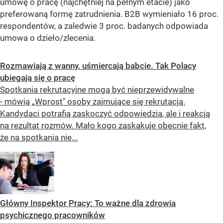
umowę o pracę (najchętniej na pełnym etacie) jako
preferowaną formę zatrudnienia. B2B wymieniało 16 proc.
respondentów, a zaledwie 3 proc. badanych odpowiada
umowa o dzieło/zlecenia.
Rozmawiają z wanny, uśmiercają babcie. Tak Polacy
ubiegają się o pracę
Spotkania rekrutacyjne mogą być nieprzewidywalne
- mówią „Wprost" osoby zajmujące się rekrutacją.
Kandydaci potrafią zaskoczyć odpowiedzią, ale i reakcją
na rezultat rozmów. Mało kogo zaskakuje obecnie fakt,
że na spotkania nie...
Główny Inspektor Pracy: To ważne dla zdrowia
psychicznego pracowników