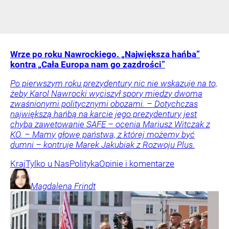
Wrze po roku Nawrockiego. „Największa hańba”
kontra „Cała Europa nam go zazdrości”
Po pierwszym roku prezydentury nic nie wskazuje na to,
żeby Karol Nawrocki wyciszył spory między dwoma
zwaśnionymi politycznymi obozami. – Dotychczas
największą hańbą na karcie jego prezydentury jest
chyba zawetowanie SAFE – ocenia Mariusz Witczak z
KO. – Mamy głowę państwa, z której możemy być
dumni – kontruje Marek Jakubiak z Rozwoju Plus.
Kraj
Tylko u Nas
Polityka
Opinie i komentarze
Magdalena
Frindt