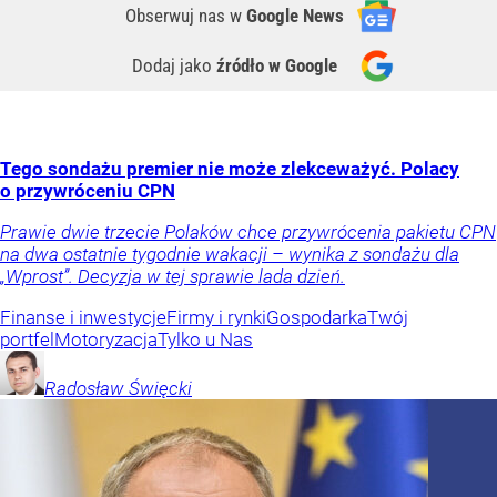
Obserwuj nas
w
Google News
Dodaj jako
źródło w Google
Tego sondażu premier nie może zlekceważyć. Polacy
o przywróceniu CPN
Prawie dwie trzecie Polaków chce przywrócenia pakietu CPN
na dwa ostatnie tygodnie wakacji – wynika z sondażu dla
„Wprost”. Decyzja w tej sprawie lada dzień.
Finanse i inwestycje
Firmy i rynki
Gospodarka
Twój
portfel
Motoryzacja
Tylko u Nas
Radosław
Święcki