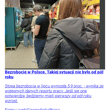
Bezrobocie w Polsce. Takiej sytuacji nie było od pół
roku
Stopa bezrobocia w lipcu wyniosła 5,9 proc. - wynika ze
wstępnych danych resortu pracy. Jeśli się one
potwierdzą, będziemy mieli pierwszy od pół roku
wzrost.
Firmy i rynki
Gospodarka
Praca