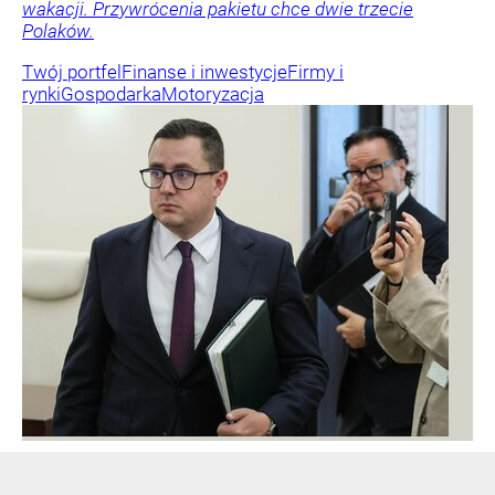
wakacji. Przywrócenia pakietu chce dwie trzecie
Polaków.
Twój portfel
Finanse i inwestycje
Firmy i
rynki
Gospodarka
Motoryzacja