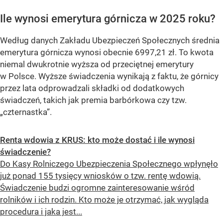
Ile wynosi emerytura górnicza w 2025 roku?
Według danych Zakładu Ubezpieczeń Społecznych średnia
emerytura górnicza wynosi obecnie 6997,21 zł. To kwota
niemal dwukrotnie wyższa od przeciętnej emerytury
w Polsce. Wyższe świadczenia wynikają z faktu, że górnicy
przez lata odprowadzali składki od dodatkowych
świadczeń, takich jak premia barbórkowa czy tzw.
„czternastka”.
Renta wdowia z KRUS: kto może dostać i ile wynosi
świadczenie?
Do Kasy Rolniczego Ubezpieczenia Społecznego wpłynęło
już ponad 155 tysięcy wniosków o tzw. rentę wdowią.
Świadczenie budzi ogromne zainteresowanie wśród
rolników i ich rodzin. Kto może je otrzymać, jak wygląda
procedura i jaka jest...