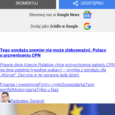
SKOMENTUJ
UDOSTĘPNIJ
Obserwuj nas
w
Google News
Dodaj jako
źródło w Google
Tego sondażu premier nie może zlekceważyć. Polacy
o przywróceniu CPN
Prawie dwie trzecie Polaków chce przywrócenia pakietu CPN
na dwa ostatnie tygodnie wakacji – wynika z sondażu dla
„Wprost”. Decyzja w tej sprawie lada dzień.
Finanse i inwestycje
Firmy i rynki
Gospodarka
Twój
portfel
Motoryzacja
Tylko u Nas
Radosław
Święcki