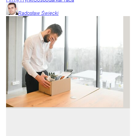
Radosław
Święcki