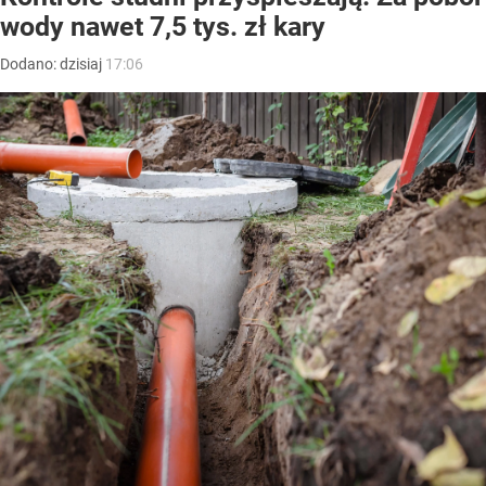
wody nawet 7,5 tys. zł kary
Dodano:
dzisiaj
17:06