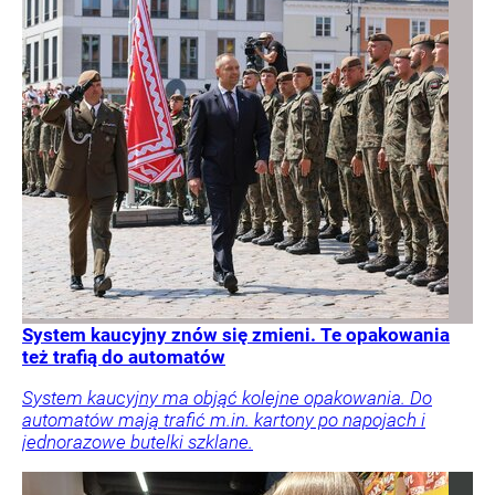
System kaucyjny znów się zmieni. Te opakowania
też trafią do automatów
System kaucyjny ma objąć kolejne opakowania. Do
automatów mają trafić m.in. kartony po napojach i
jednorazowe butelki szklane.