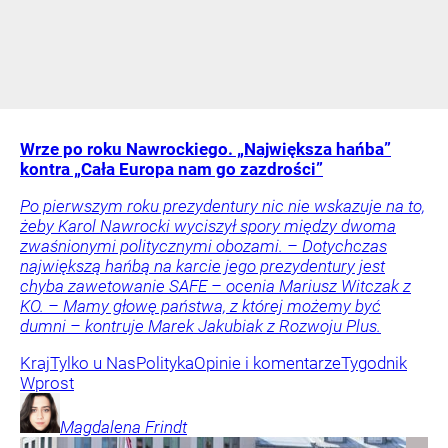
Wrze po roku Nawrockiego. „Największa hańba”
kontra „Cała Europa nam go zazdrości”
Po pierwszym roku prezydentury nic nie wskazuje na to,
żeby Karol Nawrocki wyciszył spory między dwoma
zwaśnionymi politycznymi obozami. – Dotychczas
największą hańbą na karcie jego prezydentury jest
chyba zawetowanie SAFE – ocenia Mariusz Witczak z
KO. – Mamy głowę państwa, z której możemy być
dumni – kontruje Marek Jakubiak z Rozwoju Plus.
Kraj
Tylko u Nas
Polityka
Opinie i komentarze
Tygodnik
Wprost
Magdalena
Frindt