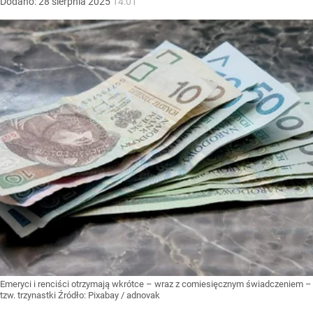
Dodano:
28
sierpnia
2025
14:01
Emeryci i renciści otrzymają wkrótce – wraz z comiesięcznym świadczeniem –
tzw. trzynastki
Źródło:
Pixabay
/
adnovak