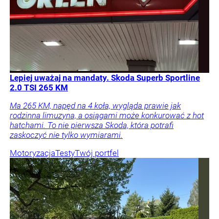
Lepiej uważaj na mandaty. Skoda Superb Sportline
2.0 TSI 265 KM
Ma 265 KM, napęd na 4 koła, wygląda prawie jak
rodzinna limuzyna, a osiągami może konkurować z hot
hatchami. To nie pierwsza Skoda, która potrafi
zaskoczyć nie tylko wymiarami.
Motoryzacja
Testy
Twój portfel