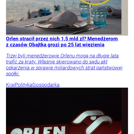
Orlen stracił przez nich 1,5 mld zł? Menedżerom
z czasów Obajtka grozi po 25 lat więzienia
Trzej byli menedżerowie Orlenu mogą na długie lata
trafić za kraty. Właśnie skierowano do sądu akt
oskarżenia w sprawie miliardowych strat państwowej
spółki.
Kraj
Polityka
Gospodarka