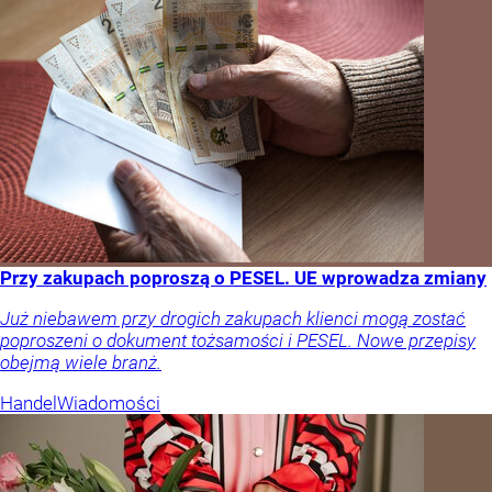
Przy zakupach poproszą o PESEL. UE wprowadza zmiany
Już niebawem przy drogich zakupach klienci mogą zostać
poproszeni o dokument tożsamości i PESEL. Nowe przepisy
obejmą wiele branż.
Handel
Wiadomości