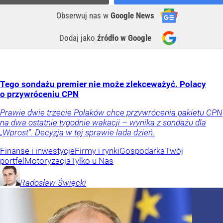
Obserwuj nas
w
Google News
Dodaj jako
źródło w Google
Tego sondażu premier nie może zlekceważyć. Polacy
o przywróceniu CPN
Prawie dwie trzecie Polaków chce przywrócenia pakietu CPN
na dwa ostatnie tygodnie wakacji – wynika z sondażu dla
„Wprost”. Decyzja w tej sprawie lada dzień.
Finanse i inwestycje
Firmy i rynki
Gospodarka
Twój
portfel
Motoryzacja
Tylko u Nas
Radosław
Święcki