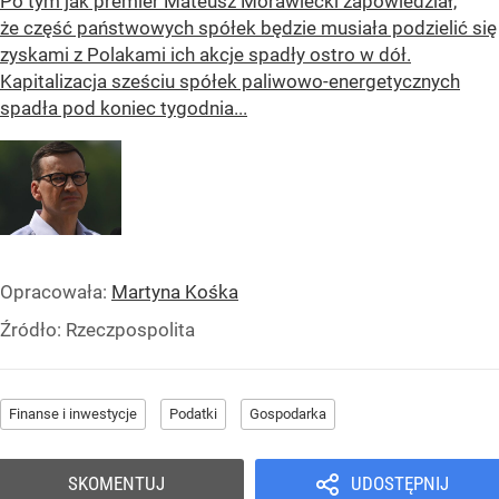
Po tym jak premier Mateusz Morawiecki zapowiedział,
że część państwowych spółek będzie musiała podzielić się
zyskami z Polakami ich akcje spadły ostro w dół.
Kapitalizacja sześciu spółek paliwowo-energetycznych
spadła pod koniec tygodnia...
Opracowała:
Martyna Kośka
Źródło:
Rzeczpospolita
Finanse i inwestycje
Podatki
Gospodarka
SKOMENTUJ
UDOSTĘPNIJ