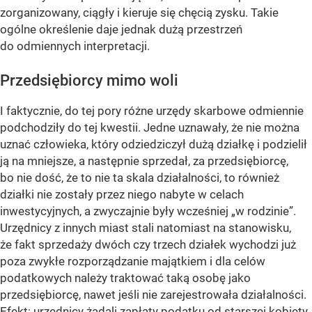
zorganizowany, ciągły i kieruje się chęcią zysku. Takie
ogólne określenie daje jednak dużą przestrzeń
do odmiennych interpretacji.
Przedsiębiorcy mimo woli
I faktycznie, do tej pory różne urzędy skarbowe odmiennie
podchodziły do tej kwestii. Jedne uznawały, że nie można
uznać człowieka, który odziedziczył dużą działkę i podzielił
ją na mniejsze, a następnie sprzedał, za przedsiębiorcę,
bo nie dość, że to nie ta skala działalności, to również
działki nie zostały przez niego nabyte w celach
inwestycyjnych, a zwyczajnie były wcześniej „w rodzinie”.
Urzędnicy z innych miast stali natomiast na stanowisku,
że fakt sprzedaży dwóch czy trzech działek wychodzi już
poza zwykłe rozporządzanie majątkiem i dla celów
podatkowych należy traktować taką osobę jako
przedsiębiorcę, nawet jeśli nie zarejestrowała działalności.
Efekt: urzędnicy żądali zapłaty podatku od starszej kobiety,