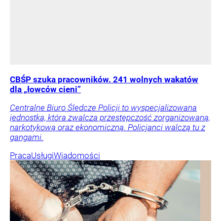
CBŚP szuka pracowników. 241 wolnych wakatów
dla „łowców cieni”
Centralne Biuro Śledcze Policji to wyspecjalizowana
jednostka, która zwalcza przestępczość zorganizowaną,
narkotykową oraz ekonomiczną. Policjanci walczą tu z
gangami.
Praca
Usługi
Wiadomości