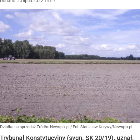
Dodano:
20
lipca
2022
16:09
Działka na sprzedaż
Źródło:
Newspix.pl
/
Fot. Stanislaw Krzywy/Newspix.pl
Trybunał Konstytucyjny (sygn. SK 20/19). uznał,