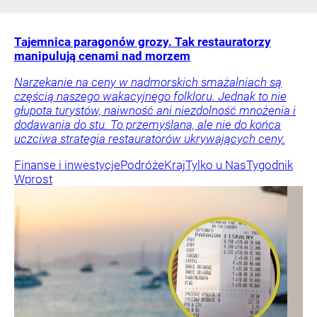
Tajemnica paragonów grozy. Tak restauratorzy
manipulują cenami nad morzem
Narzekanie na ceny w nadmorskich smażalniach są
częścią naszego wakacyjnego folkloru. Jednak to nie
głupota turystów, naiwność ani niezdolność mnożenia i
dodawania do stu. To przemyślana, ale nie do końca
uczciwa strategia restauratorów ukrywających ceny.
Finanse i inwestycje
Podróże
Kraj
Tylko u Nas
Tygodnik
Wprost