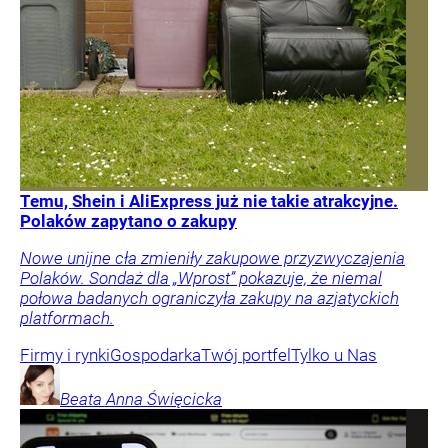
Temu, Shein i AliExpress już nie takie atrakcyjne.
Polaków zapytano o zakupy
Nowe unijne cła zmieniły zakupowe przyzwyczajenia
Polaków. Sondaż dla „Wprost” pokazuje, że niemal
połowa badanych ograniczyła zakupy na azjatyckich
platformach.
Firmy i rynki
Gospodarka
Twój portfel
Tylko u Nas
Beata Anna
Święcicka