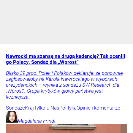
Nawrocki ma szansę na drugą kadencję? Tak ocenili
go Polacy. Sondaż dla „Wprost”
Blisko 39 proc. Polek i Polaków deklaruje, że ponownie
zagłosowałoby na Karola Nawrockiego w wyborach
prezydenckich – wynika z sondażu SW Research dla
„Wprost”. Grupa krytyków głowy państwa jest
liczniejsza.
Sondaże
Kraj
Tylko u Nas
Polityka
Opinie i komentarze
Magdalena
Frindt