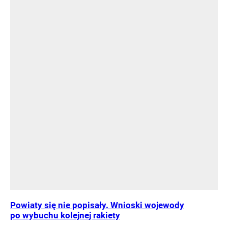
Powiaty się nie popisały. Wnioski wojewody
po wybuchu kolejnej rakiety