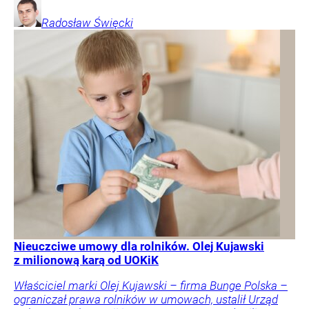
Radosław
Święcki
Nieuczciwe umowy dla rolników. Olej Kujawski
z milionową karą od UOKiK
Właściciel marki Olej Kujawski – firma Bunge Polska –
ograniczał prawa rolników w umowach, ustalił Urząd