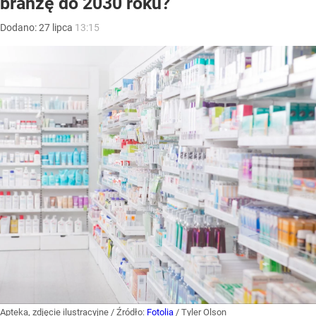
branżę do 2030 roku?
Dodano:
27
lipca
13:15
Apteka, zdjęcie ilustracyjne
/ Źródło:
Fotolia
/
Tyler Olson