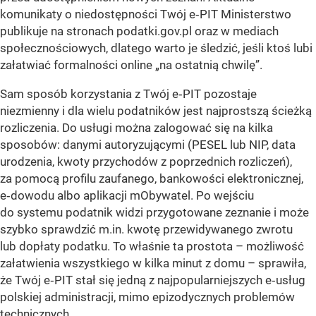
komunikaty o niedostępności Twój e‑PIT Ministerstwo
publikuje na stronach podatki.gov.pl oraz w mediach
społecznościowych, dlatego warto je śledzić, jeśli ktoś lubi
załatwiać formalności online „na ostatnią chwilę”.
Sam sposób korzystania z Twój e‑PIT pozostaje
niezmienny i dla wielu podatników jest najprostszą ścieżką
rozliczenia. Do usługi można zalogować się na kilka
sposobów: danymi autoryzującymi (PESEL lub NIP, data
urodzenia, kwoty przychodów z poprzednich rozliczeń),
za pomocą profilu zaufanego, bankowości elektronicznej,
e‑dowodu albo aplikacji mObywatel. Po wejściu
do systemu podatnik widzi przygotowane zeznanie i może
szybko sprawdzić m.in. kwotę przewidywanego zwrotu
lub dopłaty podatku. To właśnie ta prostota – możliwość
załatwienia wszystkiego w kilka minut z domu – sprawiła,
że Twój e‑PIT stał się jedną z najpopularniejszych e‑usług
polskiej administracji, mimo epizodycznych problemów
technicznych.