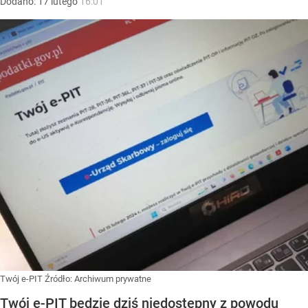
Dodano:
17
lutego
16:01
Twój e-PIT
Źródło:
Archiwum prywatne
Twój e-PIT będzie dziś niedostępny z powodu