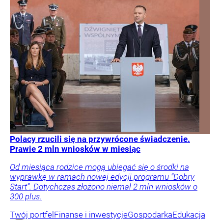
Polacy rzucili się na przywrócone świadczenie.
Prawie 2 mln wniosków w miesiąc
Od miesiąca rodzice mogą ubiegać się o środki na
wyprawkę w ramach nowej edycji programu “Dobry
Start”. Dotychczas złożono niemal 2 mln wniosków o
300 plus.
Twój portfel
Finanse i inwestycje
Gospodarka
Edukacja