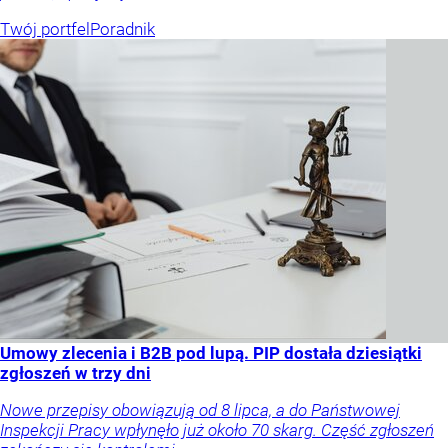
Twój portfel
Poradnik
Umowy zlecenia i B2B pod lupą. PIP dostała dziesiątki
zgłoszeń w trzy dni
Nowe przepisy obowiązują od 8 lipca, a do Państwowej
Inspekcji Pracy wpłynęło już około 70 skarg. Część zgłoszeń