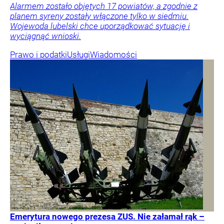
Alarmem zostało objętych 17 powiatów, a zgodnie z
planem syreny zostały włączone tylko w siedmiu.
Wojewoda lubelski chce uporządkować sytuację i
wyciągnąć wnioski.
Prawo i podatki
Usługi
Wiadomości
Emerytura nowego prezesa ZUS. Nie załamał rąk –