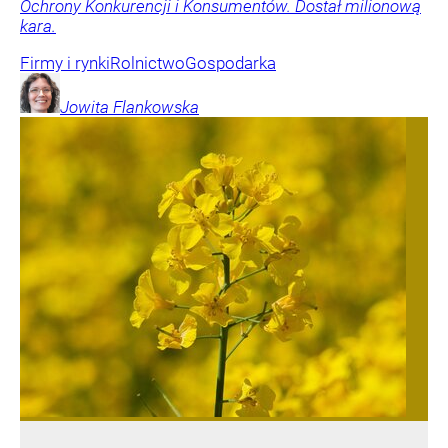
Ochrony Konkurencji i Konsumentów. Dostał milionową
kara.
Firmy i rynki
Rolnictwo
Gospodarka
Jowita
Flankowska