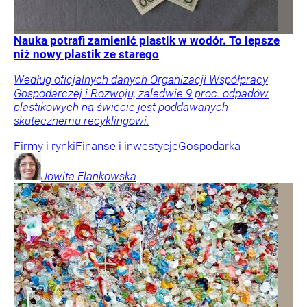
Nauka potrafi zamienić plastik w wodór. To lepsze
niż nowy plastik ze starego
Według oficjalnych danych Organizacji Współpracy
Gospodarczej i Rozwoju, zaledwie 9 proc. odpadów
plastikowych na świecie jest poddawanych
skutecznemu recyklingowi.
Firmy i rynki
Finanse i inwestycje
Gospodarka
Jowita
Flankowska