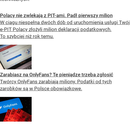
Polacy nie zwlekają z PIT-ami. Padł pierwszy milion
W ciągu niespełna dwóch dób od uruchomienia usługi Twój
e-PIT Polacy złożyli milion deklaracji podatkowych.
To szybciej niż rok temu.
Zarabiasz na OnlyFans? Te pieniądze trzeba zgłosić
Twórcy OnlyFans zarabiają miliony. Podatki od tych
zarobków są w Polsce obowiązkowe.