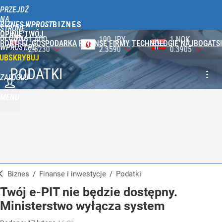
PRZEJDŹ
NA
BIZNES WPROST
STRONĘ
OPINIE
TWÓJ
GŁÓWNĄ
100 JPY
1 NOK
1 DKK
PORTFEL
GOSPODARKA
FINANSE
FIRMY
TECHNOLOGIE
NAJBOGATSI
WPROST.PL
2.3590
0.3905
0.5750
UBSKRYBUJ
PODATKI
ZALOGUJ
MENU
Biznes
/
Finanse i inwestycje
/
Podatki
Twój e-PIT nie będzie dostępny.
Ministerstwo wyłącza system