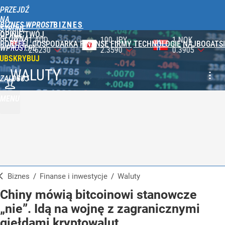
PRZEJDŹ
NA
BIZNES WPROST
STRONĘ
OPINIE
TWÓJ
GŁÓWNĄ
100 JPY
1 NOK
1 DKK
PORTFEL
GOSPODARKA
FINANSE
FIRMY
TECHNOLOGIE
NAJBOGATSI
WPROST.PL
2.3590
0.3905
0.5750
UBSKRYBUJ
WALUTY
ZALOGUJ
MENU
Biznes
/
Finanse i inwestycje
/
Waluty
Chiny mówią bitcoinowi stanowcze
„nie”. Idą na wojnę z zagranicznymi
giełdami kryptowalut