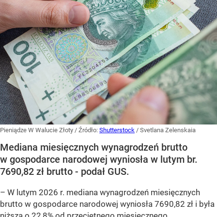
Pieniądze W Walucie Złoty
/ Źródło:
Shutterstock
/
Svetlana Zelenskaia
Mediana miesięcznych wynagrodzeń brutto
w gospodarce narodowej wyniosła w lutym br.
7690,82 zł brutto - podał GUS.
–
W lutym 2026 r. mediana wynagrodzeń miesięcznych
brutto w gospodarce narodowej wyniosła 7690,82 zł i była
niższa o 22,8% od przeciętnego miesięcznego