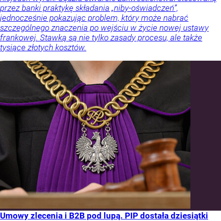
przez banki praktykę składania „niby-oświadczeń”,
jednocześnie pokazując problem, który może nabrać
szczególnego znaczenia po wejściu w życie nowej ustawy
frankowej. Stawką są nie tylko zasady procesu, ale także
tysiące złotych kosztów.
Umowy zlecenia i B2B pod lupą. PIP dostała dziesiątki