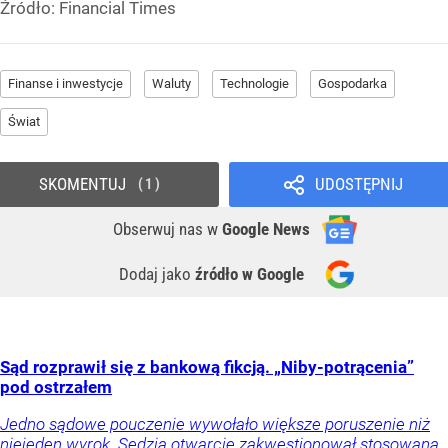
Źródło:
Financial Times
Finanse i inwestycje
Waluty
Technologie
Gospodarka
Świat
SKOMENTUJ
UDOSTĘPNIJ
1
Obserwuj nas
w
Google News
Dodaj jako
źródło w Google
Sąd rozprawił się z bankową fikcją. „Niby-potrącenia”
pod ostrzałem
Jedno sądowe pouczenie wywołało większe poruszenie niż
niejeden wyrok. Sędzia otwarcie zakwestionował stosowaną