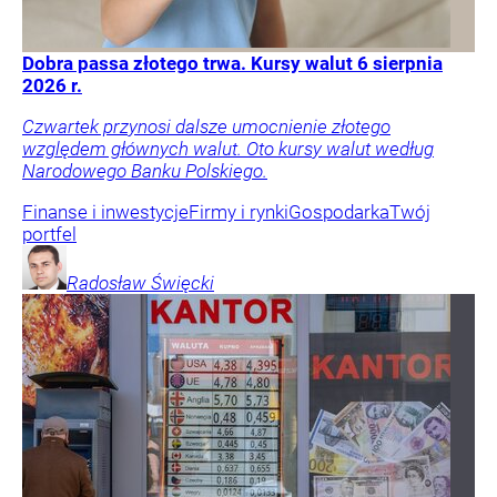
Dobra passa złotego trwa. Kursy walut 6 sierpnia
2026 r.
Czwartek przynosi dalsze umocnienie złotego
względem głównych walut. Oto kursy walut według
Narodowego Banku Polskiego.
Finanse i inwestycje
Firmy i rynki
Gospodarka
Twój
portfel
Radosław
Święcki