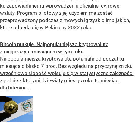
ku zapowiadanemu wprowadzeniu oficjalnej cyfrowej
waluty. Program pilotowy z jej użyciem ma zostać
przeprowadzony podczas zimowych igrzysk olimpijskich,
które odbędą się w Pekinie w 2022 roku.
Bitcoin nurkuje. Najpopularniejsza kryptowaluta
z najgorszym miesiącem w tym roku
Najpopularniejsza kryptowaluta potaniała od początku
miesiąca o blisko 7 proc. Bez względu na przyczynę zniżki,
wrześniowa słabość wpisuje się w statystyczne zależności,
zgodnie z którymi dziewiąty miesiąc roku to miesiąc
dla bitcoina...