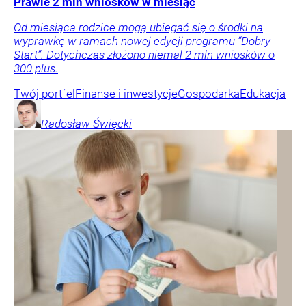
Prawie 2 mln wniosków w miesiąc
Od miesiąca rodzice mogą ubiegać się o środki na
wyprawkę w ramach nowej edycji programu “Dobry
Start”. Dotychczas złożono niemal 2 mln wniosków o
300 plus.
Twój portfel
Finanse i inwestycje
Gospodarka
Edukacja
Radosław
Święcki