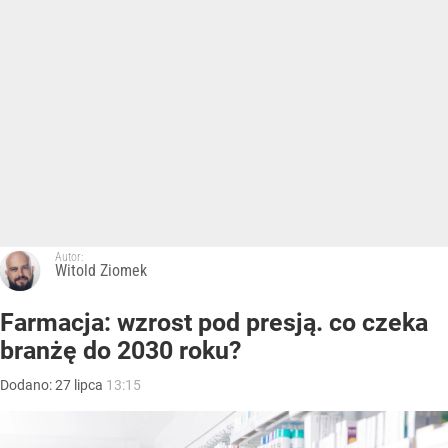
Autor:
Witold Ziomek
Farmacja: wzrost pod presją. co czeka
branżę do 2030 roku?
Dodano:
27
lipca
13:15