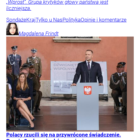
„Wprost”. Grupa krytyków głowy państwa jest
liczniejsza.
Sondaże
Kraj
Tylko u Nas
Polityka
Opinie i komentarze
Magdalena
Frindt
Polacy rzucili się na przywrócone świadczenie.