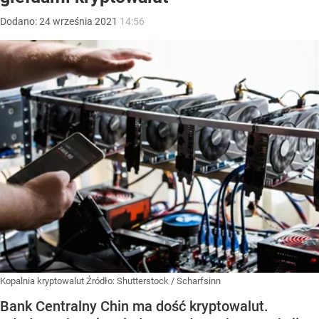
Dodano:
24
września
2021
14:56
Kopalnia kryptowalut
Źródło:
Shutterstock
/
Scharfsinn
Bank Centralny Chin ma dość kryptowalut.