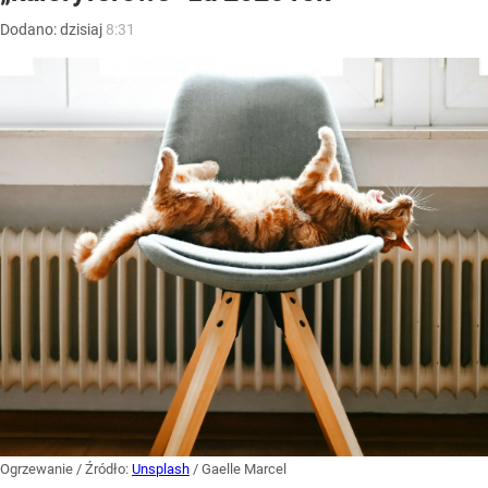
Dodano:
dzisiaj
8:31
Ogrzewanie
/ Źródło:
Unsplash
/
Gaelle Marcel