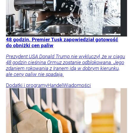
48 godzin. Premier Tusk zapowiedział gotowość
do obniżki cen paliw
Prezydent USA Donald Trump nie wykluczył, że w ciągu
48 godzin cieśnina Ormuz zostanie odblokowana. Jego
zdaniem rokowania z Iranem idą w dobrym kierunku,
ale ceny paliw nie spadają.
Dodatki i programy
Handel
Wiadomości