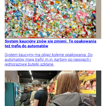
System kaucyjny znów się zmieni. Te opakowania
też trafią do automatów
System kaucyjny ma objąć kolejne opakowania. Do
automatów mają trafić m.in. kartony po napojach i
jednorazowe butelki szklane.