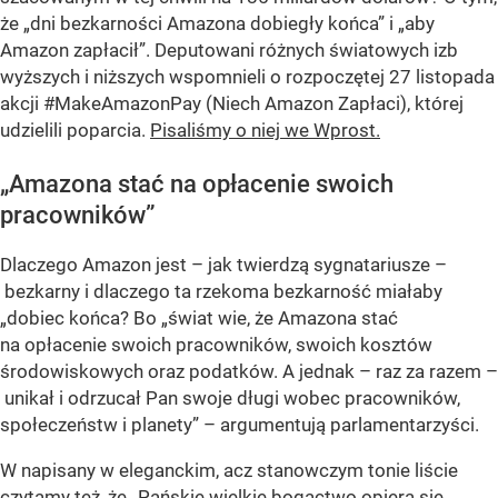
że „dni bezkarności Amazona dobiegły końca” i „aby
Amazon zapłacił”. Deputowani różnych światowych izb
wyższych i niższych wspomnieli o rozpoczętej 27 listopada
akcji #MakeAmazonPay (Niech Amazon Zapłaci), której
udzielili poparcia.
Pisaliśmy o niej we Wprost.
„Amazona stać na opłacenie swoich
pracowników”
Dlaczego Amazon jest – jak twierdzą sygnatariusze –
bezkarny i dlaczego ta rzekoma bezkarność miałaby
„dobiec końca? Bo „świat wie, że Amazona stać
na opłacenie swoich pracowników, swoich kosztów
środowiskowych oraz podatków. A jednak – raz za razem –
unikał i odrzucał Pan swoje długi wobec pracowników,
społeczeństw i planety” – argumentują parlamentarzyści.
W napisany w eleganckim, acz stanowczym tonie liście
czytamy też, że „Pańskie wielkie bogactwo opiera się