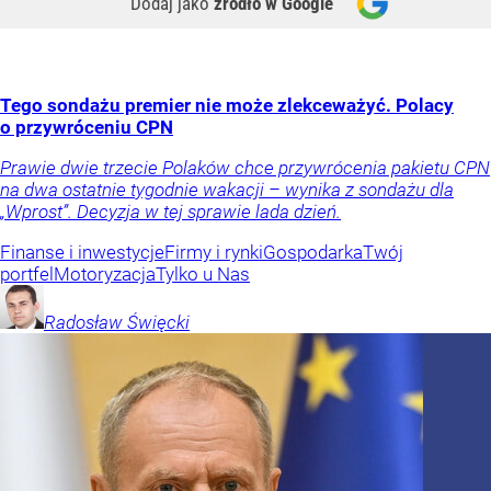
Dodaj jako
źródło w Google
Tego sondażu premier nie może zlekceważyć. Polacy
o przywróceniu CPN
Prawie dwie trzecie Polaków chce przywrócenia pakietu CPN
na dwa ostatnie tygodnie wakacji – wynika z sondażu dla
„Wprost”. Decyzja w tej sprawie lada dzień.
Finanse i inwestycje
Firmy i rynki
Gospodarka
Twój
portfel
Motoryzacja
Tylko u Nas
Radosław
Święcki