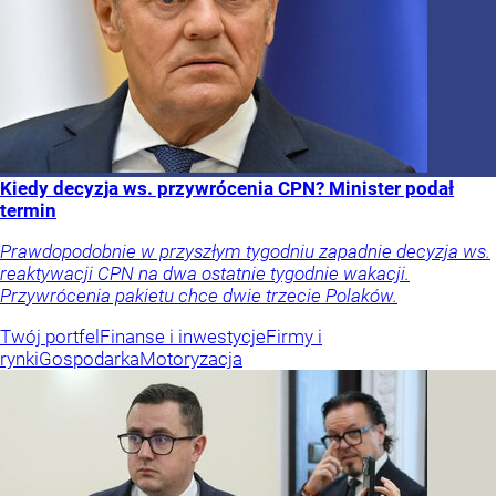
Kiedy decyzja ws. przywrócenia CPN? Minister podał
termin
Prawdopodobnie w przyszłym tygodniu zapadnie decyzja ws.
reaktywacji CPN na dwa ostatnie tygodnie wakacji.
Przywrócenia pakietu chce dwie trzecie Polaków.
Twój portfel
Finanse i inwestycje
Firmy i
rynki
Gospodarka
Motoryzacja