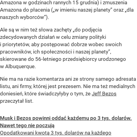
Amazona w godzinach rannych 15 grudnia) i zmuszenia
Amazona do płacenia („w imieniu naszej planety” oraz „dla
naszych wyborców”).
Ale są w nim też słowa zachęty „do podjęcia
zdecydowanych działań w celu zmiany polityki
i priorytetów, aby postępować dobrze wobec swoich
pracowników, ich społeczności i naszej planety”,
skierowane do 56-letniego przedsiębiorcy urodzonego
w Albuquerque.
Nie ma na razie komentarza ani ze strony samego adresata
listu, ani firmy, której jest prezesem. Nie ma też medialnych
doniesień, które świadczyłyby o tym, że
Jeff Bezos
przeczytał list.
Musk i Bezos powinni oddać każdemu po 3 tys. dolarów.
Nawet tego nie poczują
Opodatkowani kwotą 3 tys. dolarów na każdego