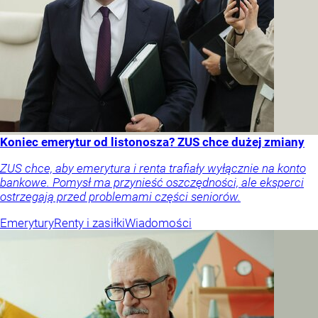
Koniec emerytur od listonosza? ZUS chce dużej zmiany
ZUS chce, aby emerytura i renta trafiały wyłącznie na konto
bankowe. Pomysł ma przynieść oszczędności, ale eksperci
ostrzegają przed problemami części seniorów.
Emerytury
Renty i zasiłki
Wiadomości