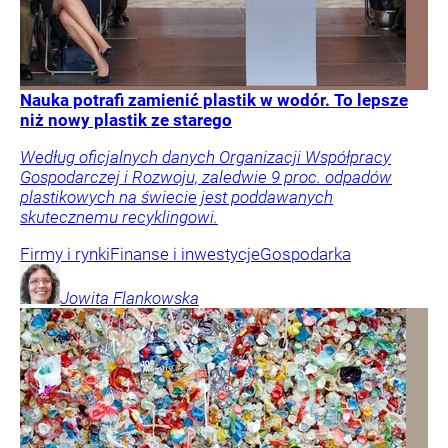
Nauka potrafi zamienić plastik w wodór. To lepsze
niż nowy plastik ze starego
Według oficjalnych danych Organizacji Współpracy
Gospodarczej i Rozwoju, zaledwie 9 proc. odpadów
plastikowych na świecie jest poddawanych
skutecznemu recyklingowi.
Firmy i rynki
Finanse i inwestycje
Gospodarka
Jowita
Flankowska