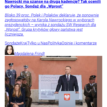
Nawrocki ma szansę na drugą kadencję? Tak ocenili
go Polacy. Sondaż dla „Wprost”
Blisko 39 proc. Polek i Polaków deklaruje, że ponownie
zagłosowałoby na Karola Nawrockiego w wyborach
prezydenckich – wynika z sondażu SW Research dla
„Wprost”. Grupa krytyków głowy państwa jest
liczniejsza.
Sondaże
Kraj
Tylko u Nas
Polityka
Opinie i komentarze
Magdalena
Frindt