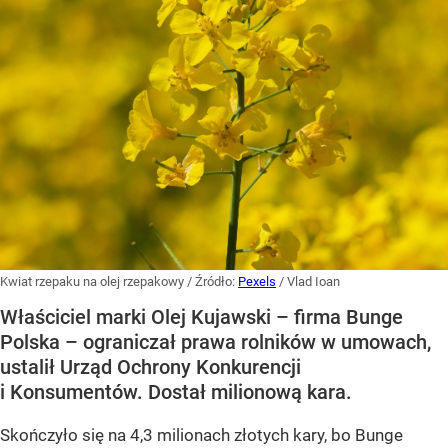
Kwiat rzepaku na olej rzepakowy
/ Źródło:
Pexels
/
Vlad Ioan
Właściciel marki Olej Kujawski – firma Bunge
Polska – ograniczał prawa rolników w umowach,
ustalił Urząd Ochrony Konkurencji
i Konsumentów. Dostał milionową kara.
Skończyło się na 4,3 milionach złotych kary, bo Bunge