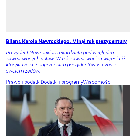
Bilans Karola Nawrockiego. Minął rok prezydentury
Prezydent Nawrocki to rekordzista pod względem
zawetowanych ustaw. W rok zawetował ich więcej niż
którykolwiek z poprzednich prezydentów w czasie
swoich rządów.
Prawo i podatki
Dodatki i programy
Wiadomości