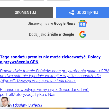
SKOMENTUJ
UDOSTĘPNIJ
Obserwuj nas
w
Google News
Dodaj jako
źródło w Google
Tego sondażu premier nie może zlekceważyć. Polacy
o przywróceniu CPN
Prawie dwie trzecie Polaków chce przywrócenia pakietu CPN
na dwa ostatnie tygodnie wakacji – wynika z sondażu dla
„Wprost”. Decyzja w tej sprawie lada dzień.
Finanse i inwestycje
Firmy i rynki
Gospodarka
Twój
portfel
Motoryzacja
Tylko u Nas
Radosław
Święcki