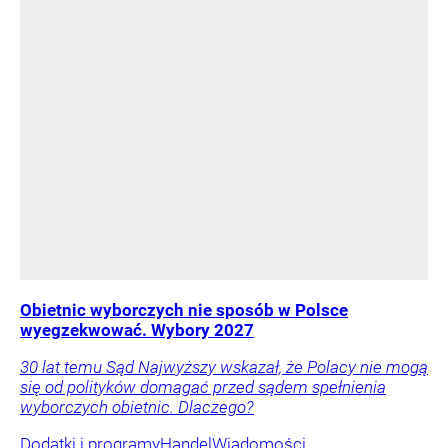
Obietnic wyborczych nie sposób w Polsce
wyegzekwować. Wybory 2027
30 lat temu Sąd Najwyższy wskazał, że Polacy nie mogą
się od polityków domagać przed sądem spełnienia
wyborczych obietnic. Dlaczego?
Dodatki i programy
Handel
Wiadomości