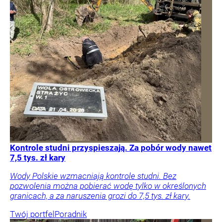
Kontrole studni przyspieszają. Za pobór wody nawet
7,5 tys. zł kary
Wody Polskie wzmacniają kontrole studni. Bez
pozwolenia można pobierać wodę tylko w określonych
granicach, a za naruszenia grozi do 7,5 tys. zł kary.
Twój portfel
Poradnik