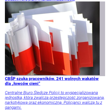
CBŚP szuka pracowników. 241 wolnych wakatów
dla „łowców cieni”
Centralne Biuro Śledcze Policji to wyspecjalizowana
jednostka, która zwalcza przestępczość zorganizowaną,
narkotykową oraz ekonomiczną. Policjanci walczą tu z
gangami.