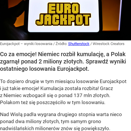
Eurojackpot – wyniki losowania
/ Źródło:
Shutterstock
/
Wirestock Creators
Co za emocje! Niemiec rozbił kumulację, a Polak
zgarnął ponad 2 miliony złotych. Sprawdź wyniki
ostatniego losowania Eurojackpot.
To dopiero drugie w tym miesiącu losowanie Eurojackpot
i już takie emocje! Kumulacja została rozbita! Gracz
z Niemiec wzbogacił się o ponad 137 mln złotych.
Polakom też się poszczęściło w tym losowaniu.
Nad Wisłą padła wygrana drugiego stopnia warta nieco
ponad dwa miliony złotych, tym samym grono
nadwiślańskich milionerów znów się powiększyło.