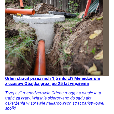
Orlen stracił przez nich 1,5 mld zł? Menedżerom
z czasów Obajtka grozi po 25 lat więzienia
Trzej byli menedżerowie Orlenu mogą na długie lata
trafić za kraty. Właśnie skierowano do sądu akt
oskarżenia w sprawie miliardowych strat państwowej
spółki.