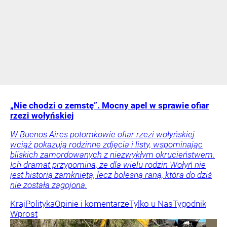
„Nie chodzi o zemstę”. Mocny apel w sprawie ofiar
rzezi wołyńskiej
W Buenos Aires potomkowie ofiar rzezi wołyńskiej
wciąż pokazują rodzinne zdjęcia i listy, wspominając
bliskich zamordowanych z niezwykłym okrucieństwem.
Ich dramat przypomina, że dla wielu rodzin Wołyń nie
jest historią zamkniętą, lecz bolesną raną, która do dziś
nie została zagojona.
Kraj
Polityka
Opinie i komentarze
Tylko u Nas
Tygodnik
Wprost