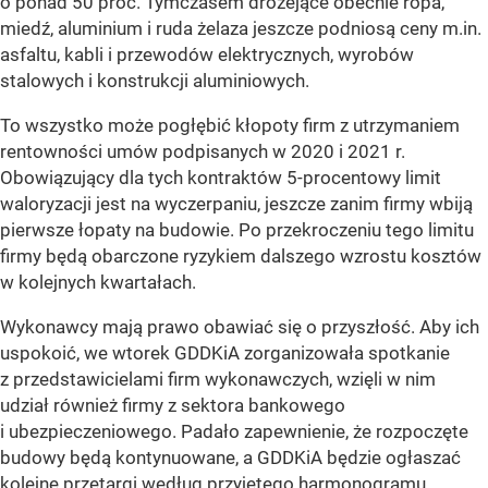
o ponad 50 proc. Tymczasem drożejące obecnie ropa,
miedź, aluminium i ruda żelaza jeszcze podniosą ceny m.in.
asfaltu, kabli i przewodów elektrycznych, wyrobów
stalowych i konstrukcji aluminiowych.
To wszystko może pogłębić kłopoty firm z utrzymaniem
rentowności umów podpisanych w 2020 i 2021 r.
Obowiązujący dla tych kontraktów 5-procentowy limit
waloryzacji jest na wyczerpaniu, jeszcze zanim firmy wbiją
pierwsze łopaty na budowie. Po przekroczeniu tego limitu
firmy będą obarczone ryzykiem dalszego wzrostu kosztów
w kolejnych kwartałach.
Wykonawcy mają prawo obawiać się o przyszłość. Aby ich
uspokoić, we wtorek GDDKiA zorganizowała spotkanie
z przedstawicielami firm wykonawczych, wzięli w nim
udział również firmy z sektora bankowego
i ubezpieczeniowego. Padało zapewnienie, że rozpoczęte
budowy będą kontynuowane, a GDDKiA będzie ogłaszać
kolejne przetargi według przyjętego harmonogramu.