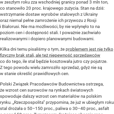
w zeszłym roku zza wschodniej granicy ponad 3 mln ton,
co stanowiło 20 proc. krajowego zużycia. Stan na dziś:
wstrzymanie dostaw wyrobów stalowych z Ukrainy
oraz niemal pełne zamrożenie ich przywozu z Rosji
i Białorusi. Nie ma możliwości, by nie wpłynęło to na
poziom cen i dostępność stali. I poważnie zachwiało
realizowanymi i dopiero planowanymi budowami.
Kilka dni temu pisaliśmy o tym, że p
roblemem jest nie tylko
fizyczny brak stali, ale też niepewność sprzedawców
co do tego, ile stal będzie kosztowała jutro czy pojutrze.
Z tego powodu wielu zamroziło sprzedaż, gdyż nie są
w stanie określić prawidłowych cen.
Polski Związek Pracodawców Budownictwa ostrzega,
że wzrost cen surowców na rynkach światowych
spowoduje dalszy wzrost cen materiałów na polskim
rynku. „Rzeczpospolita” przypomina, że już w ubiegłym roku
stal drożała o 50–150 proc., paliwa o 30–40 proc., asfalt