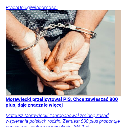
Praca
Usługi
Wiadomości
Morawiecki przelicytował PiS. Chce zawieszać 800
plus, daje znacznie więcej
Mateusz Morawiecki zaproponował zmianę zasad
wspierania polskich rodzin. Zamiast 800 plus proponuje
pensję rodzicielską w wysokości 3600 zł.