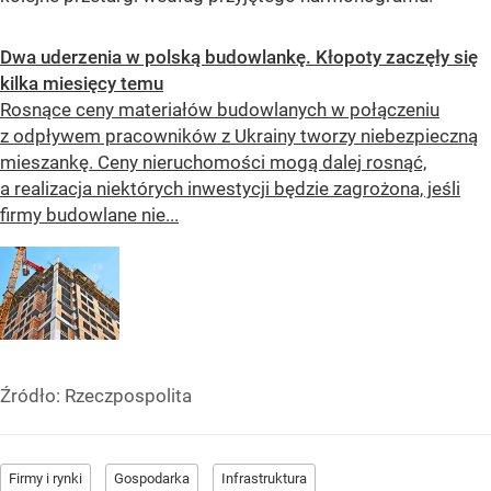
Dwa uderzenia w polską budowlankę. Kłopoty zaczęły się
kilka miesięcy temu
Rosnące ceny materiałów budowlanych w połączeniu
z odpływem pracowników z Ukrainy tworzy niebezpieczną
mieszankę. Ceny nieruchomości mogą dalej rosnąć,
a realizacja niektórych inwestycji będzie zagrożona, jeśli
firmy budowlane nie...
Źródło:
Rzeczpospolita
Firmy i rynki
Gospodarka
Infrastruktura