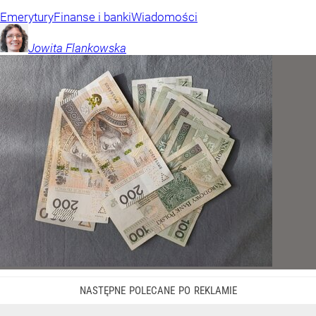
Emerytury
Finanse i banki
Wiadomości
Jowita
Flankowska