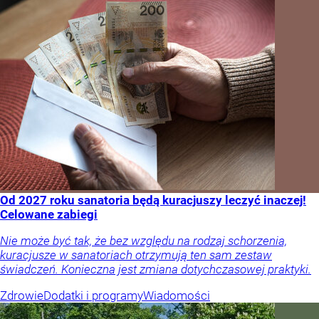
Od 2027 roku sanatoria będą kuracjuszy leczyć inaczej!
Celowane zabiegi
Nie może być tak, że bez względu na rodzaj schorzenia,
kuracjusze w sanatoriach otrzymują ten sam zestaw
świadczeń. Konieczna jest zmiana dotychczasowej praktyki.
Zdrowie
Dodatki i programy
Wiadomości