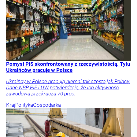
Pomysł PiS skonfrontowany z rzeczywistością. Tylu
Ukraińców pracuje w Polsce
Ukraińcy w Polsce pracują niemal tak często jak Polacy.
Dane NBP, PIE i UW potwierdzają, że ich aktywność
zawodowa przekracza 70 proc.
Kraj
Polityka
Gospodarka