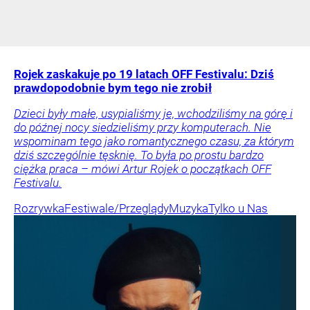
Rojek zaskakuje po 19 latach OFF Festivalu: Dziś
prawdopodobnie bym tego nie zrobił
Dzieci były małe, usypialiśmy je, wchodziliśmy na górę i
do późnej nocy siedzieliśmy przy komputerach. Nie
wspominam tego jako romantycznego czasu, za którym
dziś szczególnie tęsknię. To była po prostu bardzo
ciężka praca – mówi Artur Rojek o początkach OFF
Festivalu.
Rozrywka
Festiwale/Przeglądy
Muzyka
Tylko u Nas