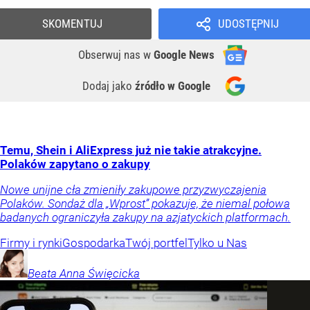
SKOMENTUJ
UDOSTĘPNIJ
Obserwuj nas
w
Google News
Dodaj jako
źródło w Google
Temu, Shein i AliExpress już nie takie atrakcyjne.
Polaków zapytano o zakupy
Nowe unijne cła zmieniły zakupowe przyzwyczajenia
Polaków. Sondaż dla „Wprost” pokazuje, że niemal połowa
badanych ograniczyła zakupy na azjatyckich platformach.
Firmy i rynki
Gospodarka
Twój portfel
Tylko u Nas
Beata Anna
Święcicka