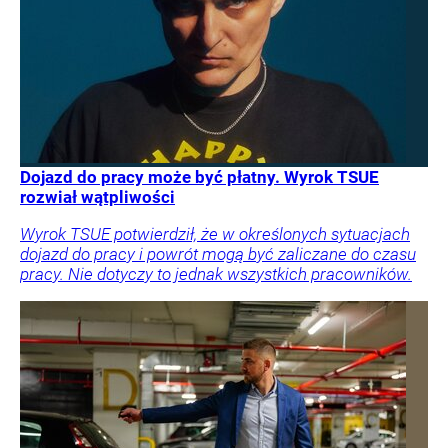
Dojazd do pracy może być płatny. Wyrok TSUE
rozwiał wątpliwości
Wyrok TSUE potwierdził, że w określonych sytuacjach
dojazd do pracy i powrót mogą być zaliczane do czasu
pracy. Nie dotyczy to jednak wszystkich pracowników.