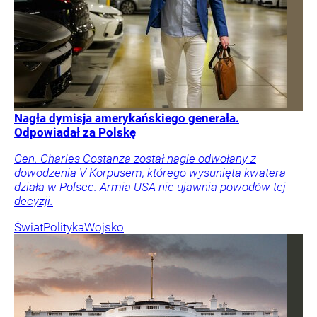
Nagła dymisja amerykańskiego generała.
Odpowiadał za Polskę
Gen. Charles Costanza został nagle odwołany z
dowodzenia V Korpusem, którego wysunięta kwatera
działa w Polsce. Armia USA nie ujawnia powodów tej
decyzji.
Świat
Polityka
Wojsko