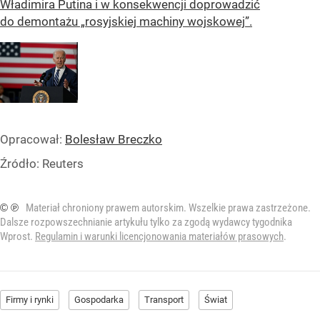
Władimira Putina i w konsekwencji doprowadzić
do demontażu „rosyjskiej machiny wojskowej”.
Opracował:
Bolesław Breczko
Źródło:
Reuters
© ℗
Materiał chroniony prawem autorskim. Wszelkie prawa zastrzeżone.
Dalsze rozpowszechnianie artykułu tylko za zgodą wydawcy tygodnika
Wprost.
Regulamin i warunki licencjonowania materiałów prasowych
.
Firmy i rynki
Gospodarka
Transport
Świat