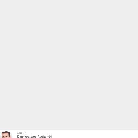
Autor:
Radosław Święcki