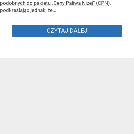
podobnych do pakietu „Ceny Paliwa Niżej” (CPN
),
podkreślając jednak, że...
CZYTAJ DALEJ