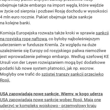
obejmuje także embargo na import węgla, które wejdzie
w życie od sierpnia i pozbawi Rosję dochodu w wysokości
4 mln euro rocznie. Pakiet obejmuje także sankcje
na kolejne banki.
Komisja Europejska rozważa także kroki w sprawie
sankcji
na rosyjską ropę naftową
, co byłoby najboleśniejszym
uderzeniem w fundusze Kremla. Ze względu na duże
uzależnienie się Europy od rosyjskiego paliwa niemożliwe
jest wprowadzenie pełnego embargo. Według szefowej KE
Ursuli von der Leyen rozwiązaniem mogą być dodatkowe
podatki lub nowe system płatności, jak np. escrow.
Mogłyby one trafić do
szóstej transzy sankcji przeciwko
Rosji.
USA zapowiadają nowe sankcje. Wiemy, w kogo uderzą
USA zapowiadają nowe sankcje wobec Rosji. Mają one
uderzyć w kompleks wojskowo - przemysłowy kraju