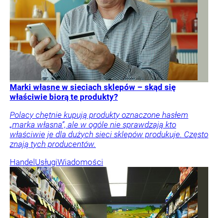
Marki własne w sieciach sklepów – skąd się
właściwie biorą te produkty?
Polacy chętnie kupują produkty oznaczone hasłem
„marka własna”, ale w ogóle nie sprawdzają kto
właściwie je dla dużych sieci sklepów produkuje. Często
znają tych producentów.
Handel
Usługi
Wiadomości