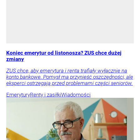
Koniec emerytur od listonosza? ZUS chce dużej
zmiany
ZUS chce, aby emerytura i renta trafiały wyłącznie na
konto bankowe. Pomysł ma przynieść oszczędności, ale
eksperci ostrzegają przed problemami części seniorów.
Emerytury
Renty i zasiłki
Wiadomości