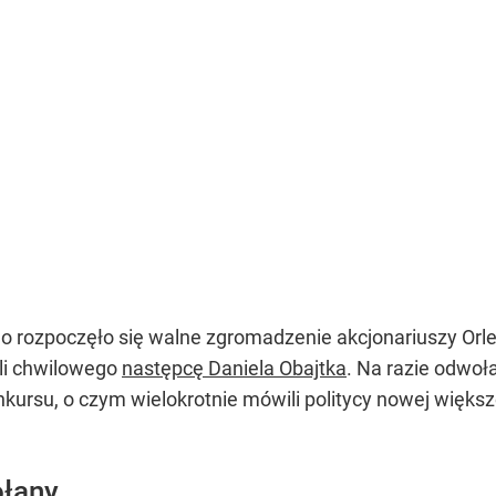
ego rozpoczęło się walne zgromadzenie akcjonariuszy Or
yli chwilowego
następcę Daniela Obajtka
. Na razie odwoł
ursu, o czym wielokrotnie mówili politycy nowej większ
ołany