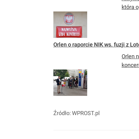
która 
Orlen o raporcie NIK ws. fuzji z L
Orlen n
koncer
Źródło:
WPROST.pl