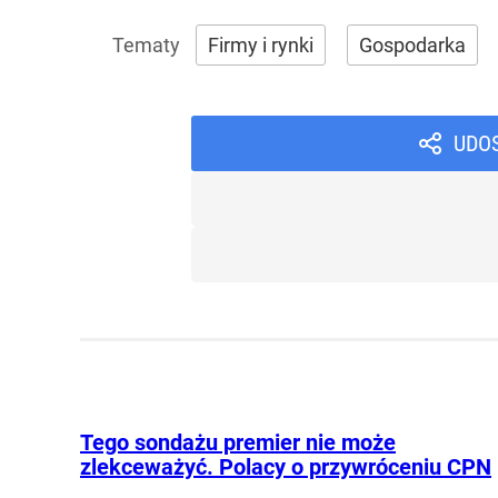
Firmy i rynki
Gospodarka
UDO
Tego sondażu premier nie może
zlekceważyć. Polacy o przywróceniu CPN