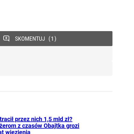
SKOMENTUJ
1
tracił przez nich 1,5 mld zł?
erom z czasów Obajtka grozi
at więzienia