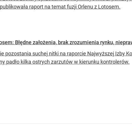
opublikowała raport na temat fuzji Orlenu z Lotosem.
otosem: Błędne założenia, brak zrozumienia rynku, niepra
ie pozostania suchej nitki na raporcie Najwyższej Izby K
ny padło kilka ostrych zarzutów w kierunku kontrolerów.