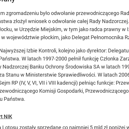
nym zgromadzeniu było odwołanie przewodniczącego Rad
Państwa złożył wniosek o odwołanie całej Rady Nadzorczej
łocku, w Urzędzie Miejskim, w tym jako radca prawny w 
y w województwie płockim, jako Delegat Pełnomocnika R
ajwyższej Izbie Kontroli, kolejno jako dyrektor: Delega
Państwa. W latach 1997-2000 pełnił funkcję Członka Za
dy Nadzorczej Banku Ochrony Środowiska SA w latach 199
a Stanu w Ministerstwie Sprawiedliwości. W latach 200
m RP (IV, V, VI, VII i VIII kadencji) pełniąc funkcje: Pr
Przewodniczącego Komisji Gospodarki, Przewodniczącego
bu Państwa.
rt NIK
 Lotosu zostały sprzedane co najmniej 5 mld zł poniżej w