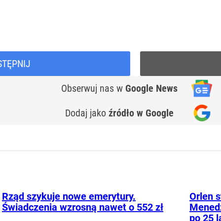
STĘPNIJ
Obserwuj nas
w
Google News
Dodaj jako
źródło w Google
Rząd szykuje nowe emerytury.
Orlen s
Świadczenia wzrosną nawet o 552 zł
Menedż
po 25 l