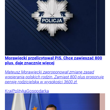
Morawiecki przelicytował PiS. Chce zawieszać 800
plus, daje znacznie więcej
Mateusz Morawiecki zaproponował zmianę zasad
wspierania polskich rodzin. Zamiast 800 plus proponuje
pensję rodzicielską w wysokości 3600 zł.
Kraj
Polityka
Gospodarka