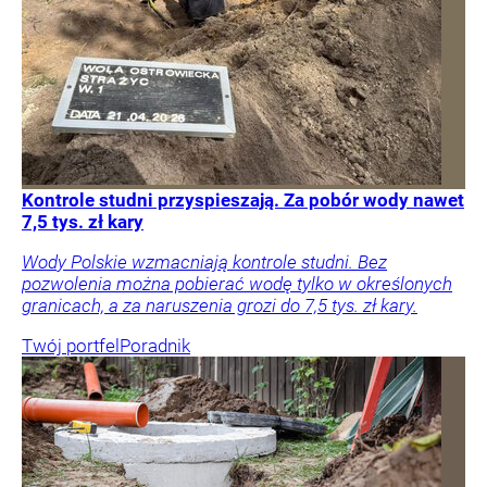
Kontrole studni przyspieszają. Za pobór wody nawet
7,5 tys. zł kary
Wody Polskie wzmacniają kontrole studni. Bez
pozwolenia można pobierać wodę tylko w określonych
granicach, a za naruszenia grozi do 7,5 tys. zł kary.
Twój portfel
Poradnik