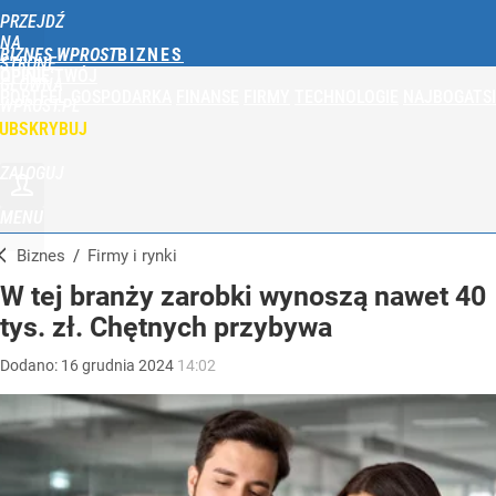
PRZEJDŹ
NA
BIZNES WPROST
STRONĘ
OPINIE
TWÓJ
GŁÓWNĄ
PORTFEL
GOSPODARKA
FINANSE
FIRMY
TECHNOLOGIE
NAJBOGATSI
WPROST.PL
UBSKRYBUJ
ZALOGUJ
MENU
Biznes
/
Firmy i rynki
W tej branży zarobki wynoszą nawet 40
tys. zł. Chętnych przybywa
Dodano:
16
grudnia
2024
14:02