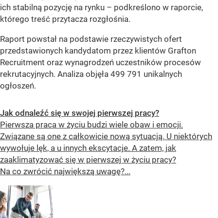
ich stabilną pozycję na rynku
– podkreślono w raporcie,
którego treść przytacza rozgłośnia.
Raport powstał na podstawie rzeczywistych ofert
przedstawionych kandydatom przez klientów Grafton
Recruitment oraz wynagrodzeń uczestników procesów
rekrutacyjnych. Analiza objęła 499 791 unikalnych
ogłoszeń.
Jak odnaleźć się w swojej pierwszej pracy?
Pierwsza praca w życiu budzi wiele obaw i emocji.
Związane są one z całkowicie nową sytuacją. U niektórych
wywołuje lęk, a u innych ekscytacje. A zatem, jak
zaaklimatyzować się w pierwszej w życiu pracy?
Na co zwrócić największą uwagę?...