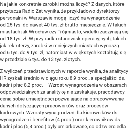
Na jakie konkretnie zarobki można liczyć? Z danych, które
przytacza Radio Zet wynika, że przykładowo dyrektorzy
personalni w Warszawie mogą liczyć na wynagrodzenie
od 25 tys. do nawet 40 tys. zł brutto miesięcznie. W takich
miastach jak Wrocław czy Trójmiasto, widełki zaczynają się
od 18 tys. zł. W przypadku stanowisk operacyjnych, takich
jak rekruterzy, zarobki w mniejszych miastach wynoszą
od 6 tys. do 9 tys. zł, natomiast w większych kształtują się
w przedziale 6 tys. do 13 tys. złotych.
Z wyliczeń przedstawionych w raporcie wynika, że analitycy
HR zyskali średnio w ciągu roku 8,9 proc., a specjaliści ds.
kadr i płac 8,2 proc. –
Wzrost wynagrodzenia w obszarach
odpowiedzialnych za analitykę nie zaskakuje, pracodawcy
cenią sobie umiejętności pozwalające na opracowywanie
danych dotyczących pracowników oraz procesów
kadrowych. Wzrosty wynagrodzeń dla kierowników ds.
wynagrodzeń i benefitów (4 proc.) oraz kierowników ds.
kadr i płac (5,8 proc.) były umiarkowane, co odzwierciedla