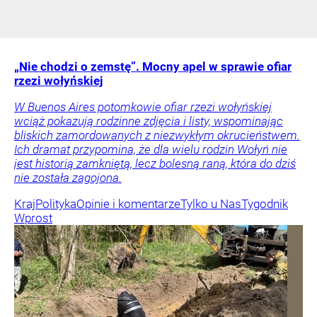
„Nie chodzi o zemstę”. Mocny apel w sprawie ofiar
rzezi wołyńskiej
W Buenos Aires potomkowie ofiar rzezi wołyńskiej
wciąż pokazują rodzinne zdjęcia i listy, wspominając
bliskich zamordowanych z niezwykłym okrucieństwem.
Ich dramat przypomina, że dla wielu rodzin Wołyń nie
jest historią zamkniętą, lecz bolesną raną, która do dziś
nie została zagojona.
Kraj
Polityka
Opinie i komentarze
Tylko u Nas
Tygodnik
Wprost