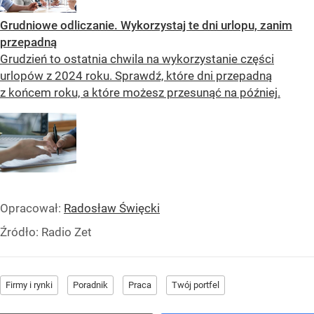
Grudniowe odliczanie. Wykorzystaj te dni urlopu, zanim
przepadną
Grudzień to ostatnia chwila na wykorzystanie części
urlopów z 2024 roku. Sprawdź, które dni przepadną
z końcem roku, a które możesz przesunąć na później.
Opracował:
Radosław Święcki
Źródło:
Radio Zet
Firmy i rynki
Poradnik
Praca
Twój portfel