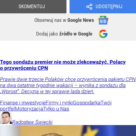
SKOMENTUJ
UDOSTĘPNIJ
Obserwuj nas
w
Google News
Dodaj jako
źródło w Google
Tego sondażu premier nie może zlekceważyć. Polacy
o przywróceniu CPN
Prawie dwie trzecie Polaków chce przywrócenia pakietu CPN
na dwa ostatnie tygodnie wakacji – wynika z sondażu dla
„Wprost”. Decyzja w tej sprawie lada dzień.
Finanse i inwestycje
Firmy i rynki
Gospodarka
Twój
portfel
Motoryzacja
Tylko u Nas
Radosław
Święcki