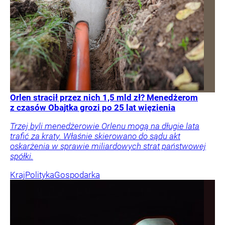
Orlen stracił przez nich 1,5 mld zł? Menedżerom
z czasów Obajtka grozi po 25 lat więzienia
Trzej byli menedżerowie Orlenu mogą na długie lata
trafić za kraty. Właśnie skierowano do sądu akt
oskarżenia w sprawie miliardowych strat państwowej
spółki.
Kraj
Polityka
Gospodarka