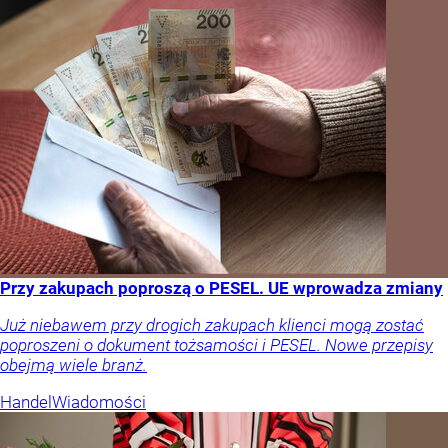
Przy zakupach poproszą o PESEL. UE wprowadza zmiany
Już niebawem przy drogich zakupach klienci mogą zostać
poproszeni o dokument tożsamości i PESEL. Nowe przepisy
obejmą wiele branż.
Handel
Wiadomości