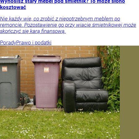
Wynosisz stary mebel pod śmietnik? To może słono
kosztować
Nie każdy wie, co zrobić z niepotrzebnym meblem po
remoncie. Pozostawienie go przy wiacie śmietnikowej może
skończyć się karą finansową.
Porady
Prawo i podatki