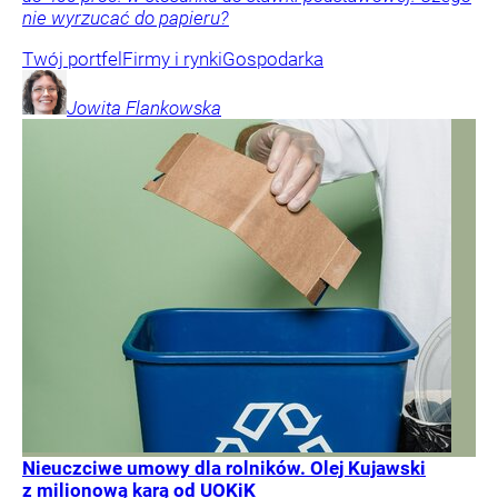
nie wyrzucać do papieru?
Twój portfel
Firmy i rynki
Gospodarka
Jowita
Flankowska
Nieuczciwe umowy dla rolników. Olej Kujawski
z milionową karą od UOKiK