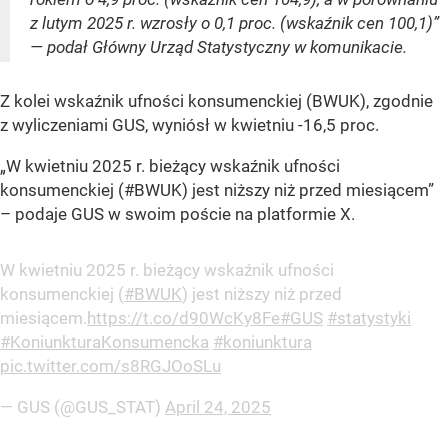
z lutym 2025 r. wzrosły o 0,1 proc. (wskaźnik cen 100,1)”
— podał Główny Urząd Statystyczny w komunikacie.
Z kolei wskaźnik ufności konsumenckiej (BWUK), zgodnie
z wyliczeniami GUS, wyniósł w kwietniu -16,5 proc.
„W kwietniu 2025 r. bieżący wskaźnik ufności
konsumenckiej (#BWUK) jest niższy niż przed miesiącem”
– podaje GUS w swoim poście na platformie X.
W kwietniu 2025 r. bieżący wskaźnik ufności
konsumenckiej (
#BWUK
) jest niższy niż przed
miesiącem.
https://t.co/d90WcKy8Fe
#GUS
#statystyki
#KoniunkturaKonsumencka
#koniunktura
pic.twitter.com/s8RGJOoSLu
— GUS (@GUS_STAT)
April 24, 2025