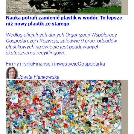
Nauka potrafi zamienić plastik w wodór. To lepsze
niż nowy plastik ze starego
Według oficjalnych danych Organizacji Współpracy
Gospodarczej i Rozwoju, zaledwie 9 proc. odpadów
plastikowych na świecie jest poddawanych
skutecznemu recyklingowi.
Firmy i rynki
Finanse i inwestycje
Gospodarka
Jowita
Flankowska