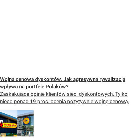
Wojna cenowa dyskontów. Jak agresywna rywalizacja
wpływa na portfele Polaków?
Zaskakujące opinie klientów sieci dyskontowych. Tylko
nieco ponad 19 proc. ocenia pozytywnie wojnę cenową.