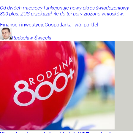
Od dwóch miesięcy funkcjonuje nowy okres świadczeniowy
800 plus. ZUS przekazał, ile do tej pory złożono wniosków.
Finanse i inwestycje
Gospodarka
Twój portfel
Radosław
Święcki