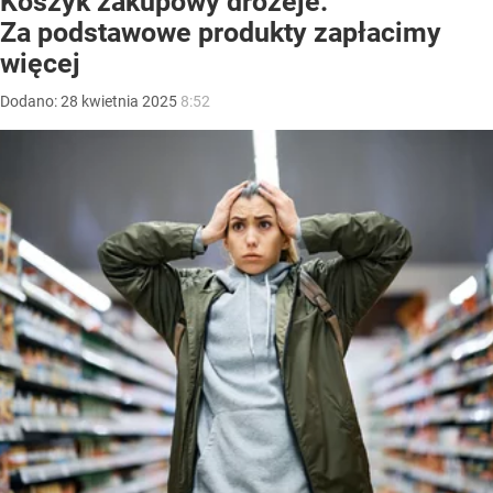
Koszyk zakupowy drożeje.
Za podstawowe produkty zapłacimy
więcej
Dodano:
28
kwietnia
2025
8:52