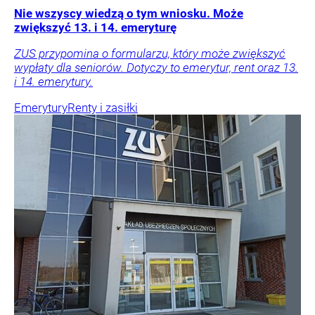
Nie wszyscy wiedzą o tym wniosku. Może
zwiększyć 13. i 14. emeryturę
ZUS przypomina o formularzu, który może zwiększyć
wypłaty dla seniorów. Dotyczy to emerytur, rent oraz 13.
i 14. emerytury.
Emerytury
Renty i zasiłki