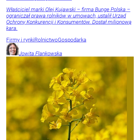
Właściciel marki Olej Kujawski – firma Bunge Polska –
ograniczał prawa rolników w umowach, ustalił Urząd
Ochrony Konkurencji i Konsumentów. Dostał milionową
kara.
Firmy i rynki
Rolnictwo
Gospodarka
Jowita
Flankowska