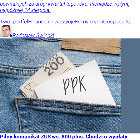
powitalnych za drugi kwartał tego roku. Pieniądze wpłyną
najpóźniej 14 sierpnia.
Twój portfel
Finanse i inwestycje
Firmy i rynki
Gospodarka
Radosław
Święcki
Pilny komunikat ZUS ws. 800 plus. Chodzi o wypłaty