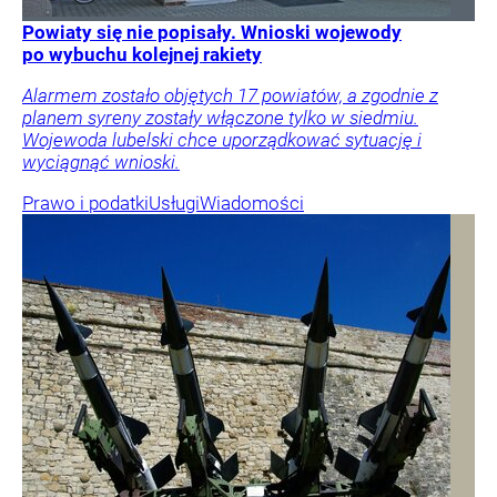
Powiaty się nie popisały. Wnioski wojewody
po wybuchu kolejnej rakiety
Alarmem zostało objętych 17 powiatów, a zgodnie z
planem syreny zostały włączone tylko w siedmiu.
Wojewoda lubelski chce uporządkować sytuację i
wyciągnąć wnioski.
Prawo i podatki
Usługi
Wiadomości