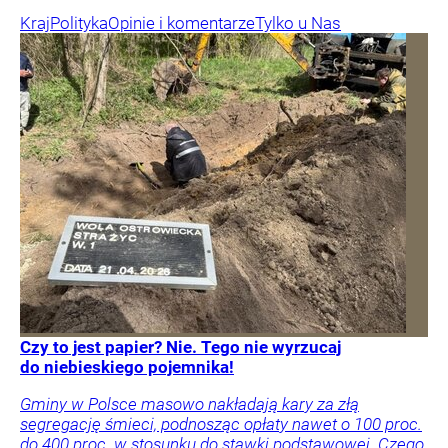
Kraj
Polityka
Opinie i komentarze
Tylko u Nas
Czy to jest papier? Nie. Tego nie wyrzucaj
do niebieskiego pojemnika!
Gminy w Polsce masowo nakładają kary za złą
segregację śmieci, podnosząc opłaty nawet o 100 proc.
do 400 proc. w stosunku do stawki podstawowej. Czego