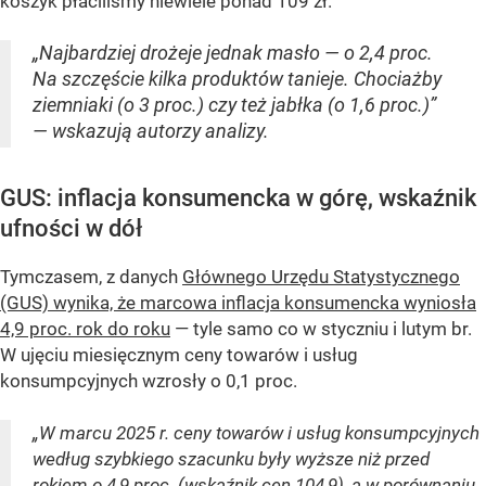
koszyk płaciliśmy niewiele ponad 109 zł.
„Najbardziej drożeje jednak masło — o 2,4 proc.
Na szczęście kilka produktów tanieje. Chociażby
ziemniaki (o 3 proc.) czy też jabłka (o 1,6 proc.)”
— wskazują autorzy analizy.
GUS: inflacja konsumencka w górę, wskaźnik
ufności w dół
Tymczasem, z danych
Głównego Urzędu Statystycznego
(GUS) wynika, że marcowa inflacja konsumencka wyniosła
4,9 proc. rok do roku
— tyle samo co w styczniu i lutym br.
W ujęciu miesięcznym ceny towarów i usług
konsumpcyjnych wzrosły o 0,1 proc.
„W marcu 2025 r. ceny towarów i usług konsumpcyjnych
według szybkiego szacunku były wyższe niż przed
rokiem o 4,9 proc. (wskaźnik cen 104,9), a w porównaniu