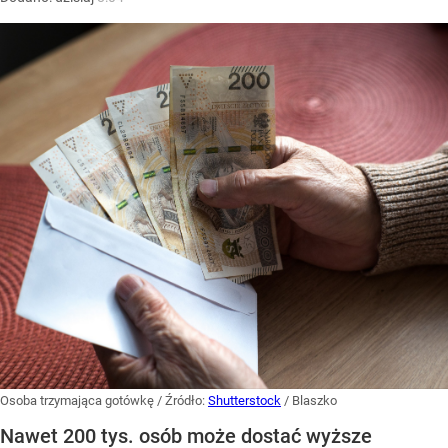
Osoba trzymająca gotówkę
/ Źródło:
Shutterstock
/
Blaszko
Nawet 200 tys. osób może dostać wyższe