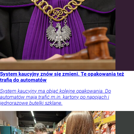
System kaucyjny znów się zmieni. Te opakowania też
trafią do automatów
System kaucyjny ma objąć kolejne opakowania. Do
automatów mają trafić m.in. kartony po napojach i
jednorazowe butelki szklane.