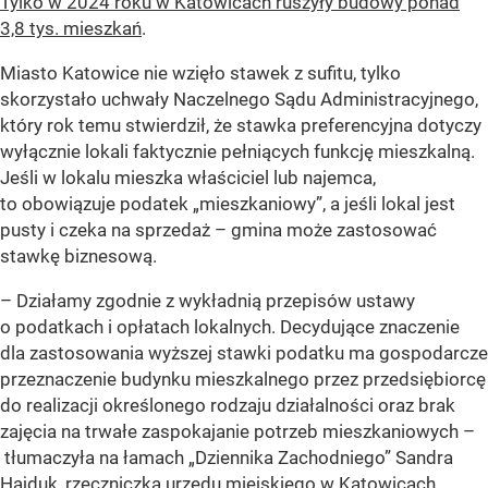
Tylko w 2024 roku w Katowicach ruszyły budowy ponad
3,8 tys. mieszkań
.
Miasto Katowice nie wzięło stawek z sufitu, tylko
skorzystało uchwały Naczelnego Sądu Administracyjnego,
który rok temu stwierdził, że stawka preferencyjna dotyczy
wyłącznie lokali faktycznie pełniących funkcję mieszkalną.
Jeśli w lokalu mieszka właściciel lub najemca,
to obowiązuje podatek „mieszkaniowy”, a jeśli lokal jest
pusty i czeka na sprzedaż – gmina może zastosować
stawkę biznesową.
– Działamy zgodnie z wykładnią przepisów ustawy
o podatkach i opłatach lokalnych. Decydujące znaczenie
dla zastosowania wyższej stawki podatku ma gospodarcze
przeznaczenie budynku mieszkalnego przez przedsiębiorcę
do realizacji określonego rodzaju działalności oraz brak
zajęcia na trwałe zaspokajanie potrzeb mieszkaniowych –
tłumaczyła na łamach „Dziennika Zachodniego” Sandra
Hajduk, rzeczniczka urzędu miejskiego w Katowicach.