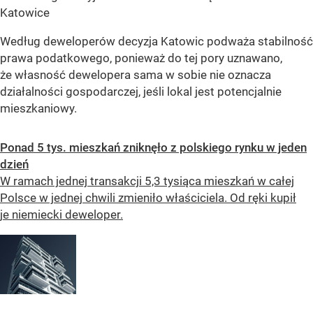
Katowice
Według deweloperów decyzja Katowic podważa stabilność
prawa podatkowego, ponieważ do tej pory uznawano,
że własność dewelopera sama w sobie nie oznacza
działalności gospodarczej, jeśli lokal jest potencjalnie
mieszkaniowy.
Ponad 5 tys. mieszkań zniknęło z polskiego rynku w jeden
dzień
W ramach jednej transakcji 5,3 tysiąca mieszkań w całej
Polsce w jednej chwili zmieniło właściciela. Od ręki kupił
je niemiecki deweloper.