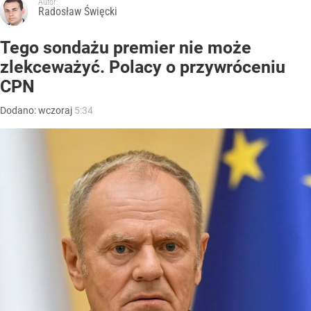
Autor:
Radosław Święcki
Tego sondażu premier nie może
zlekceważyć. Polacy o przywróceniu
CPN
Dodano:
wczoraj
5:34