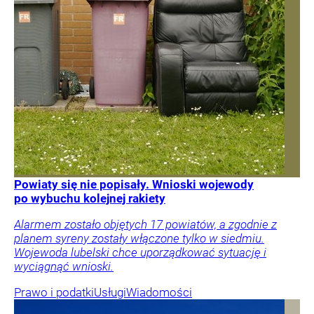
Powiaty się nie popisały. Wnioski wojewody
po wybuchu kolejnej rakiety
Alarmem zostało objętych 17 powiatów, a zgodnie z
planem syreny zostały włączone tylko w siedmiu.
Wojewoda lubelski chce uporządkować sytuację i
wyciągnąć wnioski.
Prawo i podatki
Usługi
Wiadomości