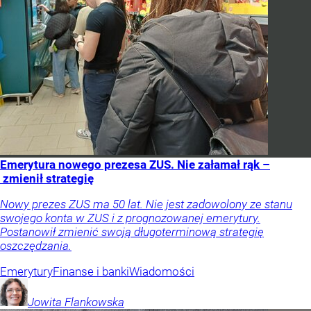
Emerytura nowego prezesa ZUS. Nie załamał rąk –
zmienił strategię
Nowy prezes ZUS ma 50 lat. Nie jest zadowolony ze stanu
swojego konta w ZUS i z prognozowanej emerytury.
Postanowił zmienić swoją długoterminową strategię
oszczędzania.
Emerytury
Finanse i banki
Wiadomości
Jowita
Flankowska