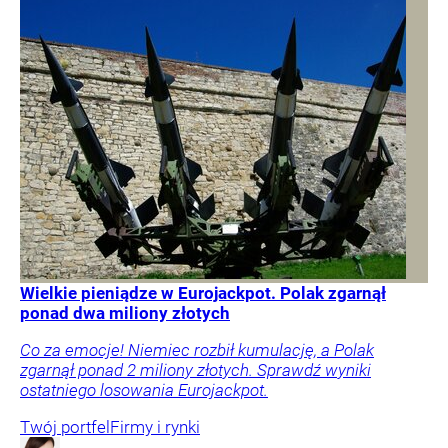
Wielkie pieniądze w Eurojackpot. Polak zgarnął
ponad dwa miliony złotych
Co za emocje! Niemiec rozbił kumulację, a Polak
zgarnął ponad 2 miliony złotych. Sprawdź wyniki
ostatniego losowania Eurojackpot.
Twój portfel
Firmy i rynki