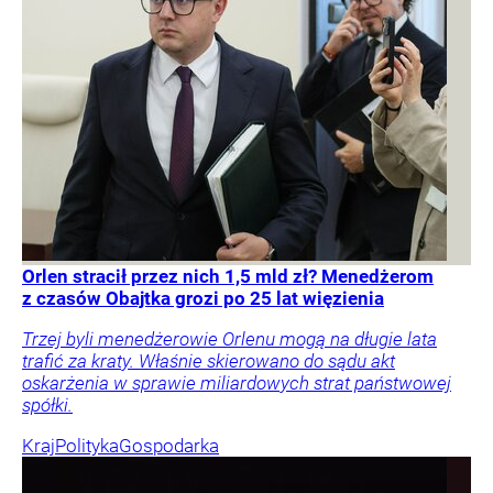
Orlen stracił przez nich 1,5 mld zł? Menedżerom
z czasów Obajtka grozi po 25 lat więzienia
Trzej byli menedżerowie Orlenu mogą na długie lata
trafić za kraty. Właśnie skierowano do sądu akt
oskarżenia w sprawie miliardowych strat państwowej
spółki.
Kraj
Polityka
Gospodarka