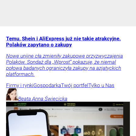
Temu, Shein i AliExpress już nie takie atrakcyjne.
Polaków zapytano o zakupy
Nowe unijne cła zmieniły zakupowe przyzwyczajenia
Polaków. Sondaż dla „Wprost” pokazuje, że niemal
połowa badanych ograniczyła zakupy na azjatyckich
platformach.
Firmy i rynki
Gospodarka
Twój portfel
Tylko u Nas
Beata Anna
Święcicka