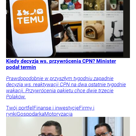
Kiedy decyzja ws. przywrócenia CPN? Minister
podał termin
Prawdopodobnie w przyszłym tygodniu zapadnie
decyzja ws. reaktywacji CPN na dwa ostatnie tygodnie
wakacji. Przywrócenia pakietu chce dwie trzecie
Polaków.
Twój portfel
Finanse i inwestycje
Firmy i
rynki
Gospodarka
Motoryzacja