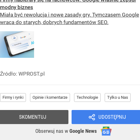
modny biznes
Miała być rewolucja i nowe zasady gry. Tymczasem Google
wraca do starych, dobrych fundamentów SEO.
Źródło:
WPROST.pl
Firmy i rynki
Opinie i komentarze
Technologie
Tylko u Nas
SKOMENTUJ
UDOSTĘPNIJ
Obserwuj nas
w
Google News