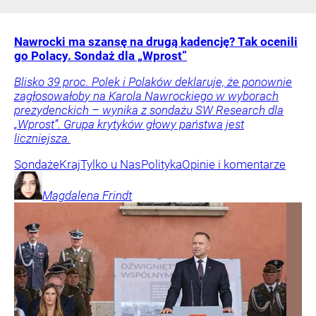
Nawrocki ma szansę na drugą kadencję? Tak ocenili
go Polacy. Sondaż dla „Wprost”
Blisko 39 proc. Polek i Polaków deklaruje, że ponownie
zagłosowałoby na Karola Nawrockiego w wyborach
prezydenckich – wynika z sondażu SW Research dla
„Wprost”. Grupa krytyków głowy państwa jest
liczniejsza.
Sondaże
Kraj
Tylko u Nas
Polityka
Opinie i komentarze
Magdalena
Frindt