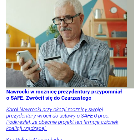
Nawrocki w rocznicę prezydentury przypomniał
o SAFE. Zwrócił się do Czarzastego
Karol Nawrocki przy okazji rocznicy swojej
prezydentury wrócił do ustawy o SAFE 0 proc.
Podkreślał, że obecnie projekt ten firmuje członek
koalicji rządzącej.
Kraj
Polityka
Gospodarka