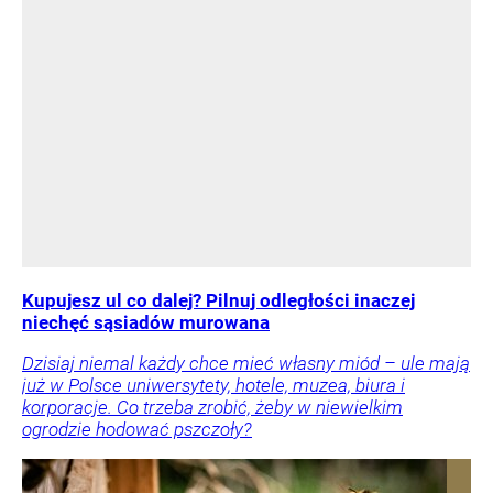
Kupujesz ul co dalej? Pilnuj odległości inaczej
niechęć sąsiadów murowana
Dzisiaj niemal każdy chce mieć własny miód – ule mają
już w Polsce uniwersytety, hotele, muzea, biura i
korporacje. Co trzeba zrobić, żeby w niewielkim
ogrodzie hodować pszczoły?