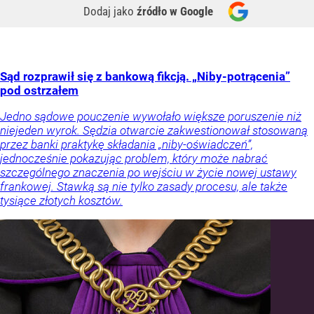
Dodaj jako
źródło w Google
Sąd rozprawił się z bankową fikcją. „Niby-potrącenia”
pod ostrzałem
Jedno sądowe pouczenie wywołało większe poruszenie niż
niejeden wyrok. Sędzia otwarcie zakwestionował stosowaną
przez banki praktykę składania „niby-oświadczeń”,
jednocześnie pokazując problem, który może nabrać
szczególnego znaczenia po wejściu w życie nowej ustawy
frankowej. Stawką są nie tylko zasady procesu, ale także
tysiące złotych kosztów.