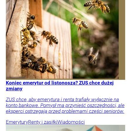
Koniec emerytur od listonosza? ZUS chce dużej
zmiany
ZUS chce, aby emerytura i renta trafiały wyłącznie na
konto bankowe. Pomysł ma przynieść oszczędności, ale
eksperci ostrzegają przed problemami części seniorów.
Emerytury
Renty i zasiłki
Wiadomości