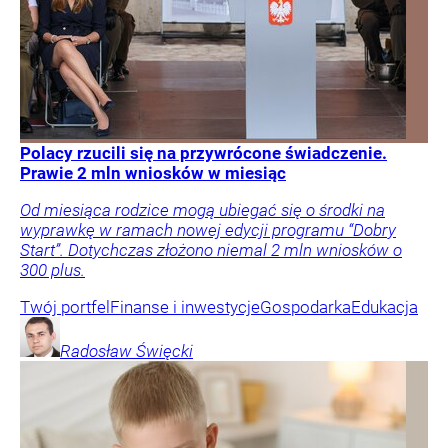
Polacy rzucili się na przywrócone świadczenie.
Prawie 2 mln wniosków w miesiąc
Od miesiąca rodzice mogą ubiegać się o środki na
wyprawkę w ramach nowej edycji programu “Dobry
Start”. Dotychczas złożono niemal 2 mln wniosków o
300 plus.
Twój portfel
Finanse i inwestycje
Gospodarka
Edukacja
Radosław
Święcki