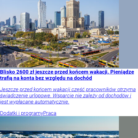
Blisko 2600 zł jeszcze przed końcem wakacji. Pieniądze
trafią na konta bez względu na dochód
Jeszcze przed końcem wakacji część pracowników otrzyma
świadczenie urlopowe. Wsparcie nie zależy od dochodów i
jest wypłacane automatycznie.
Dodatki i programy
Praca