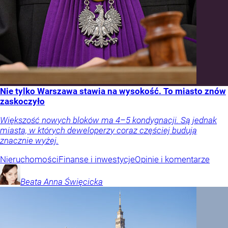
Nie tylko Warszawa stawia na wysokość. To miasto znów
zaskoczyło
Większość nowych bloków ma 4–5 kondygnacji. Są jednak
miasta, w których deweloperzy coraz częściej budują
znacznie wyżej.
Nieruchomości
Finanse i inwestycje
Opinie i komentarze
Beata Anna
Święcicka