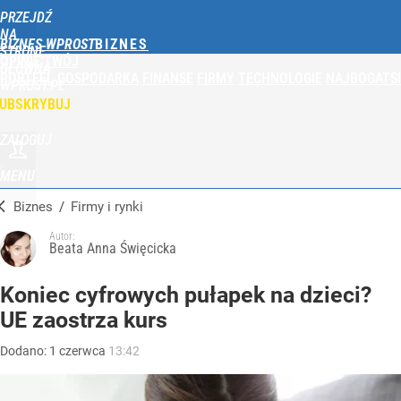
PRZEJDŹ
NA
BIZNES WPROST
STRONĘ
OPINIE
TWÓJ
GŁÓWNĄ
PORTFEL
GOSPODARKA
FINANSE
FIRMY
TECHNOLOGIE
NAJBOGATSI
WPROST.PL
UBSKRYBUJ
ZALOGUJ
MENU
Biznes
/
Firmy i rynki
Autor:
Beata Anna Święcicka
Koniec cyfrowych pułapek na dzieci?
UE zaostrza kurs
Dodano:
1
czerwca
13:42