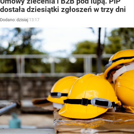
Umowy zlecenia i B2B pod lupą. PIP
dostała dziesiątki zgłoszeń w trzy dni
Dodano:
dzisiaj
13:17