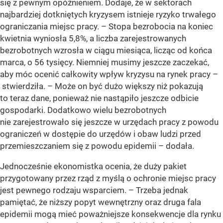
się z pewnym opóźnieniem. Dodaje, że w sektorach
najbardziej dotkniętych kryzysem istnieje ryzyko trwałego
ograniczania miejsc pracy. – Stopa bezrobocia na koniec
kwietnia wyniosła 5,8%, a liczba zarejestrowanych
bezrobotnych wzrosła w ciągu miesiąca, licząc od końca
marca, o 56 tysięcy. Niemniej musimy jeszcze zaczekać,
aby móc ocenić całkowity wpływ kryzysu na rynek pracy –
stwierdziła. – Może on być dużo większy niż pokazują
to teraz dane, ponieważ nie nastąpiło jeszcze odbicie
gospodarki. Dodatkowo wielu bezrobotnych
nie zarejestrowało się jeszcze w urzędach pracy z powodu
ograniczeń w dostępie do urzędów i obaw ludzi przed
przemieszczaniem się z powodu epidemii – dodała.
Jednocześnie ekonomistka ocenia, że duży pakiet
przygotowany przez rząd z myślą o ochronie miejsc pracy
jest pewnego rodzaju wsparciem. – Trzeba jednak
pamiętać, że niższy popyt wewnętrzny oraz druga fala
epidemii mogą mieć poważniejsze konsekwencje dla rynku