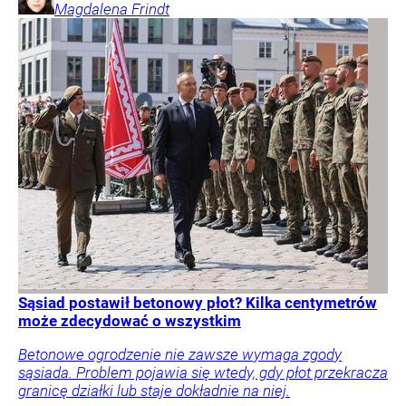
Magdalena
Frindt
Sąsiad postawił betonowy płot? Kilka centymetrów
może zdecydować o wszystkim
Betonowe ogrodzenie nie zawsze wymaga zgody
sąsiada. Problem pojawia się wtedy, gdy płot przekracza
granicę działki lub staje dokładnie na niej.