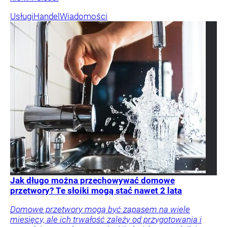
Usługi
Handel
Wiadomości
Jak długo można przechowywać domowe
przetwory? Te słoiki mogą stać nawet 2 lata
Domowe przetwory mogą być zapasem na wiele
miesięcy, ale ich trwałość zależy od przygotowania i