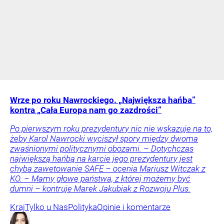
Wrze po roku Nawrockiego. „Największa hańba”
kontra „Cała Europa nam go zazdrości”
Po pierwszym roku prezydentury nic nie wskazuje na to,
żeby Karol Nawrocki wyciszył spory między dwoma
zwaśnionymi politycznymi obozami. – Dotychczas
największą hańbą na karcie jego prezydentury jest
chyba zawetowanie SAFE – ocenia Mariusz Witczak z
KO. – Mamy głowę państwa, z której możemy być
dumni – kontruje Marek Jakubiak z Rozwoju Plus.
Kraj
Tylko u Nas
Polityka
Opinie i komentarze