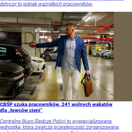
dotyczy to jednak wszystkich pracowników.
CBŚP szuka pracowników. 241 wolnych wakatów
dla „łowców cieni”
Centralne Biuro Śledcze Policji to wyspecjalizowana
jednostka, która zwalcza przestępczość zorganizowaną,