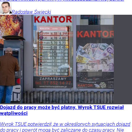
Radosław
Święcki
Dojazd do pracy może być płatny. Wyrok TSUE rozwiał
wątpliwości
Wyrok TSUE potwierdził, że w określonych sytuacjach dojazd
do pracy i powrót mogą być zaliczane do czasu pracy. Nie