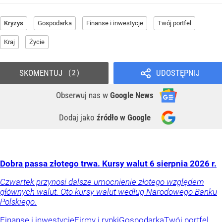
Kryzys
Gospodarka
Finanse i inwestycje
Twój portfel
Kraj
Życie
SKOMENTUJ
UDOSTĘPNIJ
2
Obserwuj nas
w
Google News
Dodaj jako
źródło w Google
Dobra passa złotego trwa. Kursy walut 6 sierpnia 2026 r.
Czwartek przynosi dalsze umocnienie złotego względem
głównych walut. Oto kursy walut według Narodowego Banku
Polskiego.
Finanse i inwestycje
Firmy i rynki
Gospodarka
Twój portfel