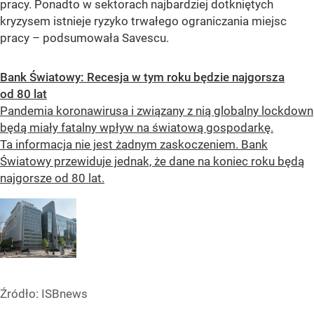
pracy. Ponadto w sektorach najbardziej dotkniętych
kryzysem istnieje ryzyko trwałego ograniczania miejsc
pracy – podsumowała Savescu.
Bank Światowy: Recesja w tym roku będzie najgorsza
od 80 lat
Pandemia koronawirusa i związany z nią globalny lockdown
będą miały fatalny wpływ na światową gospodarkę.
Ta informacja nie jest żadnym zaskoczeniem. Bank
Światowy przewiduje jednak, że dane na koniec roku będą
najgorsze od 80 lat.
Źródło:
ISBnews