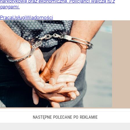
narkotykową oraz ekonomiczną. Policjanci walczą tu z
gangami.
Praca
Usługi
Wiadomości