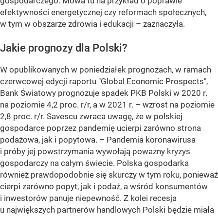
gospodarczego. Mowa tu na przykład o poprawie
efektywności energetycznej czy reformach społecznych,
w tym w obszarze zdrowia i edukacji – zaznaczyła.
Jakie prognozy dla Polski?
W opublikowanych w poniedziałek prognozach, w ramach
czerwcowej edycji raportu "Global Economic Prospects",
Bank Światowy prognozuje spadek PKB Polski w 2020 r.
na poziomie 4,2 proc. r/r, a w 2021 r. – wzrost na poziomie
2,8 proc. r/r. Savescu zwraca uwagę, że w polskiej
gospodarce poprzez pandemię ucierpi zarówno strona
podażowa, jak i popytowa. – Pandemia koronawirusa
i próby jej powstrzymania wywołają poważny kryzys
gospodarczy na całym świecie. Polska gospodarka
również prawdopodobnie się skurczy w tym roku, ponieważ
cierpi zarówno popyt, jak i podaż, a wśród konsumentów
i inwestorów panuje niepewność. Z kolei recesja
u największych partnerów handlowych Polski będzie miała