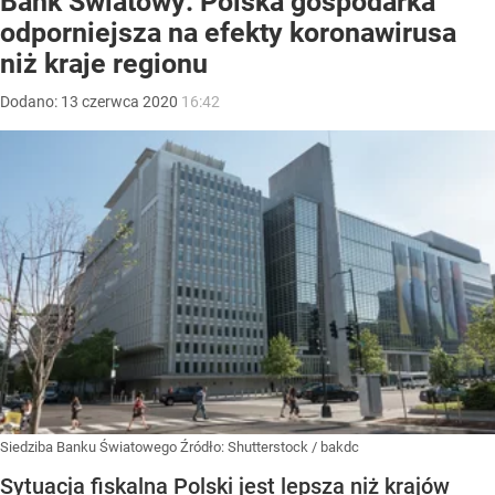
Bank Światowy: Polska gospodarka
odporniejsza na efekty koronawirusa
niż kraje regionu
Dodano:
13
czerwca
2020
16:42
Siedziba Banku Światowego
Źródło:
Shutterstock
/
bakdc
Sytuacja fiskalna Polski jest lepsza niż krajów