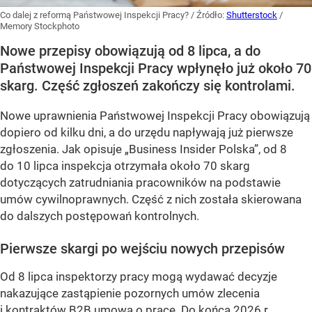
Co dalej z reformą Państwowej Inspekcji Pracy?
/ Źródło:
Shutterstock
/
Memory Stockphoto
Nowe przepisy obowiązują od 8 lipca, a do
Państwowej Inspekcji Pracy wpłynęło już około 70
skarg. Część zgłoszeń zakończy się kontrolami.
Nowe uprawnienia Państwowej Inspekcji Pracy obowiązują
dopiero od kilku dni, a do urzędu napływają już pierwsze
zgłoszenia. Jak opisuje „Business Insider Polska”, od 8
do 10 lipca inspekcja otrzymała około 70 skarg
dotyczących zatrudniania pracowników na podstawie
umów cywilnoprawnych. Część z nich została skierowana
do dalszych postępowań kontrolnych.
Pierwsze skargi po wejściu nowych przepisów
Od 8 lipca inspektorzy pracy mogą wydawać decyzje
nakazujące zastąpienie pozornych umów zlecenia
i kontraktów B2B umową o pracę. Do końca 2026 r.