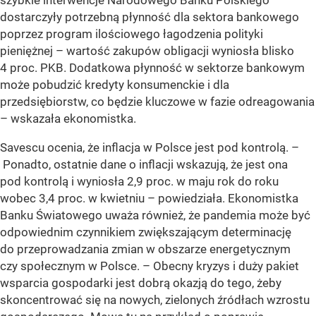
szybkie interwencje Narodowego Banku Polskiego
dostarczyły potrzebną płynność dla sektora bankowego
poprzez program ilościowego łagodzenia polityki
pieniężnej – wartość zakupów obligacji wyniosła blisko
4 proc. PKB. Dodatkowa płynność w sektorze bankowym
może pobudzić kredyty konsumenckie i dla
przedsiębiorstw, co będzie kluczowe w fazie odreagowania
– wskazała ekonomistka.
Savescu ocenia, że inflacja w Polsce jest pod kontrolą. –
Ponadto, ostatnie dane o inflacji wskazują, że jest ona
pod kontrolą i wyniosła 2,9 proc. w maju rok do roku
wobec 3,4 proc. w kwietniu – powiedziała. Ekonomistka
Banku Światowego uważa również, że pandemia może być
odpowiednim czynnikiem zwiększającym determinację
do przeprowadzania zmian w obszarze energetycznym
czy społecznym w Polsce. – Obecny kryzys i duży pakiet
wsparcia gospodarki jest dobrą okazją do tego, żeby
skoncentrować się na nowych, zielonych źródłach wzrostu