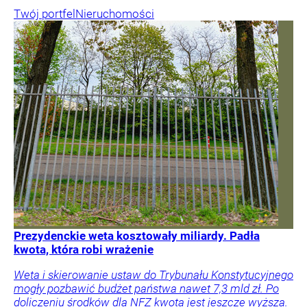
Twój portfel
Nieruchomości
Prezydenckie weta kosztowały miliardy. Padła
kwota, która robi wrażenie
Weta i skierowanie ustaw do Trybunału Konstytucyjnego
mogły pozbawić budżet państwa nawet 7,3 mld zł. Po
doliczeniu środków dla NFZ kwota jest jeszcze wyższa.