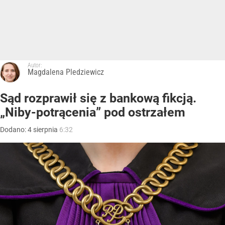
Autor:
Magdalena Pledziewicz
Sąd rozprawił się z bankową fikcją.
„Niby-potrącenia” pod ostrzałem
Dodano:
4
sierpnia
6:32