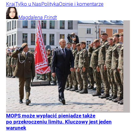
Kraj
Tylko u Nas
Polityka
Opinie i komentarze
Magdalena
Frindt
MOPS może wypłacić pieniądze także
po przekroczeniu limitu. Kluczowy jest jeden
warunek