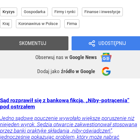
Kryzys
Gospodarka
Firmy i rynki
Finanse i inwestycje
Kraj
Koronawirus w Polsce
Firma
SKOMENTUJ
UDOSTĘPNIJ
Obserwuj nas
w
Google News
Dodaj jako
źródło w Google
Sąd rozprawił się z bankową fikcją. „Niby-potrącenia”
pod ostrzałem
Jedno sądowe pouczenie wywołało większe poruszenie niż
niejeden wyrok. Sędzia otwarcie zakwestionował stosowaną
przez banki praktykę składania „niby-oświadczeń”,
jednocześnie pokazując problem, który może nabrać