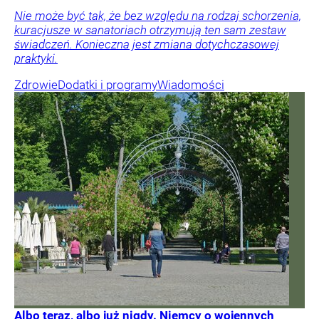
Nie może być tak, że bez względu na rodzaj schorzenia,
kuracjusze w sanatoriach otrzymują ten sam zestaw
świadczeń. Konieczna jest zmiana dotychczasowej
praktyki.
Zdrowie
Dodatki i programy
Wiadomości
Albo teraz, albo już nigdy. Niemcy o wojennych