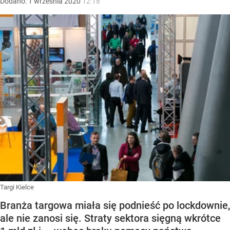
Dodano:
1
września
2020
12:18
Targi Kielce
Branża targowa miała się podnieść po lockdownie,
ale nie zanosi się. Straty sektora sięgną wkrótce