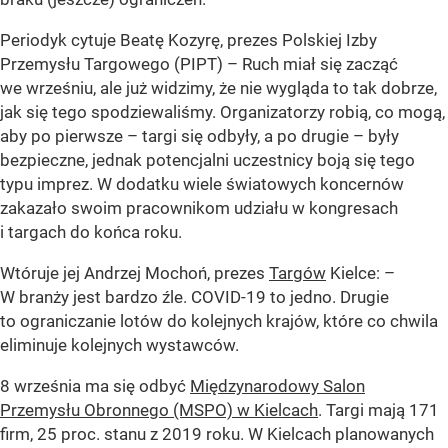
Periodyk cytuje Beatę Kozyrę, prezes Polskiej Izby
Przemysłu Targowego (PIPT)
– Ruch miał się zacząć
we wrześniu, ale już widzimy, że nie wygląda to tak dobrze,
jak się tego spodziewaliśmy. Organizatorzy robią, co mogą,
aby po pierwsze – targi się odbyły, a po drugie – były
bezpieczne, jednak potencjalni uczestnicy boją się tego
typu imprez. W dodatku wiele światowych koncernów
zakazało swoim pracownikom udziału w kongresach
i targach do końca roku.
Wtóruje jej Andrzej Mochoń, prezes
Targów
Kielce:
–
W branży jest bardzo źle. COVID-19 to jedno. Drugie
to ograniczanie lotów do kolejnych krajów, które co chwila
eliminuje kolejnych wystawców.
8 września ma się odbyć
Międzynarodowy Salon
Przemysłu Obronnego (MSPO) w Kielcach
. Targi mają 171
firm, 25 proc. stanu z 2019 roku. W Kielcach planowanych