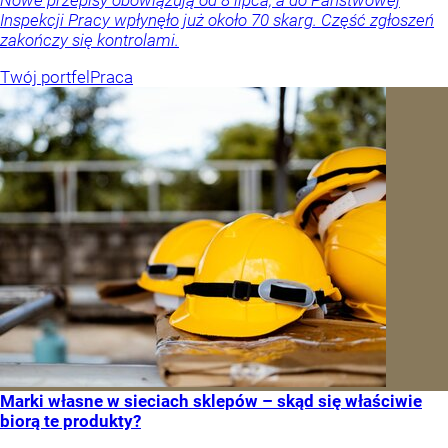
Nowe przepisy obowiązują od 8 lipca, a do Państwowej
Inspekcji Pracy wpłynęło już około 70 skarg. Część zgłoszeń
zakończy się kontrolami.
Twój portfel
Praca
Marki własne w sieciach sklepów – skąd się właściwie
biorą te produkty?