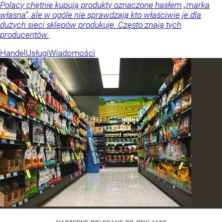
Polacy chętnie kupują produkty oznaczone hasłem „marka
własna”, ale w ogóle nie sprawdzają kto właściwie je dla
dużych sieci sklepów produkuje. Często znają tych
producentów.
Handel
Usługi
Wiadomości