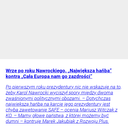
Wrze po roku Nawrockiego. „Największa hańba”
kontra „Cała Europa nam go zazdrości”
Po pierwszym roku prezydentury nic nie wskazuje na to,
żeby Karol Nawrocki wyciszył spory między dwoma
zwaśnionymi politycznymi obozami. – Dotychczas
największą hańbą na karcie jego prezydentury jest
chyba zawetowanie SAFE – ocenia Mariusz Witczak z
KO. – Mamy głowę państwa, z której możemy być
dumni – kontruje Marek Jakubiak z Rozwoju Plus.