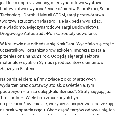
jest kilka imprez z wiosny, międzynarodowa wystawa
budownictwa i wyposażenia kościołów SacroExpo, Salon
Technologii Obróbki Metali STOM, targi przetwórstwa
tworzyw sztucznych PlastPol, ale jak będą wyglądać,
nie wiadomo. Międzynarodowe Targi Budownictwa
Drogowego Autostrada-Polska zostały odwołane.
W Krakowie nie odbędzie się KrakDent. Wycofało się część
uczestników i organizatorów szkoleń. Impreza została
przeniesiona na 2021 rok. Odbędą się targi sektora
materiałów sypkich Symas i producentów elementów
złącznych Fastener.
Najbardziej cierpią firmy żyjące z okołotargowych
wydarzeń oraz dostawcy stoisk, oświetlenia, tym
podobnych – pisze dalej „Puls Biznesu”. Straty sięgają już
1 miliarda zł. Wiele firm zmuszonych było
do przebranżowienia się, wszyscy zaangażowani narzekają
na brak wsparcia rządu. Choć część targów odbywa się, ich