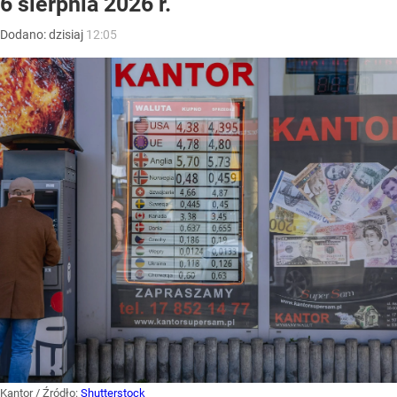
6 sierpnia 2026 r.
Dodano:
dzisiaj
12:05
Kantor
/ Źródło:
Shutterstock