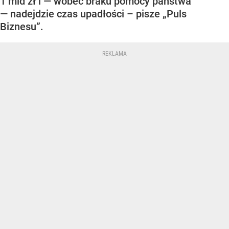
1 mld zł i — wobec braku pomocy państwa
— nadejdzie czas upadłości – pisze „Puls
Biznesu”.