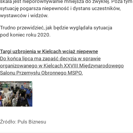
skala jest nieporównywalnie mniejsza do zwykłej. Poza tym
sytuację pogarsza niepewność i dystans uczestników,
wystawców i widzów.
Trudno przewidzieć, jak będzie wyglądała sytuacja
pod koniec roku 2020.
Targi uzbrojenia w Kielcach wciąż niepewne
Do końca lipca ma zapaść decyzja w sprawie
organizowanego w Kielcach XXVIII Międzynarodowego
Salonu Przemysłu Obronnego MSPO.
Źródło:
Puls Biznesu