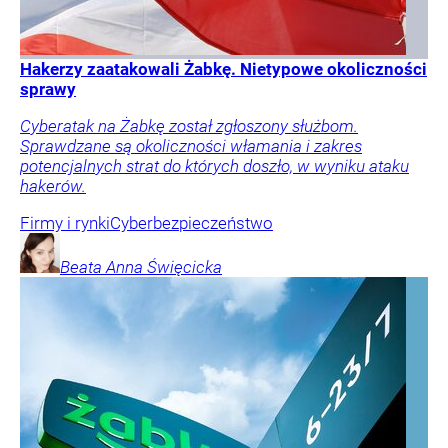
Hakerzy zaatakowali Żabkę. Nietypowe okoliczności
sprawy
Cyberatak na Żabkę został zgłoszony służbom.
Sprawdzane są okoliczności włamania i zakres
potencjalnych strat do których doszło, w wyniku ataku
hakerów.
Firmy i rynki
Cyberbezpieczeństwo
Beata Anna
Święcicka