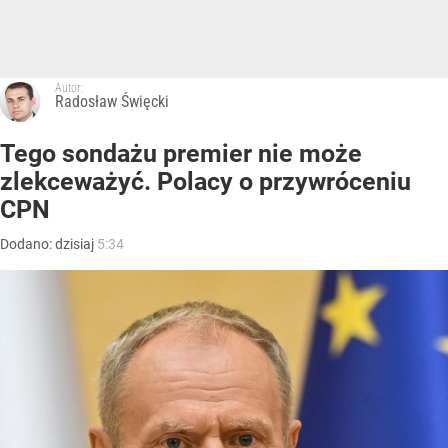
Autor:
Radosław Święcki
Tego sondażu premier nie może
zlekceważyć. Polacy o przywróceniu
CPN
Dodano:
dzisiaj
5:34