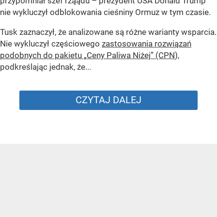
przypomniał szef rząądu – prezydent USA Donald Trump
nie wykluczył odblokowania cieśniny Ormuz w tym czasie.
Tusk zaznaczył, że analizowane są różne warianty wsparcia.
Nie wykluczył częściowego
zastosowania rozwiązań
podobnych do pakietu „Ceny Paliwa Niżej” (CPN
),
podkreślając jednak, że...
CZYTAJ DALEJ