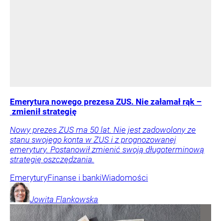
Emerytura nowego prezesa ZUS. Nie załamał rąk –
zmienił strategię
Nowy prezes ZUS ma 50 lat. Nie jest zadowolony ze
stanu swojego konta w ZUS i z prognozowanej
emerytury. Postanowił zmienić swoją długoterminową
strategię oszczędzania.
Emerytury
Finanse i banki
Wiadomości
Jowita
Flankowska