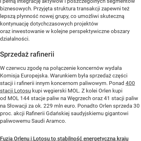
i pełną integrację aktywów i poszczególnych segmentów
biznesowych. Przyjęta struktura transakcji zapewni też
lepszą płynność nowej grupy, co umożliwi skuteczną
kontynuację dotychczasowych projektów
oraz inwestowanie w kolejne perspektywiczne obszary
działalności.
Sprzedaż rafinerii
W czerwcu zgodę na połączenie koncernów wydała
Komisja Europejska. Warunkiem była sprzedaż części
stacji i rafinerii innym koncernom paliwowym. Ponad
400
stacji Lotosu
kupi węgierski MOL. Z kolei Orlen kupi
od MOL 144 stacje paliw na Węgrzech oraz 41 stacji paliw
na Słowacji za ok. 229 mln euro. Ponadto Orlen sprzeda 30
proc. akcji Rafinerii Gdańskiej saudyjskiemu gigantowi
paliwowemu Saudi Aramco.
Fuzja Orlenu i Lotosu to stabilność energetyczna kraju