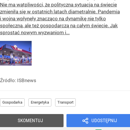
Nie ma wątpliwości, że polityczna sytuacja na świecie
zmieniła się w ostatnich latach diametralnie. Pandemia
i wojna wpłynęły znacząco na dynamikę nie tylko
społeczną, ale też gospodarczą na całym świecie. Jak
sprostać nowym wyzwaniom i...
Źródło:
ISBnews
Gospodarka
Energetyka
Transport
SKOMENTUJ
UDOSTĘPNIJ