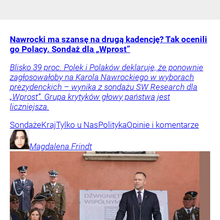
Nawrocki ma szansę na drugą kadencję? Tak ocenili
go Polacy. Sondaż dla „Wprost”
Blisko 39 proc. Polek i Polaków deklaruje, że ponownie
zagłosowałoby na Karola Nawrockiego w wyborach
prezydenckich – wynika z sondażu SW Research dla
„Wprost”. Grupa krytyków głowy państwa jest
liczniejsza.
Sondaże
Kraj
Tylko u Nas
Polityka
Opinie i komentarze
Magdalena
Frindt