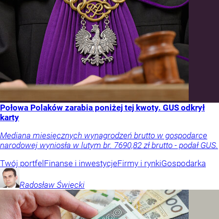
Połowa Polaków zarabia poniżej tej kwoty. GUS odkrył
karty
Mediana miesięcznych wynagrodzeń brutto w gospodarce
narodowej wyniosła w lutym br. 7690,82 zł brutto - podał GUS.
Twój portfel
Finanse i inwestycje
Firmy i rynki
Gospodarka
Radosław
Święcki