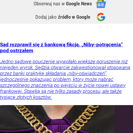
Obserwuj nas
w
Google News
Dodaj jako
źródło w Google
Sąd rozprawił się z bankową fikcją. „Niby-potrącenia”
pod ostrzałem
Jedno sądowe pouczenie wywołało większe poruszenie niż
niejeden wyrok. Sędzia otwarcie zakwestionował stosowaną
przez banki praktykę składania „niby-oświadczeń”,
jednocześnie pokazując problem, który może nabrać
szczególnego znaczenia po wejściu w życie nowej ustawy
frankowej. Stawką są nie tylko zasady procesu, ale także
tysiące złotych kosztów.