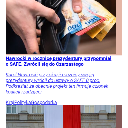
Nawrocki w rocznicę prezydentury przypomniał
o SAFE. Zwrócił się do Czarzastego
Karol Nawrocki przy okazji rocznicy swojej
prezydentury wrócił do ustawy o SAFE 0 proc.
Podkreślał, że obecnie projekt ten firmuje członek
koalicji rządzącej.
Kraj
Polityka
Gospodarka