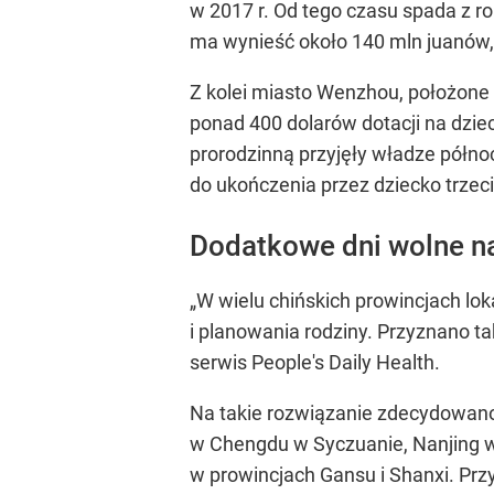
w 2017 r. Od tego czasu spada z ro
ma wynieść około 140 mln juanów, 
Z kolei miasto Wenzhou, położone 
ponad 400 dolarów dotacji na dzie
prorodzinną przyjęły władze półn
do ukończenia przez dziecko trzec
Dodatkowe dni wolne n
„W wielu chińskich prowincjach lo
i planowania rodziny. Przyznano t
serwis People's Daily Health.
Na takie rozwiązanie zdecydowano
w Chengdu w Syczuanie, Nanjing w J
w prowincjach Gansu i Shanxi. Pr