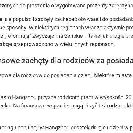
zeczonych do proszenia o wygórowane prezenty zaręczyn
j się populacji zaczęły zachęcać obywateli do posiadania
ne sposoby. W niektórych regionach władze aktywnie pro
ze „reformują” zwyczaje małżeńskie – takie jak drogie 
e akcje przeprowadzono w wielu innych regionach.
nsowe zachęty dla rodziców za posiada
we dla rodziców do posiadania dzieci. Niektóre miasta 
asto Hangzhou przyzna rodzicom grant w wysokości 20 tys.
iecko. Na finansowe wsparcie mogą liczyć też rodzice, kt
ingu populacji w Hangzhou odsetek drugich dzieci w pop