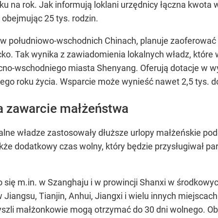
ku na rok. Jak informują loklani urzędnicy łączna kwota
obejmując 25 tys. rodzin.
w południowo-wschodnich Chinach, planuje zaoferować p
cko. Tak wynika z zawiadomienia lokalnych władz, które 
ocno-wschodniego miasta Shenyang. Oferują dotacje w w
iego roku życia. Wsparcie może wynieść nawet 2,5 tys. d
a zawarcie małżeństwa
kalne władze zastosowały dłuższe urlopy małżeńskie po
akże dodatkowy czas wolny, który będzie przysługiwał 
 się m.in. w Szanghaju i w prowincji Shanxi w środkow
iangsu, Tianjin, Anhui, Jiangxi i wielu innych miejscach
zyszli małżonkowie mogą otrzymać do 30 dni wolnego. O