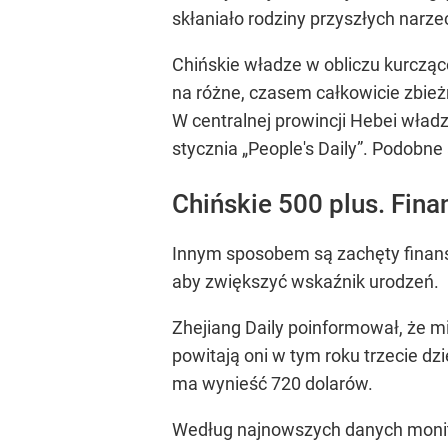
skłaniało rodziny przyszłych nar
Chińskie władze w obliczu kurczące
na różne, czasem całkowicie zbież
W centralnej prowincji Hebei wład
stycznia „People's Daily”. Podobn
Chińskie 500 plus. Fina
Innym sposobem są zachęty finanso
aby zwiększyć wskaźnik urodzeń.
Zhejiang Daily poinformował, że mi
powitają oni w tym roku trzecie dz
ma wynieść 720 dolarów.
Według najnowszych danych monitor