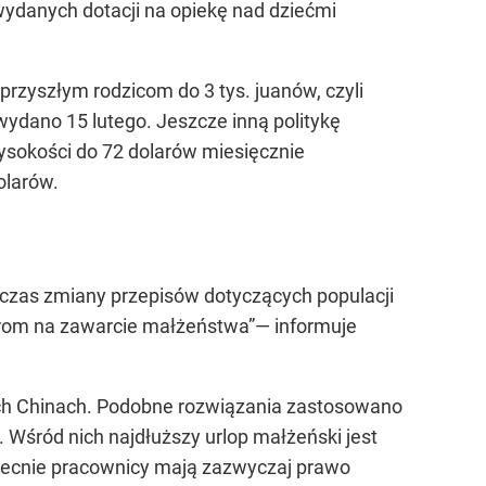
 wydanych dotacji na opiekę nad dziećmi
rzyszłym rodzicom do 3 tys. juanów, czyli
wydano 15 lutego. Jeszcze inną politykę
ysokości do 72 dolarów miesięcznie
olarów.
dczas zmiany przepisów dotyczących populacji
parom na zawarcie małżeństwa”— informuje
ych Chinach. Podobne rozwiązania zastosowano
. Wśród nich najdłuższy urlop małżeński jest
becnie pracownicy mają zazwyczaj prawo