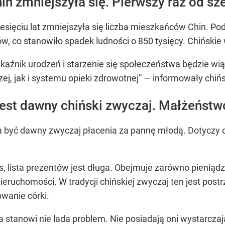
n zmniejszyła się. Pierwszy raz od sz
esięciu lat zmniejszyła się liczba mieszkańców Chin. Po
w, co stanowiło spadek ludności o 850 tysięcy. Chińskie
aźnik urodzeń i starzenie się społeczeństwa będzie w
zej, jak i systemu opieki zdrowotnej” — informowały chiń
st dawny chiński zwyczaj. Małżeństwo
 ma być dawny zwyczaj płacenia za pannę młodą. Dotycz
 lista prezentów jest długa. Obejmuje zarówno pieniądze
nieruchomości. W tradycji chińskiej zwyczaj ten jest p
owanie córki.
 stanowi nie lada problem. Nie posiadają oni wystarczaj