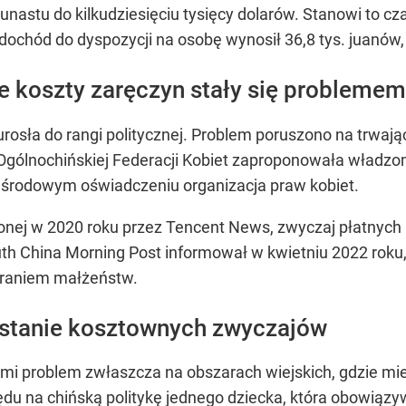
kunastu do kilkudziesięciu tysięcy dolarów. Stanowi to c
ochód do dyspozycji na osobę wynosił 36,8 tys. juanów, 
e koszty zaręczyn stały się problemem
urosła do rangi politycznej. Problem poruszono na trw
Ogólnochińskiej Federacji Kobiet zaproponowała władzom
środowym oświadczeniu organizacja praw kobiet.
onej w 2020 roku przez Tencent News, zwyczaj płatnych
th China Morning Post informował w kwietniu 2022 roku,
eraniem małżeństw.
stanie kosztownych zwyczajów
mi problem zwłaszcza na obszarach wiejskich, gdzie mie
du na chińską politykę jednego dziecka, która obowiązyw