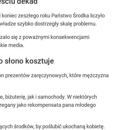
eściu dekad
d koniec zeszłego roku Państwo Środka liczyło
 władze szybko dostrzegły skalę problemu.
iązało się z poważnymi konsekwencjami
skie media.
 słono kosztuje
y on prezentów zaręczynowych, które mężczyzna
, biżuterię, jak i samochody. W niektórych
ostrzegany jako rekompensata pana młodego
ących środków, by poślubić ukochaną kobietę.