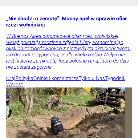
„Nie chodzi o zemstę”. Mocny apel w sprawie ofiar
rzezi wołyńskiej
W Buenos Aires potomkowie ofiar rzezi wołyńskiej
wciąż pokazują rodzinne zdjęcia i listy, wspominając
bliskich zamordowanych z niezwykłym okrucieństwem.
Ich dramat przypomina, że dla wielu rodzin Wołyń nie
jest historią zamkniętą, lecz bolesną raną, która do dziś
nie została zagojona.
Kraj
Polityka
Opinie i komentarze
Tylko u Nas
Tygodnik
Wprost