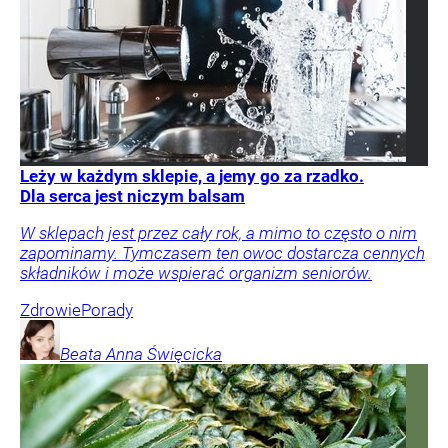
Leży w każdym sklepie, a jemy go za rzadko.
Dla serca jest niczym balsam
W sklepach jest przez cały rok, a mimo to często o nim
zapominamy. Tymczasem ten owoc dostarcza cennych
składników i może wspierać organizm seniorów.
Zdrowie
Porady
Beata Anna
Święcicka