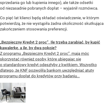
sprzedania go lub kupienia innego), ale także odsetki
od niezasadnie pobranych dopłat – wyjaśnił rozmówca.
Co pięć lat klienci będą składać oświadczenie, w którym
potwierdzą, że nie wystąpiła żadna okoliczność skutkująca
zakończeniem stosowania preferencji.
„Bezpieczny Kredyt 2 proc”. Ile trzeba zarabiać, by kupić
kawalerkę, a ile, by dwa pokoje?
Z programu „Bezpieczny Kredyt 2 proc”. mają móc
skorzystać również osoby, które ubiegając się
o standardowy kredyt odeszłyby z kwitkiem. Wszystko
dlatego, że KNF pozwoliła bankom uwzględniać atuty
programu dopłat do kredytów przy badaniu...