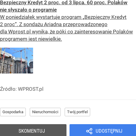
Bezpieczny Kredyt 2 proc. od 3 lipca. 60 proc. Polaków
nie słyszało o programie
W poniedziałek wystartuje program „Bezpieczny Kredyt
2 proc”. Z sondażu Ariadna przeprowadzonego
dla Wprost.pl wynika, że póki co zainteresowanie Polaków
programem jest niewielkie.
Źródło:
WPROST.pl
Gospodarka
Nieruchomości
Twój portfel
SKOMENTUJ
UDOSTĘPNIJ