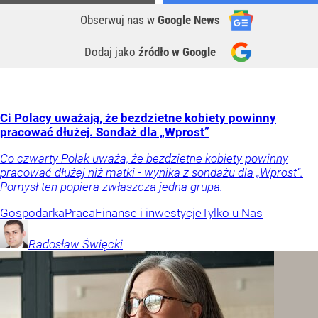
Obserwuj nas
w
Google News
Dodaj jako
źródło w Google
Ci Polacy uważają, że bezdzietne kobiety powinny
pracować dłużej. Sondaż dla „Wprost”
Co czwarty Polak uważa, że bezdzietne kobiety powinny
pracować dłużej niż matki - wynika z sondażu dla „Wprost”.
Pomysł ten popiera zwłaszcza jedna grupa.
Gospodarka
Praca
Finanse i inwestycje
Tylko u Nas
Radosław
Święcki