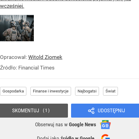
wcześniej.
Opracował:
Witold Ziomek
Źródło:
Financial Times
Gospodarka
Finanse i inwestycje
Najbogatsi
Świat
SKOMENTUJ
UDOSTĘPNIJ
1
Obserwuj nas
w
Google News
Dodaj jako
źródło w Google