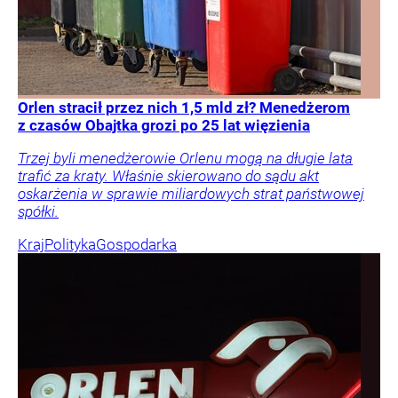
Orlen stracił przez nich 1,5 mld zł? Menedżerom
z czasów Obajtka grozi po 25 lat więzienia
Trzej byli menedżerowie Orlenu mogą na długie lata
trafić za kraty. Właśnie skierowano do sądu akt
oskarżenia w sprawie miliardowych strat państwowej
spółki.
Kraj
Polityka
Gospodarka