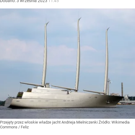
Dodano:
3
września
2023
11:45
Przejęty przez włoskie władze jacht Andrieja Mielniczenki
Źródło:
Wikimedia
Commons
/
Feliz