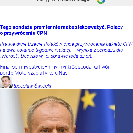
Tego sondażu premier nie może zlekceważyć. Polacy
o przywróceniu CPN
Prawie dwie trzecie Polaków chce przywrócenia pakietu CPN
na dwa ostatnie tygodnie wakacji – wynika z sondażu dla
„Wprost”. Decyzja w tej sprawie lada dzień.
Finanse i inwestycje
Firmy i rynki
Gospodarka
Twój
portfel
Motoryzacja
Tylko u Nas
Radosław
Święcki