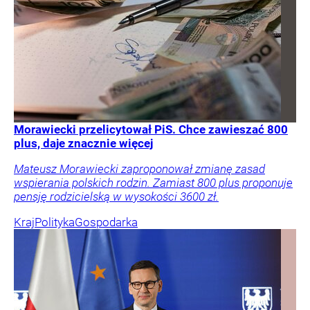
Morawiecki przelicytował PiS. Chce zawieszać 800
plus, daje znacznie więcej
Mateusz Morawiecki zaproponował zmianę zasad
wspierania polskich rodzin. Zamiast 800 plus proponuje
pensję rodzicielską w wysokości 3600 zł.
Kraj
Polityka
Gospodarka