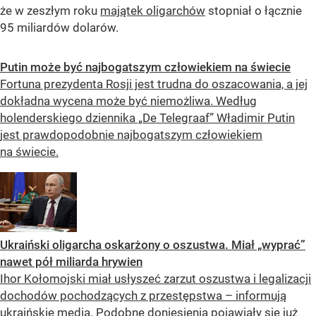
że w zeszłym roku
majątek oligarchów
stopniał o łącznie
95 miliardów dolarów.
Putin może być najbogatszym człowiekiem na świecie
Fortuna prezydenta Rosji jest trudna do oszacowania, a jej
dokładna wycena może być niemożliwa. Według
holenderskiego dziennika „De Telegraaf” Władimir Putin
jest prawdopodobnie najbogatszym człowiekiem
na świecie.
Ukraiński oligarcha oskarżony o oszustwa. Miał „wyprać”
nawet pół miliarda hrywien
Ihor Kołomojski miał usłyszeć zarzut oszustwa i legalizacji
dochodów pochodzących z przestępstwa – informują
ukraińskie media. Podobne doniesienia pojawiały się już