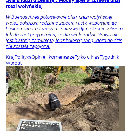
„Nie chodzi o zemstę”. Mocny apel w sprawie ofiar
rzezi wołyńskiej
W Buenos Aires potomkowie ofiar rzezi wołyńskiej
wciąż pokazują rodzinne zdjęcia i listy, wspominając
bliskich zamordowanych z niezwykłym okrucieństwem.
Ich dramat przypomina, że dla wielu rodzin Wołyń nie
jest historią zamkniętą, lecz bolesną raną, która do dziś
nie została zagojona.
Kraj
Polityka
Opinie i komentarze
Tylko u Nas
Tygodnik
Wprost