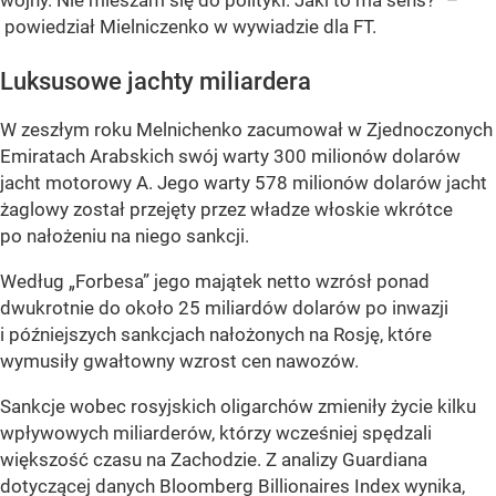
wojny. Nie mieszam się do polityki. Jaki to ma sens?” –
powiedział Mielniczenko w wywiadzie dla FT.
Luksusowe jachty miliardera
W zeszłym roku Melnichenko zacumował w Zjednoczonych
Emiratach Arabskich swój warty 300 milionów dolarów
jacht motorowy A. Jego warty 578 milionów dolarów jacht
żaglowy został przejęty przez władze włoskie wkrótce
po nałożeniu na niego sankcji.
Według „Forbesa” jego majątek netto wzrósł ponad
dwukrotnie do około 25 miliardów dolarów po inwazji
i późniejszych sankcjach nałożonych na Rosję, które
wymusiły gwałtowny wzrost cen nawozów.
Sankcje wobec rosyjskich oligarchów zmieniły życie kilku
wpływowych miliarderów, którzy wcześniej spędzali
większość czasu na Zachodzie. Z analizy Guardiana
dotyczącej danych Bloomberg Billionaires Index wynika,