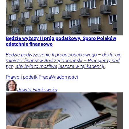
Będzie wyższy II próg podatkowy. Sporo Polaków
odetchnie finansowo
Będzie podwyższenie II progu podatkowego – deklaruje
minister finansów Andrzej Domański – Pracujemy nad
tym, aby było to możliwe jeszcze w tej kadencji.
Prawo i podatki
Praca
Wiadomości
Jowita
Flankowska