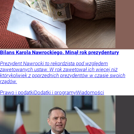
Bilans Karola Nawrockiego. Minął rok prezydentury
Prezydent Nawrocki to rekordzista pod względem
zawetowanych ustaw. W rok zawetował ich więcej niż
którykolwiek z poprzednich prezydentów w czasie swoich
rządów.
Prawo i podatki
Dodatki i programy
Wiadomości