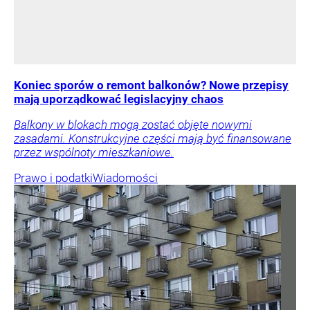
Koniec sporów o remont balkonów? Nowe przepisy
mają uporządkować legislacyjny chaos
Balkony w blokach mogą zostać objęte nowymi
zasadami. Konstrukcyjne części mają być finansowane
przez wspólnoty mieszkaniowe.
Prawo i podatki
Wiadomości