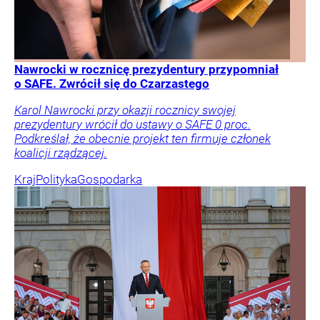
Nawrocki w rocznicę prezydentury przypomniał
o SAFE. Zwrócił się do Czarzastego
Karol Nawrocki przy okazji rocznicy swojej
prezydentury wrócił do ustawy o SAFE 0 proc.
Podkreślał, że obecnie projekt ten firmuje członek
koalicji rządzącej.
Kraj
Polityka
Gospodarka