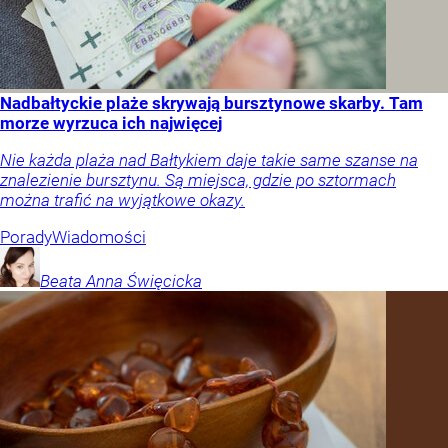
Nadbałtyckie plaże skrywają bursztynowe skarby. Tam
morze wyrzuca ich najwięcej
Nie każda plaża nad Bałtykiem daje takie same szanse na
znalezienie bursztynu. Są miejsca, gdzie po sztormach
można trafić na wyjątkowe okazy.
Porady
Wiadomości
Beata Anna
Święcicka