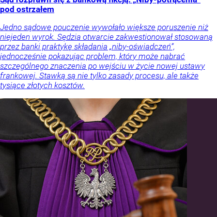
pod ostrzałem
Jedno sądowe pouczenie wywołało większe poruszenie niż
niejeden wyrok. Sędzia otwarcie zakwestionował stosowaną
przez banki praktykę składania „niby-oświadczeń”,
jednocześnie pokazując problem, który może nabrać
szczególnego znaczenia po wejściu w życie nowej ustawy
frankowej. Stawką są nie tylko zasady procesu, ale także
tysiące złotych kosztów.