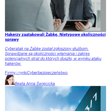
Hakerzy zaatakowali Żabkę. Nietypowe okoliczności
sprawy
Cyberatak na Żabkę został zgłoszony służbom.
Sprawdzane są okoliczności włamania i zakres
potencjalnych strat do których doszło, w wyniku ataku
hakerów.
Firmy i rynki
Cyberbezpieczeństwo
Beata Anna
Święcicka