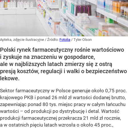
Apteka, zdjęcie ilustracyjne
/ Źródło:
Fotolia
/
Tyler Olson
Polski rynek farmaceutyczny rośnie wartościowo
i zyskuje na znaczeniu w gospodarce,
ale w najbliższych latach zmierzy się z ostrą
presją kosztów, regulacji i walki o bezpieczeństwo
lekowe.
Sektor farmaceutyczny w Polsce generuje około 0,75 proc.
krajowego PKB i ponad 26 mld zł wartości dodanej brutto,
zapewniając ponad 80 tys. miejsc pracy w całym łańcuchu
wartości – od produkcji po dystrybucję i detal. Wartość
produkcji farmaceutycznej przekracza 21 mld zł rocznie,
a w ostatnich pięciu latach wzrosła o około 45 proc.,