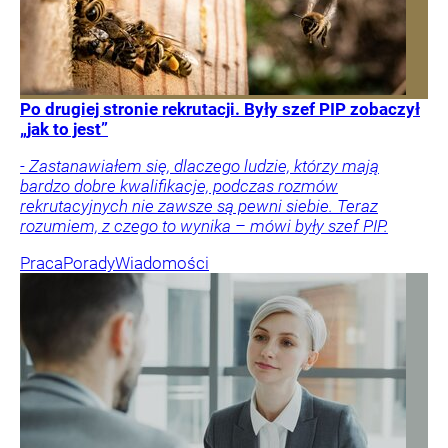
Po drugiej stronie rekrutacji. Były szef PIP zobaczył
„jak to jest”
- Zastanawiałem się, dlaczego ludzie, którzy mają
bardzo dobre kwalifikacje, podczas rozmów
rekrutacyjnych nie zawsze są pewni siebie. Teraz
rozumiem, z czego to wynika – mówi były szef PIP.
Praca
Porady
Wiadomości