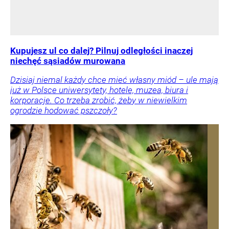
Kupujesz ul co dalej? Pilnuj odległości inaczej
niechęć sąsiadów murowana
Dzisiaj niemal każdy chce mieć własny miód – ule mają
już w Polsce uniwersytety, hotele, muzea, biura i
korporacje. Co trzeba zrobić, żeby w niewielkim
ogrodzie hodować pszczoły?