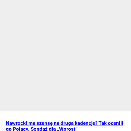
Nawrocki ma szansę na drugą kadencję? Tak ocenili
go Polacy. Sondaż dla „Wprost”