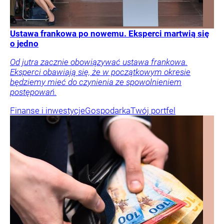
Ustawa frankowa po nowemu. Eksperci martwią się
o jedno
Od jutra zacznie obowiązywać ustawa frankowa.
Eksperci obawiają się, że w początkowym okresie
będziemy mieć do czynienia ze spowolnieniem
postępowań.
Finanse i inwestycje
Gospodarka
Twój portfel