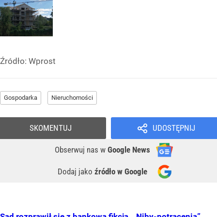
Źródło:
Wprost
Gospodarka
Nieruchomości
SKOMENTUJ
UDOSTĘPNIJ
Obserwuj nas
w
Google News
Dodaj jako
źródło w Google
Sąd rozprawił się z bankową fikcją. „Niby-potrącenia”