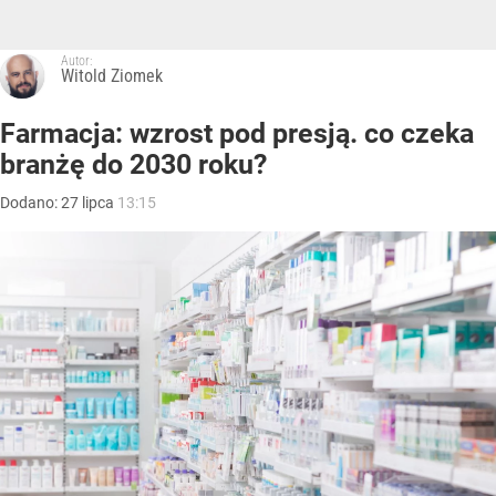
Autor:
Witold Ziomek
Farmacja: wzrost pod presją. co czeka
branżę do 2030 roku?
Dodano:
27
lipca
13:15