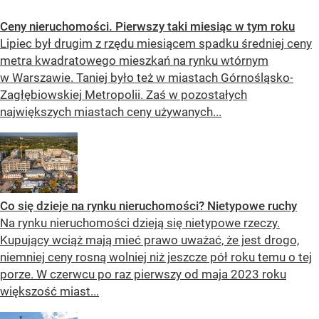
Ceny nieruchomości. Pierwszy taki miesiąc w tym roku
Lipiec był drugim z rzędu miesiącem spadku średniej ceny
metra kwadratowego mieszkań na rynku wtórnym
w Warszawie. Taniej było też w miastach Górnośląsko-
Zagłębiowskiej Metropolii. Zaś w pozostałych
największych miastach ceny używanych...
Co się dzieje na rynku nieruchomości? Nietypowe ruchy
Na rynku nieruchomości dzieją się nietypowe rzeczy.
Kupujący wciąż mają mieć prawo uważać, że jest drogo,
niemniej ceny rosną wolniej niż jeszcze pół roku temu o tej
porze. W czerwcu po raz pierwszy od maja 2023 roku
większość miast...