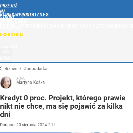
PRZEJDŹ
NA
BIZNES WPROST
STRONĘ
OPINIE
TWÓJ
GŁÓWNĄ
PORTFEL
GOSPODARKA
FINANSE
FIRMY
TECHNOLOGIE
NAJBOGATSI
WPROST.PL
UBSKRYBUJ
ZALOGUJ
MENU
Biznes
/
Gospodarka
Autor:
Martyna Kośka
Kredyt 0 proc. Projekt, którego prawie
nikt nie chce, ma się pojawić za kilka
dni
Dodano:
20
sierpnia
2024
7:11