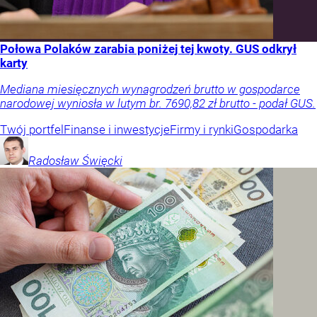
Połowa Polaków zarabia poniżej tej kwoty. GUS odkrył
karty
Mediana miesięcznych wynagrodzeń brutto w gospodarce
narodowej wyniosła w lutym br. 7690,82 zł brutto - podał GUS.
Twój portfel
Finanse i inwestycje
Firmy i rynki
Gospodarka
Radosław
Święcki