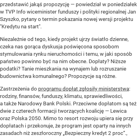
przedstawić jakąś propozycję — powiedział w poniedziałek
w TVP Info wiceminister funduszy i polityki regionalnej Jan
Szyszko, pytany o termin pokazania nowej wersji projektu
"Kredytu na start".
Niezależnie od tego, kiedy projekt ujrzy światło dzienne,
czeka nas gorąca dyskusja poświęcona sposobom
stymulowania rynku nieruchomości i temu, w jaki sposób
państwo powinno być na nim obecne. Dopłaty? Niższe
podatki? Tanie mieszkania na wynajem lub rozruszanie
budownictwa komunalnego? Propozycje są różne.
Zastrzeżenia do
programu dopłat zgłosiły ministerstwa
:
rodziny, finansów, funduszy, klimatu, sprawiedliwości,
a także Narodowy Bank Polski. Przeciwne dopłatom są też
dwie z czterech formacji tworzących koalicję — Lewica
oraz Polska 2050. Mimo to resort rozwoju upiera się przy
dopłatach i przekonuje, że program jest oparty na innych
zasadach niż zeszłoroczny „Bezpieczny kredyt 2 proc”.,