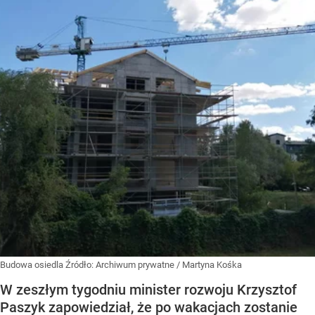
Budowa osiedla
Źródło:
Archiwum prywatne
/
Martyna Kośka
W zeszłym tygodniu minister rozwoju Krzysztof
Paszyk zapowiedział, że po wakacjach zostanie