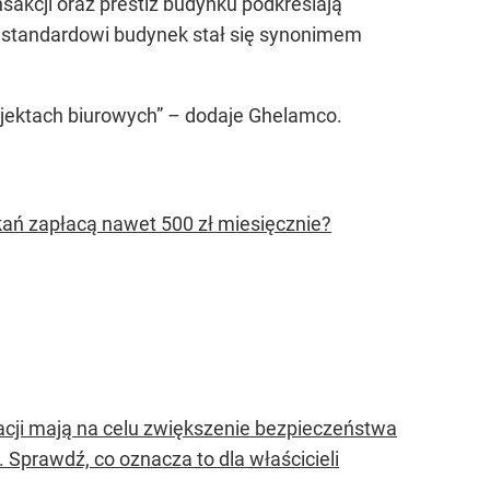
sakcji oraz prestiż budynku podkreślają
u standardowi budynek stał się synonimem
rojektach biurowych” – dodaje Ghelamco.
kań zapłacą nawet 500 zł miesięcznie?
cji mają na celu zwiększenie bezpieczeństwa
 Sprawdź, co oznacza to dla właścicieli