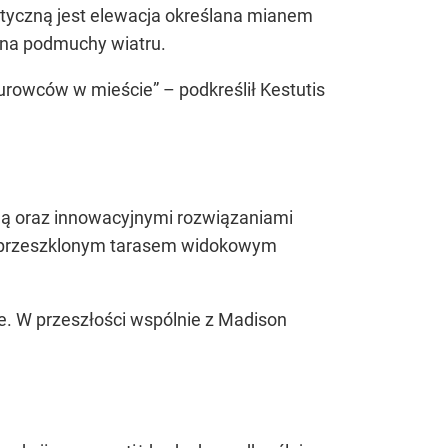
styczną jest elewacja określana mianem
 na podmuchy wiatru.
urowców w mieście” – podkreślił Kestutis
ją oraz innowacyjnymi rozwiązaniami
 z przeszklonym tarasem widokowym
e. W przeszłości wspólnie z Madison