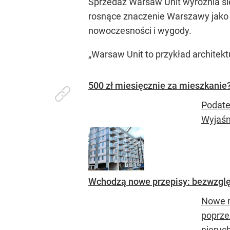
Sprzedaż Warsaw Unit wyróżnia się
rosnące znaczenie Warszawy jako a
nowoczesności i wygody.
„Warsaw Unit to przykład architek
500 zł miesięcznie za mieszkanie?
Podate
Wyjaśn
Wchodzą nowe przepisy: bezwzglę
Nowe r
poprze
nieruc