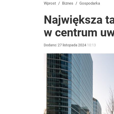
Wprost
/
Biznes
/
Gospodarka
Największa t
w centrum uw
Dodano:
27
listopada
2024
10:13