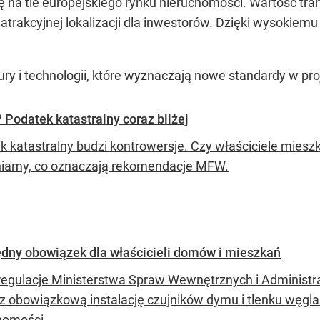
 na tle europejskiego rynku nieruchomości. Wartość tran
trakcyjnej lokalizacji dla inwestorów. Dzięki wysokiem
tury i technologii, które wyznaczają nowe standardy w p
 Podatek katastralny coraz bliżej
k katastralny budzi kontrowersje. Czy właściciele miesz
iamy, co oznaczają rekomendacje MFW.
dny obowiązek dla właścicieli domów i mieszkań
egulacje Ministerstwa Spraw Wewnętrznych i Administra
z obowiązkową instalację czujników dymu i tlenku węgla.
homości.