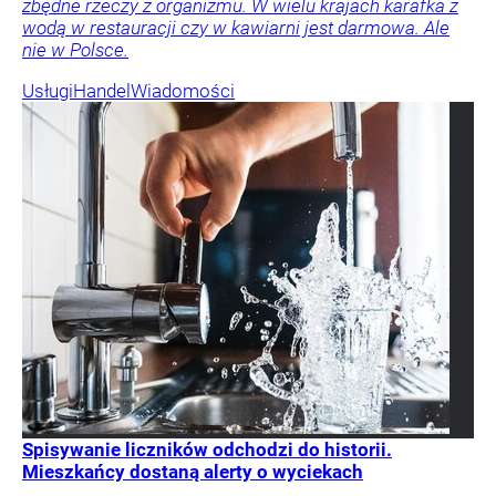
zbędne rzeczy z organizmu. W wielu krajach karafka z
wodą w restauracji czy w kawiarni jest darmowa. Ale
nie w Polsce.
Usługi
Handel
Wiadomości
Spisywanie liczników odchodzi do historii.
Mieszkańcy dostaną alerty o wyciekach