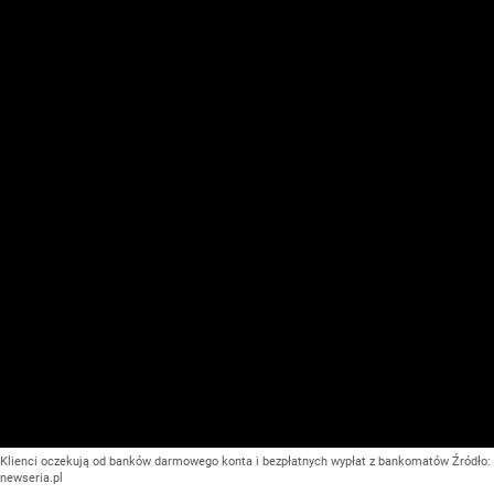
Klienci oczekują od banków darmowego konta i bezpłatnych wypłat z bankomatów
Źródło:
newseria.pl