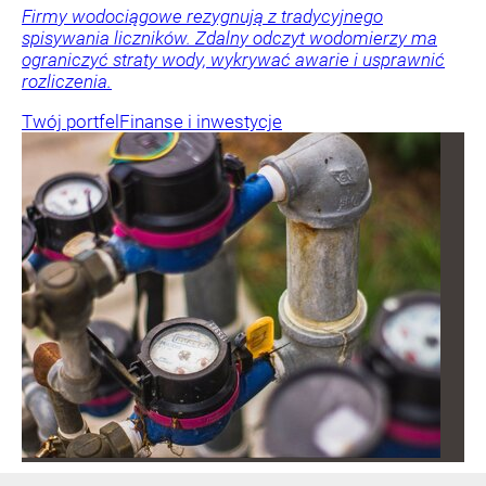
Firmy wodociągowe rezygnują z tradycyjnego
spisywania liczników. Zdalny odczyt wodomierzy ma
ograniczyć straty wody, wykrywać awarie i usprawnić
rozliczenia.
Twój portfel
Finanse i inwestycje