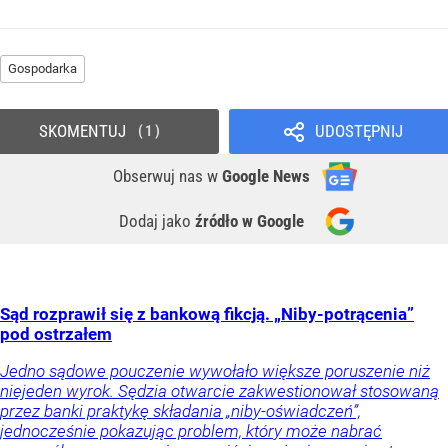
Gospodarka
SKOMENTUJ
UDOSTĘPNIJ
1
Obserwuj nas
w
Google News
Dodaj jako
źródło w Google
Sąd rozprawił się z bankową fikcją. „Niby-potrącenia”
pod ostrzałem
Jedno sądowe pouczenie wywołało większe poruszenie niż
niejeden wyrok. Sędzia otwarcie zakwestionował stosowaną
przez banki praktykę składania „niby-oświadczeń”,
jednocześnie pokazując problem, który może nabrać