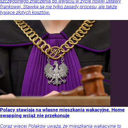
szczególnego znaczenia po wejściu w życie nowej ustawy
frankowej. Stawką są nie tylko zasady procesu, ale także
tysiące złotych kosztów.
Polacy stawiają na własne mieszkania wakacyjne. Home
swapping wciąż nie przekonuje
Coraz więcej Polaków uważa, że mieszkania wakacyjne to