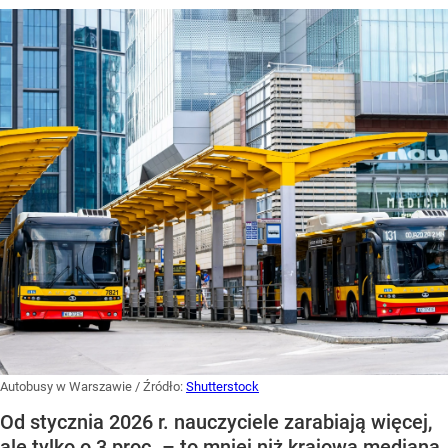
Autobusy w Warszawie
/ Źródło:
Shutterstock
Od stycznia 2026 r. nauczyciele zarabiają więcej,
ale tylko o 3 proc. – to mniej niż krajowa mediana