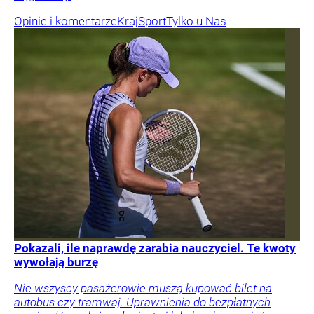
Opinie i komentarze
Kraj
Sport
Tylko u Nas
Pokazali, ile naprawdę zarabia nauczyciel. Te kwoty
wywołają burzę
Nie wszyscy pasażerowie muszą kupować bilet na
autobus czy tramwaj. Uprawnienia do bezpłatnych