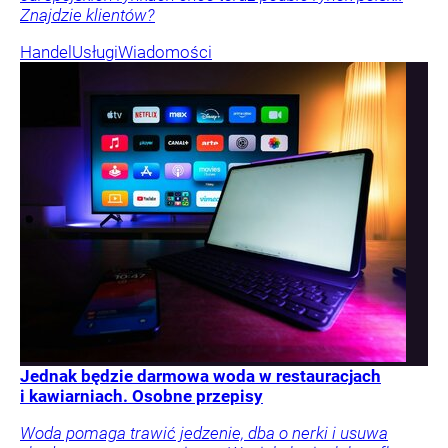
Znajdzie klientów?
Handel
Usługi
Wiadomości
Jednak będzie darmowa woda w restauracjach
i kawiarniach. Osobne przepisy
Woda pomaga trawić jedzenie, dba o nerki i usuwa