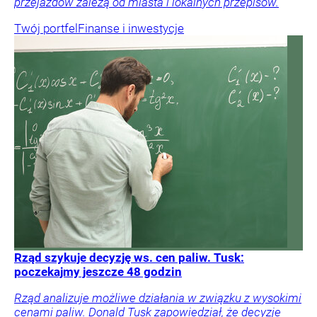
przejazdów zależą od miasta i lokalnych przepisów.
Twój portfel
Finanse i inwestycje
Rząd szykuje decyzję ws. cen paliw. Tusk:
poczekajmy jeszcze 48 godzin
Rząd analizuje możliwe działania w związku z wysokimi
cenami paliw. Donald Tusk zapowiedział, że decyzje