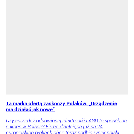
Ta marka ofertą zaskoczy Polaków. „Urządzenie
ma działać jak nowe”
Czy sprzedaż odnowionej elektroniki i AGD to sposób na
sukces w Polsce? Firma działająca już na 24
europejskich rynkach chce teraz podbić rynek polski.