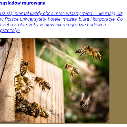
sąsiadów murowana
Dzisiaj niemal każdy chce mieć własny miód – ule mają już
w Polsce uniwersytety, hotele, muzea, biura i korporacje. Co
trzeba zrobić, żeby w niewielkim ogrodzie hodować
pszczoły?