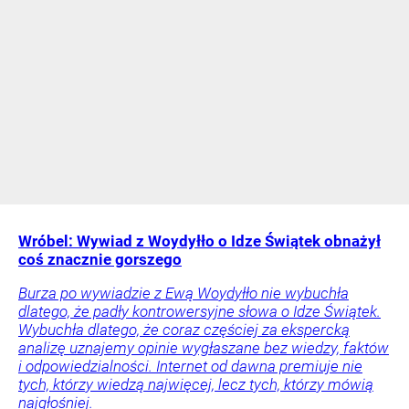
Wróbel: Wywiad z Woydyłło o Idze Świątek obnażył
coś znacznie gorszego
Burza po wywiadzie z Ewą Woydyłło nie wybuchła
dlatego, że padły kontrowersyjne słowa o Idze Świątek.
Wybuchła dlatego, że coraz częściej za ekspercką
analizę uznajemy opinie wygłaszane bez wiedzy, faktów
i odpowiedzialności. Internet od dawna premiuje nie
tych, którzy wiedzą najwięcej, lecz tych, którzy mówią
najgłośniej.