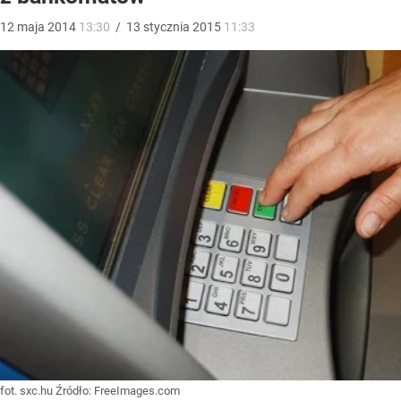
12
maja
2014
13:30
/
13
stycznia
2015
11:33
fot. sxc.hu
Źródło:
FreeImages.com